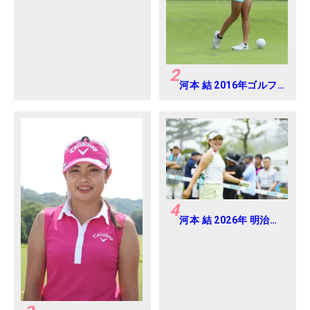
ディス 練習日・プロア
マ
2
河本 結 2016年ゴルフ
ダイジェストジャパン
ジュニアカップ
4
河本 結 2026年 明治安
田レディス Round2