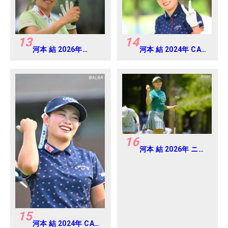
13
14
河本 結 2026年
河本 結 2024年 CAT
EARTH MONDAMIN
Ladies 練習日・プロ
CUP Round4
アマ
16
河本 結 2026年 ニチ
レイレディス
Round1
15
河本 結 2024年 CAT