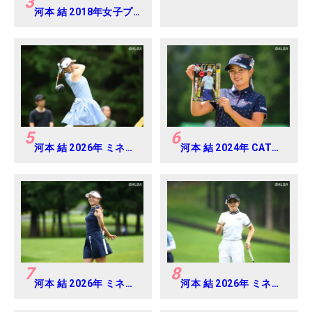
3
河本 結 2018年女子プ
ロテスト
5
6
河本 結 2026年 ミネベ
河本 結 2024年 CAT
アミツミ レディス 北海
Ladies 練習日・プロア
道新聞カップ Round4
マ
7
8
河本 結 2026年 ミネベ
河本 結 2026年 ミネベ
アミツミ レディス 北海
アミツミ レディス 北海
道新聞カップ Round2
道新聞カップ Round3