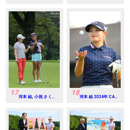
Ladies 練習日・プロ
アマ
17
18
河本 結, 小祝 さくら
河本 結 2024年 CAT
2016年ゴルフダイジ
Ladies 練習日・プロ
ェストジャパンジュ
アマ
ニアカップ