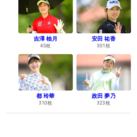
吉澤 柚月
安田 祐香
45
枚
301
枚
都 玲華
政田 夢乃
310
枚
323
枚