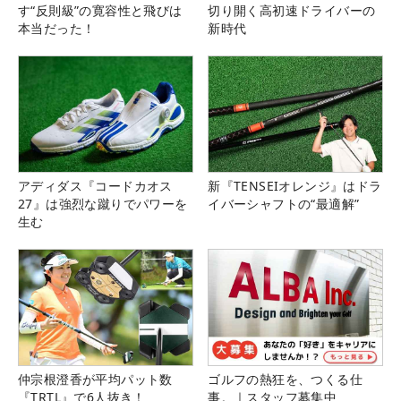
す“反則級”の寛容性と飛びは
切り開く高初速ドライバーの
本当だった！
新時代
アディダス『コードカオス
新『TENSEIオレンジ』はドラ
27』は強烈な蹴りでパワーを
イバーシャフトの“最適解”
生む
仲宗根澄香が平均パット数
ゴルフの熱狂を、つくる仕
『TRTL』で6人抜き！
事。｜スタッフ募集中