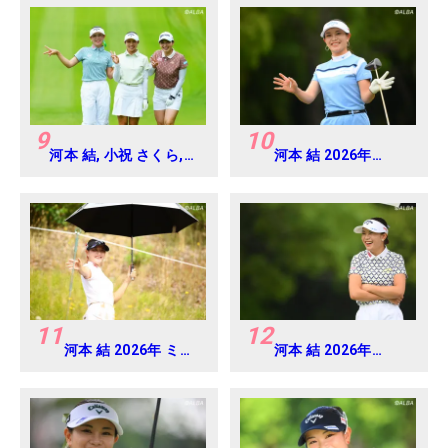
9
10
河本 結, 小祝 さくら,
河本 結 2026年
六車 日那乃 2026年 資
EARTH MONDAMIN
生堂・JAL レディス
CUP Round4
Round4
11
12
河本 結 2026年 ミネ
河本 結 2026年
ベアミツミ レディス
EARTH MONDAMIN
北海道新聞カップ
CUP Round5
Round1