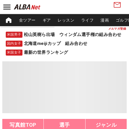
全ツアー
ギア
レッスン
ライフ
漫画
ゴルフ
メルマガ登録
松山英樹ら出場 ウィンダム選手権の組み合わせ
米国男子
北海道meijiカップ 組み合わせ
国内女子
最新の世界ランキング
米国女子
写真館TOP
選手
ジャンル