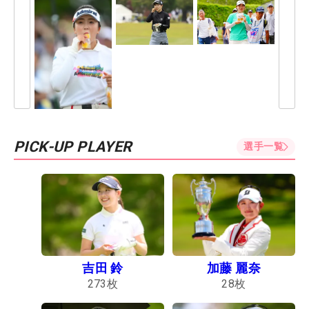
PICK-UP PLAYER
選手一覧
吉田 鈴
加藤 麗奈
273
枚
28
枚