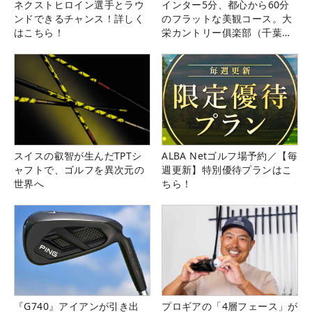
ネクストヒロイン選手とラウ
インター5分、都心から60分
ンドできるチャンス！詳しく
のフラットな美観コース。大
はこちら！
栄カントリー俱楽部（千葉
県）
スイスの叡智が生んだTPTシ
ALBA Netゴルフ場予約／【毎
ャフトで、ゴルフを異次元の
週更新】特別優待プランはこ
世界へ
ちら！
『G740』アイアンが引き出
プロギアの「4層フェース」が