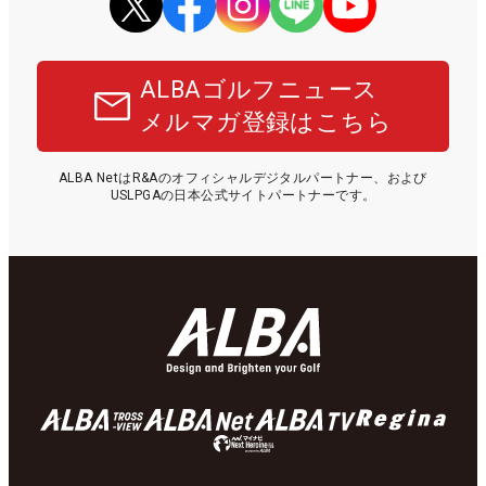
ALBAゴルフニュース
メルマガ登録はこちら
ALBA NetはR&Aのオフィシャルデジタルパートナー、および
USLPGAの日本公式サイトパートナーです。