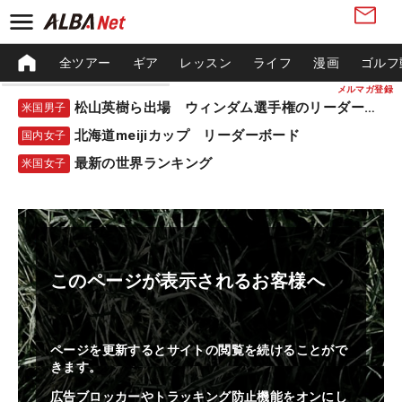
全ツアー
ギア
レッスン
ライフ
漫画
ゴルフ
メルマガ登録
松山英樹ら出場 ウィンダム選手権のリーダーボード
米国男子
北海道meijiカップ リーダーボード
国内女子
最新の世界ランキング
米国女子
このページが表示されるお客様へ
ページを更新するとサイトの閲覧を続けることがで
きます。
広告ブロッカーやトラッキング防止機能をオンにし