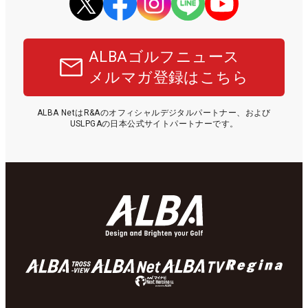
ALBAゴルフニュース
メルマガ登録はこちら
ALBA NetはR&Aのオフィシャルデジタルパートナー、および
USLPGAの日本公式サイトパートナーです。