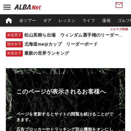
全ツアー
ギア
レッスン
ライフ
漫画
ゴルフ
メルマガ登録
松山英樹ら出場 ウィンダム選手権のリーダーボード
米国男子
北海道meijiカップ リーダーボード
国内女子
最新の世界ランキング
米国女子
このページが表示されるお客様へ
ページを更新するとサイトの閲覧を続けることがで
きます。
広告ブロッカーやトラッキング防止機能をオンにし