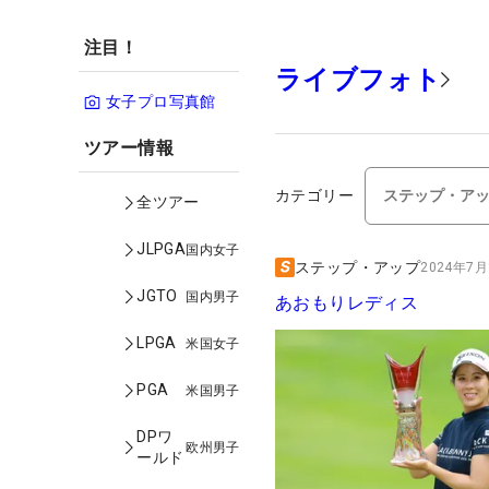
注目！
ライブフォト
女子プロ写真館
ツアー情報
カテゴリー
全ツアー
JLPGA
国内女子
ステップ・アップ
2024年7月1
JGTO
国内男子
あおもりレディス
LPGA
米国女子
PGA
米国男子
DPワ
欧州男子
ールド