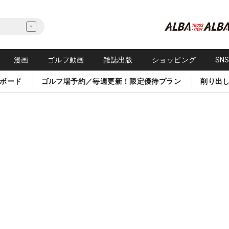
漫画
ゴルフ動画
雑誌出版
ショッピング
SN
ボード
ゴルフ場予約／毎週更新！限定優待プラン
削り出