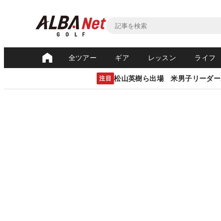
全ツアー
ギア
レッスン
ライフ
松山英樹ら出場 米男子リーダー
注目