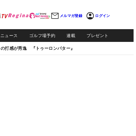
メルマガ登録
ログイン
Sニュース
ゴルフ場予約
連載
プレゼント
しの打感が秀逸 『トゥーロンパター』