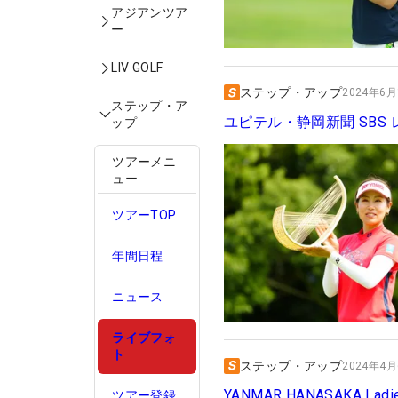
アジアンツア
ー
LIV GOLF
ステップ・アップ
2024年6月1
ステップ・ア
ユピテル・静岡新聞 SBS
ップ
ツアーメニ
ュー
ツアーTOP
年間日程
ニュース
ライブフォ
ト
ステップ・アップ
2024年4月6
YANMAR HANASAKA Ladies
ツアー登録