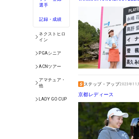
選手
記録・成績
ネクストヒロ
イン
PGAシニア
ACNツアー
アマチュア・
ステップ・アップ
2023年11月
他
京都レディース
LADY GO CUP