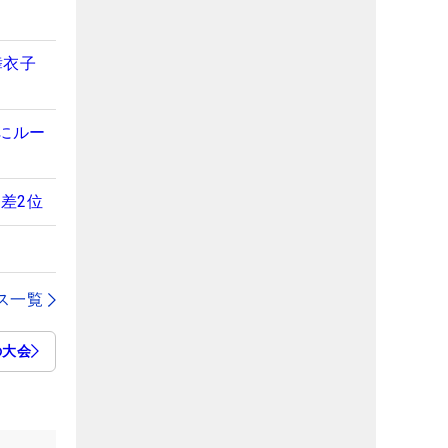
舞衣子
にルー
差2位
ス一覧
の大会