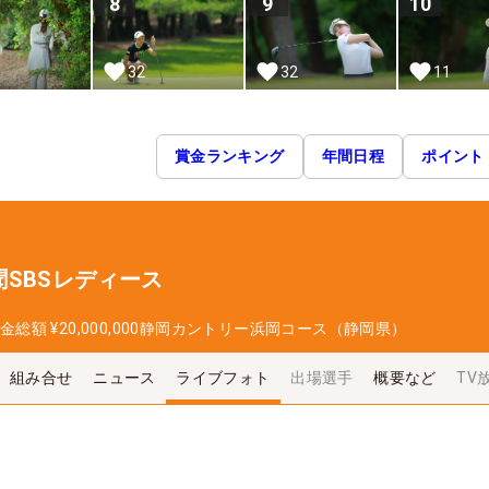
8
9
10
32
32
11
賞金ランキング
年間日程
ポイント
SBSレディース
金総額
¥20,000,000
静岡カントリー浜岡コース（静岡県）
組み合せ
ニュース
ライブフォト
出場選手
概要など
TV