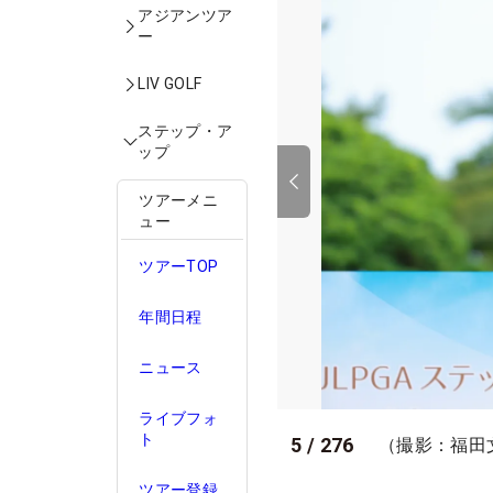
アジアンツア
ー
LIV GOLF
ステップ・ア
ップ
ツアーメニ
ュー
ツアーTOP
年間日程
ニュース
ライブフォ
ト
5
/
276
（撮影：福田
ツアー登録