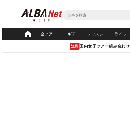
全ツアー
ギア
レッスン
ライフ
国内女子ツアー組み合わせ
注目