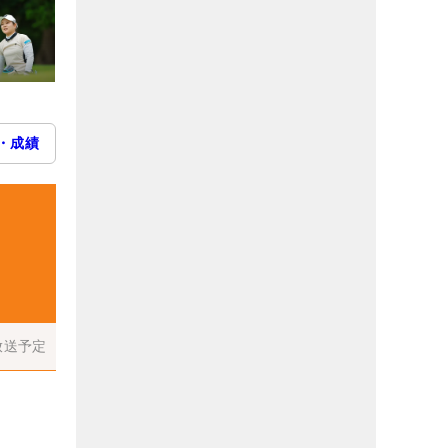
・成績
放送予定