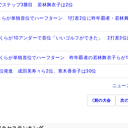
でステップ3勝目 若林舞衣子は2位
くらが単独首位でハーフターン 1打差2位に昨年覇者・若林
くらが10アンダーで首位「いいゴルフができた」 2打差3位
くらが単独首位でハーフターン 昨年覇者の若林舞衣子らが1
位発進 成田美寿々ら2位、青木香奈子は30位
ニュー
前の大会
次