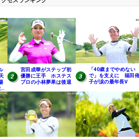
アクセスランキング
「40歳までやめない
ル
宮田成華がステップ初
で」を支えに 福田
天
優勝に王手 ホステス
3
2
子が涙の最年長V
場
プロの小林夢果は後退
位発