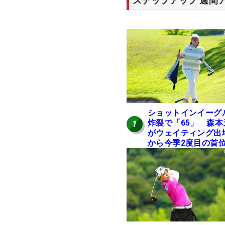
ステップアップ 週間
ショットインイーグ
炸裂で「65」 森本
1
がウェイティング出
から今季2度目の首
進