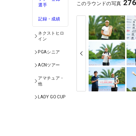
27
このラウンドの写真
選手
記録・成績
ネクストヒロ
イン
PGAシニア
ACNツアー
アマチュア・
他
LADY GO CUP