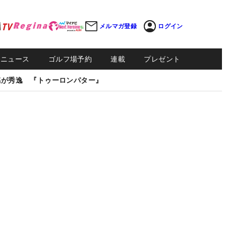
メルマガ登録
ログイン
Sニュース
ゴルフ場予約
連載
プレゼント
感が秀逸 『トゥーロンパター』