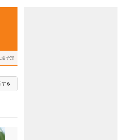
放送予定
新する