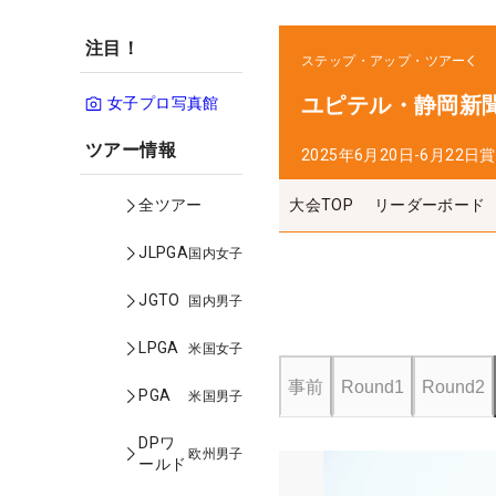
注目！
ステップ・アップ・ツアー
ユピテル・静岡新聞
女子プロ写真館
ツアー情報
2025年6月20日-6月22日
賞
大会TOP
リーダーボード
全ツアー
JLPGA
国内女子
JGTO
国内男子
LPGA
米国女子
事前
Round1
Round2
PGA
米国男子
DPワ
欧州男子
ールド