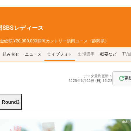
SBSレディース
金総額
¥20,000,000
静岡カントリー浜岡コース（静岡県）
組み合せ
ニュース
ライブフォト
出場選手
概要など
TV
データ最終更新：
更
2025年6月22日 (日) 15:22
Round3