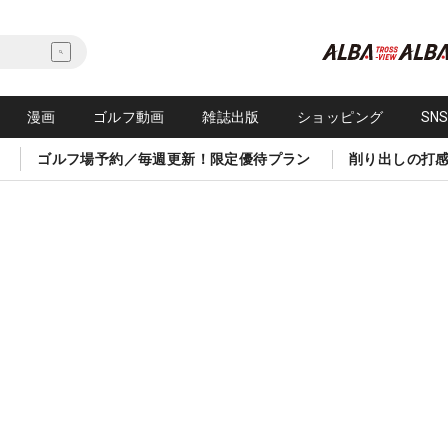
漫画
ゴルフ動画
雑誌出版
ショッピング
SN
ゴルフ場予約／毎週更新！限定優待プラン
削り出しの打