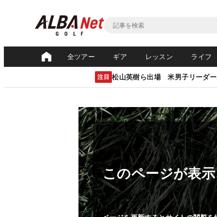
全ツアー
ギア
レッスン
ライフ
松山英樹ら出場 米男子リーダー
注目
このページが表示