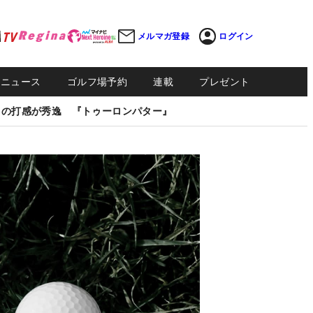
メルマガ登録
ログイン
Sニュース
ゴルフ場予約
連載
プレゼント
しの打感が秀逸 『トゥーロンパター』