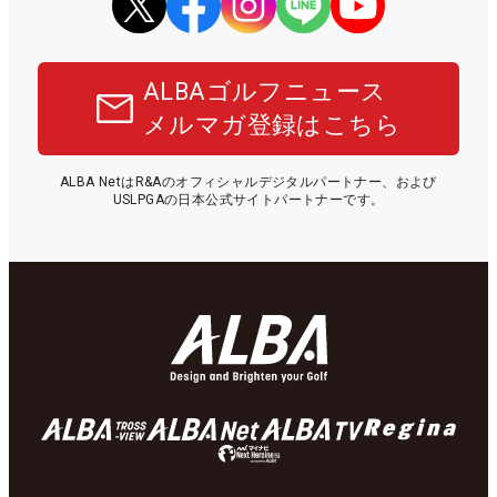
ALBAゴルフニュース
メルマガ登録はこちら
ALBA NetはR&Aのオフィシャルデジタルパートナー、および
USLPGAの日本公式サイトパートナーです。