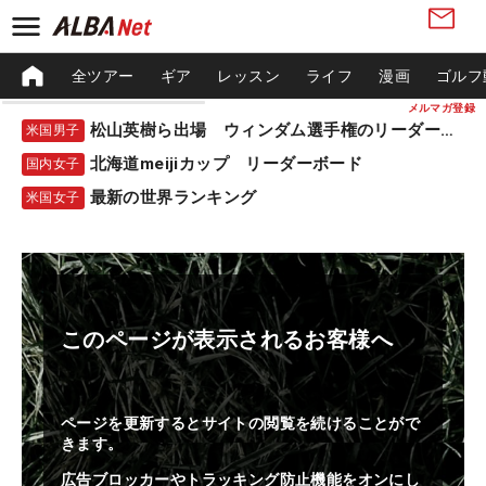
全ツアー
ギア
レッスン
ライフ
漫画
ゴルフ
メルマガ登録
松山英樹ら出場 ウィンダム選手権のリーダーボード
米国男子
北海道meijiカップ リーダーボード
国内女子
最新の世界ランキング
米国女子
このページが表示されるお客様へ
ページを更新するとサイトの閲覧を続けることがで
きます。
広告ブロッカーやトラッキング防止機能をオンにし