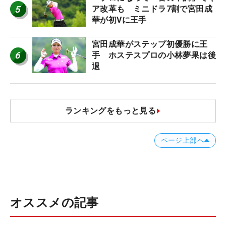
5
ア改革も ミニドラ7割で宮田成
華が初Vに王手
宮田成華がステップ初優勝に王
6
手 ホステスプロの小林夢果は後
退
ランキングをもっと見る
ページ上部へ
オススメの記事