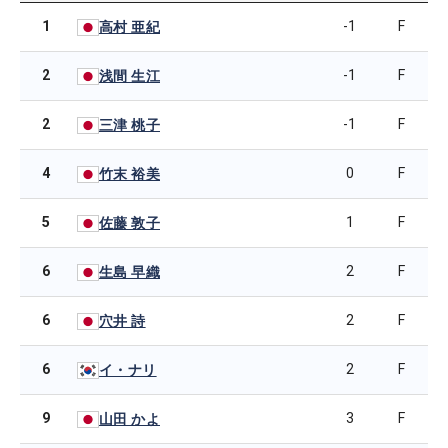
1
-1
F
高村 亜紀
2
-1
F
浅間 生江
2
-1
F
三津 桃子
4
0
F
竹末 裕美
5
1
F
佐藤 敦子
6
2
F
生島 早織
6
2
F
穴井 詩
6
2
F
イ・ナリ
9
3
F
山田 かよ