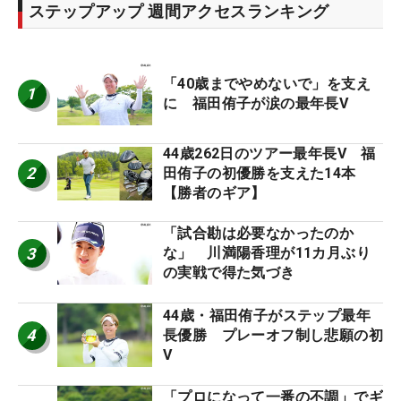
ステップアップ 週間アクセスランキング
「40歳までやめないで」を支え
1
に 福田侑子が涙の最年長V
44歳262日のツアー最年長V 福
2
田侑子の初優勝を支えた14本
【勝者のギア】
「試合勘は必要なかったのか
3
な」 川満陽香理が11カ月ぶり
の実戦で得た気づき
44歳・福田侑子がステップ最年
4
長優勝 プレーオフ制し悲願の初
V
「プロになって一番の不調」でギ