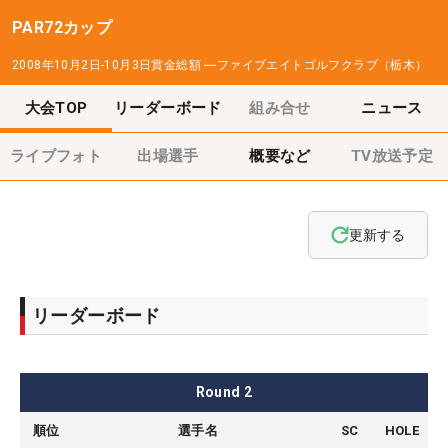
PAR72カップ
2008年10月2日-10月3日
賞金総額
―
ファイブエイトゴルフクラブ（栃木）
大会TOP
リーダーボード
組み合せ
ニュース
ライブフォト
出場選手
概要など
TV放送予定
更新する
リーダーボード
Round
2
順位
選手名
SC
HOLE