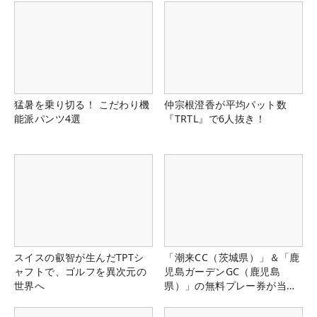
猛暑を乗り切る！ こだわり機
仲宗根澄香が平均パット数
能派パンツ4選
『TRTL』で6人抜き！
スイスの叡智が生んだTPTシ
「潮来CC（茨城県）」＆「鹿
ャフトで、ゴルフを異次元の
児島ガーデンGC（鹿児島
世界へ
県）」の無料プレー券が当た
る！！