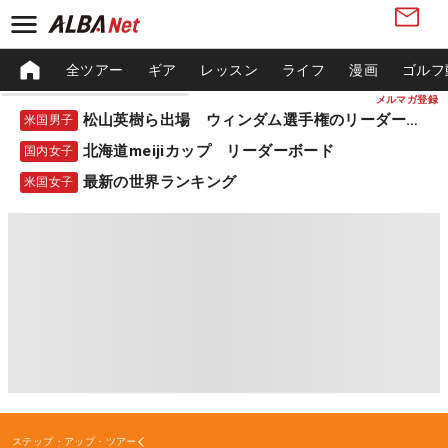
全ツアー
ギア
レッスン
ライフ
漫画
ゴルフ
メルマガ登録
松山英樹ら出場 ウィンダム選手権のリーダーボード
米国男子
北海道meijiカップ リーダーボード
国内女子
最新の世界ランキング
米国女子
ステップ・アップ・ツアー