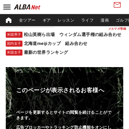
全ツアー
ギア
レッスン
ライフ
漫画
ゴルフ
メルマガ登録
松山英樹ら出場 ウィンダム選手権の組み合わせ
米国男子
北海道meijiカップ 組み合わせ
国内女子
最新の世界ランキング
米国女子
このページが表示されるお客様へ
ページを更新するとサイトの閲覧を続けることがで
きます。
広告ブロッカーやトラッキング防止機能をオンにし