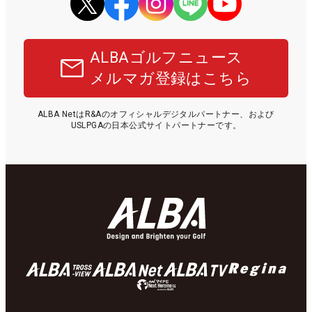
ALBAゴルフニュース
メルマガ登録はこちら
ALBA NetはR&Aのオフィシャルデジタルパートナー、および
USLPGAの日本公式サイトパートナーです。