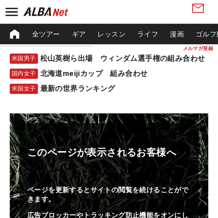
全ツアー
ギア
レッスン
ライフ
漫画
ゴルフ
メルマガ登録
松山英樹ら出場 ウィンダム選手権の組み合わせ
米国男子
北海道meijiカップ 組み合わせ
国内女子
最新の世界ランキング
米国女子
このページが表示されるお客様へ
ページを更新するとサイトの閲覧を続けることがで
きます。
広告ブロッカーやトラッキング防止機能をオンにし