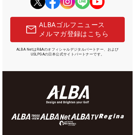
ALBAゴルフニュース
メルマガ登録はこちら
ALBA NetはR&Aのオフィシャルデジタルパートナー、および
USLPGAの日本公式サイトパートナーです。