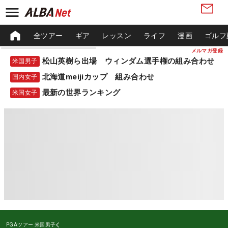
全ツアー
ギア
レッスン
ライフ
漫画
ゴルフ
メルマガ登録
松山英樹ら出場 ウィンダム選手権の組み合わせ
米国男子
北海道meijiカップ 組み合わせ
国内女子
最新の世界ランキング
米国女子
PGAツアー
米国男子