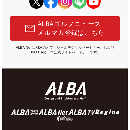
ALBAゴルフニュース
メルマガ登録はこちら
ALBA NetはR&Aのオフィシャルデジタルパートナー、および
USLPGAの日本公式サイトパートナーです。