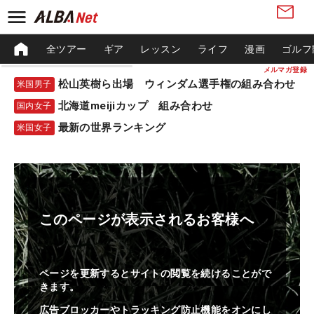
全ツアー
ギア
レッスン
ライフ
漫画
ゴルフ
メルマガ登録
松山英樹ら出場 ウィンダム選手権の組み合わせ
米国男子
北海道meijiカップ 組み合わせ
国内女子
最新の世界ランキング
米国女子
このページが表示されるお客様へ
ページを更新するとサイトの閲覧を続けることがで
きます。
広告ブロッカーやトラッキング防止機能をオンにし