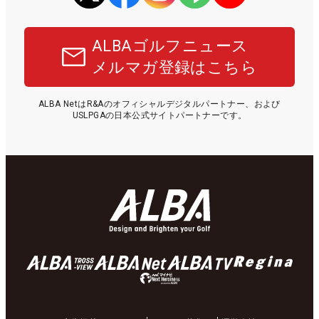
ALBAゴルフニュース
メルマガ登録はこちら
ALBA NetはR&Aのオフィシャルデジタルパートナー、および
USLPGAの日本公式サイトパートナーです。