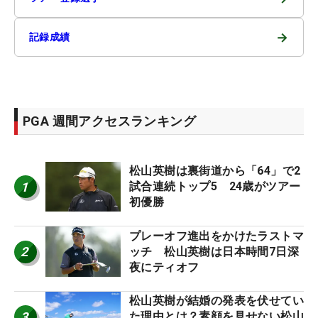
→
記録成績
PGA 週間アクセスランキング
松山英樹は裏街道から「64」で2
1
試合連続トップ5 24歳がツアー
初優勝
プレーオフ進出をかけたラストマ
2
ッチ 松山英樹は日本時間7日深
夜にティオフ
松山英樹が結婚の発表を伏せてい
3
た理由とは？素顔を見せない松山