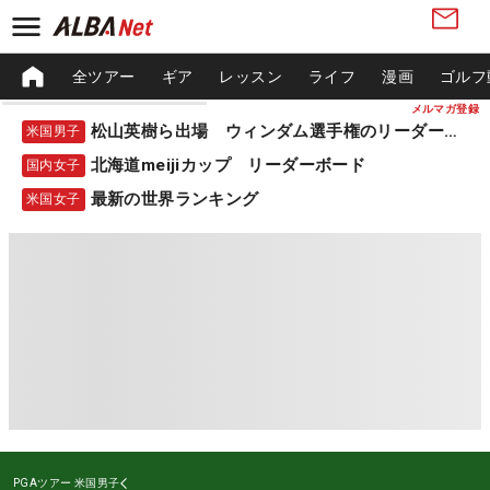
全ツアー
ギア
レッスン
ライフ
漫画
ゴルフ
メルマガ登録
松山英樹ら出場 ウィンダム選手権のリーダーボード
米国男子
北海道meijiカップ リーダーボード
国内女子
最新の世界ランキング
米国女子
PGAツアー
米国男子