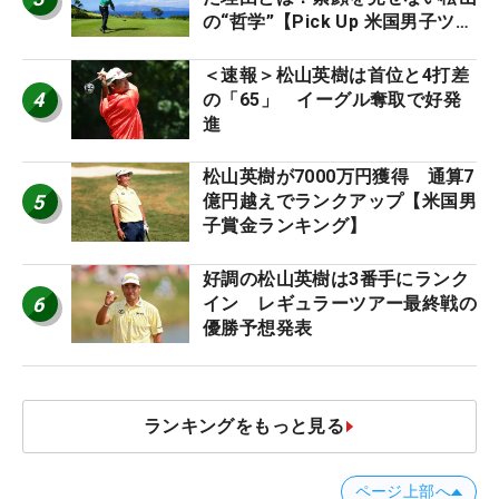
の“哲学”【Pick Up 米国男子ツア
ー十大ニュース】
＜速報＞松山英樹は首位と4打差
4
の「65」 イーグル奪取で好発
進
松山英樹が7000万円獲得 通算7
5
億円越えでランクアップ【米国男
子賞金ランキング】
好調の松山英樹は3番手にランク
6
イン レギュラーツアー最終戦の
優勝予想発表
ランキングをもっと見る
ページ上部へ