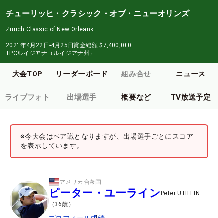
チューリッヒ・クラシック・オブ・ニューオリンズ
Zurich Classic of New Orleans
2021年4月22日-4月25日
賞金総額
$7,400,000
TPCルイジアナ（ルイジアナ州）
大会TOP
リーダーボード
組み合せ
ニュース
ライブフォト
出場選手
概要など
TV放送予定
※今大会はペア戦となりますが、出場選手ごとにスコア
を表示しています。
アメリカ合衆国
ピーター・ユーライン
Peter UIHLEIN
（
36
歳）