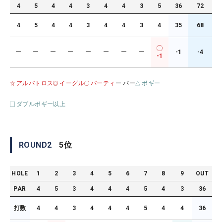
4
5
4
4
3
4
4
3
5
36
72
4
5
4
4
3
4
4
3
4
35
68
ー
ー
ー
ー
ー
ー
ー
ー
-1
-4
-1
アルバトロス
イーグル
バーティ
ー パー
ボギー
ダブルボギー以上
ROUND
2
5
位
HOLE
1
2
3
4
5
6
7
8
9
OUT
PAR
4
5
3
4
4
4
5
4
3
36
打数
4
4
3
4
4
4
5
4
4
36