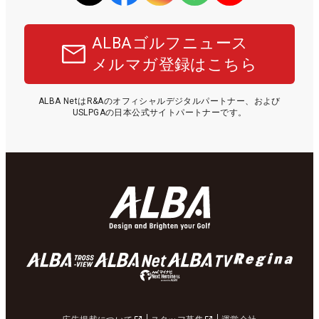
ALBAゴルフニュース
メルマガ登録はこちら
ALBA NetはR&Aのオフィシャルデジタルパートナー、および
USLPGAの日本公式サイトパートナーです。