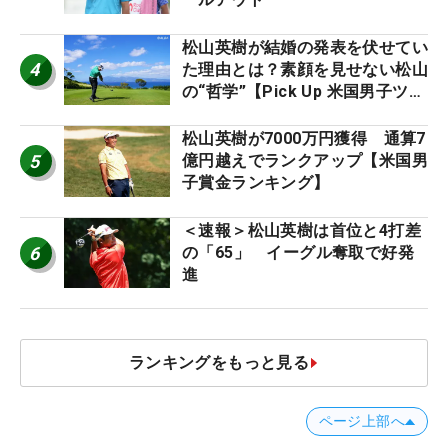
松山英樹が結婚の発表を伏せてい
4
た理由とは？素顔を見せない松山
の“哲学”【Pick Up 米国男子ツア
ー十大ニュース】
松山英樹が7000万円獲得 通算7
5
億円越えでランクアップ【米国男
子賞金ランキング】
＜速報＞松山英樹は首位と4打差
6
の「65」 イーグル奪取で好発
進
ランキングをもっと見る
ページ上部へ