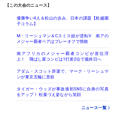
【この大会のニュース】
優勝争い4人＆松山の歩み、日本の課題【舩越園
子コラム】
M・リーシュマン＆Cスミス組が逆転V 南アの
メジャー覇者ペアはプレーオフで惜敗
南アフリカのメジャー覇者コンビが首位浮
上！ 飛ばし屋コンビは1打差2位で最終日へ
アダム・スコット辞退で、マーク・リーシュマ
ンが東京五輪に意欲
タイガー・ウッズが事故後初SNSに自身の写真
をアップ！ 松葉づえ姿ながら笑顔
ニュース一覧