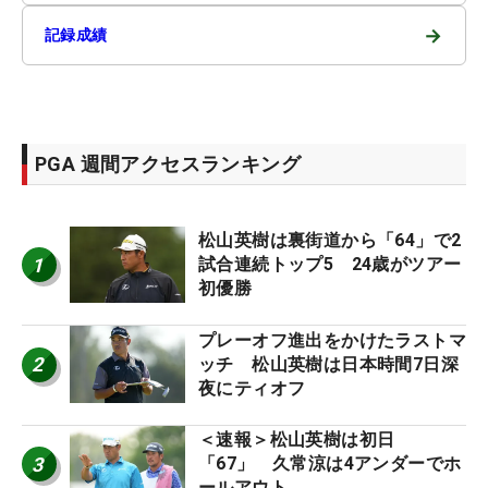
→
記録成績
PGA 週間アクセスランキング
松山英樹は裏街道から「64」で2
1
試合連続トップ5 24歳がツアー
初優勝
プレーオフ進出をかけたラストマ
2
ッチ 松山英樹は日本時間7日深
夜にティオフ
＜速報＞松山英樹は初日
3
「67」 久常涼は4アンダーでホ
ールアウト