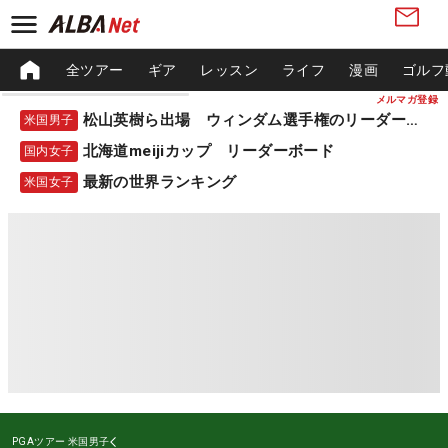
全ツアー
ギア
レッスン
ライフ
漫画
ゴルフ
メルマガ登録
松山英樹ら出場 ウィンダム選手権のリーダーボード
米国男子
北海道meijiカップ リーダーボード
国内女子
最新の世界ランキング
米国女子
PGAツアー
米国男子