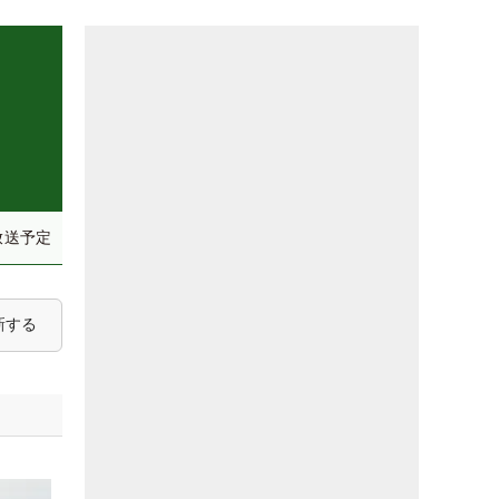
）
放送予定
新する