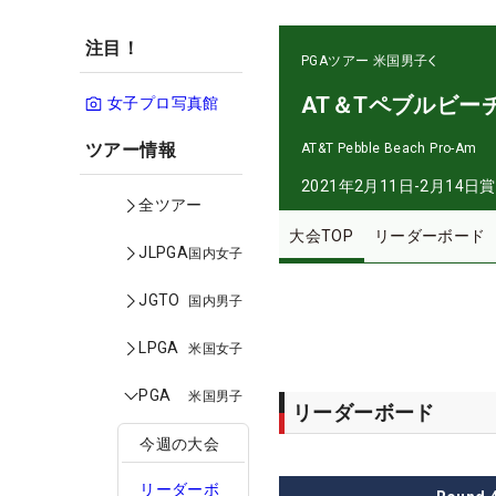
注目！
PGAツアー
米国男子
AT＆Tペブルビー
女子プロ写真館
ツアー情報
AT&T Pebble Beach Pro-Am
2021年2月11日-2月14日
賞
全ツアー
大会TOP
リーダーボード
JLPGA
国内女子
JGTO
国内男子
LPGA
米国女子
PGA
米国男子
リーダーボード
今週の大会
リーダーボ