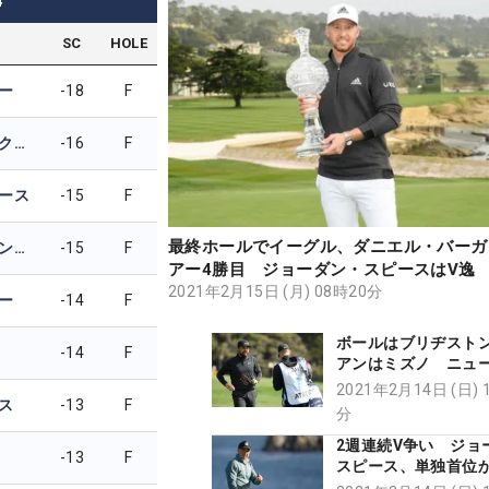
4
SC
HOLE
ー
-18
F
マーベリック・マクニーリー
-16
F
ース
-15
F
最終ホールでイーグル、ダニエル・バーガ
パトリック・キャントレー
-15
F
アー4勝目 ジョーダン・スピースはV逸
2021年2月15日 (月) 08時20分
ー
-14
F
ボールはブリヂスト
-14
F
アンはミズノ ニュー
ソン・デイ”が “復活
2021年2月14日 (日) 
ス
-13
F
う
分
2週連続V争い ジョ
-13
F
スピース、単独首位
率は73％