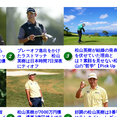
松山英樹が結婚の発
ら
プレーオフ進出をかけ
を伏せていた理由と
トッ
たラストマッチ 松山
3
2
は？素顔を見せない
初優
英樹は日本時間7日深夜
山の“哲学”【Pick Up
にティオフ
国男子ツアー十大ニ
ース】
首
松山英樹が7000万円獲
好調の松山英樹は3番