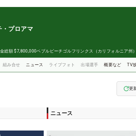
チ・プロアマ
金総額
$7,800,000
ペブルビーチゴルフリンクス（カリフォルニア州
組み合せ
ニュース
ライブフォト
出場選手
概要など
TV
更
ニュース