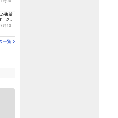
11時00
スが復活
守 ジェ
位T
08時13
ス一覧