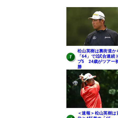
松山英樹は裏街道か
「64」で2試合連続
1
プ5 24歳がツアー
勝
＜速報＞松山英樹は