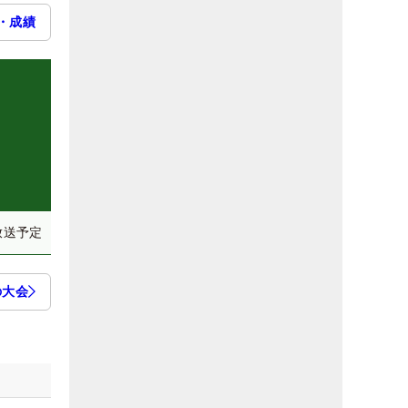
・成績
）
放送予定
の大会