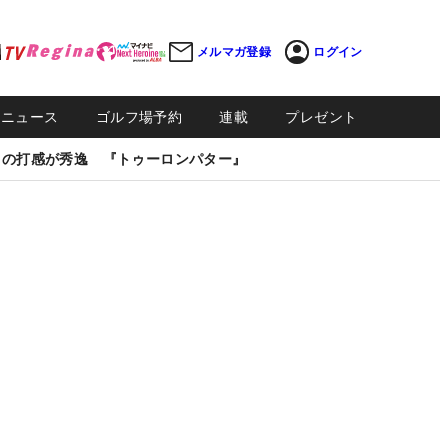
メルマガ登録
ログイン
Sニュース
ゴルフ場予約
連載
プレゼント
しの打感が秀逸 『トゥーロンパター』