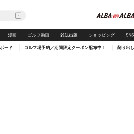
漫画
ゴルフ動画
雑誌出版
ショッピング
SN
ボード
ゴルフ場予約／期間限定クーポン配布中！
削り出