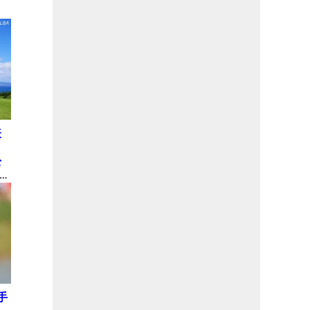
表
松
 米
ュ
手