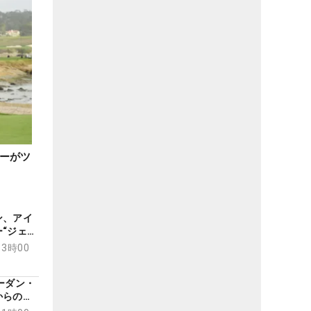
ーがツ
ン、アイ
“ジェイ
V”に向か
13時00
ーダン・
からの勝