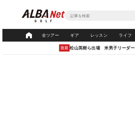
全ツアー
ギア
レッスン
ライフ
松山英樹ら出場 米男子リーダー
注目