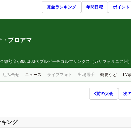
賞金ランキング
年間日程
ポイント
チ・プロアマ
金総額
$7,800,000
ペブルビーチゴルフリンクス（カリフォルニア州
組み合せ
ニュース
ライブフォト
出場選手
概要など
TV
前の大会
次
ンキング