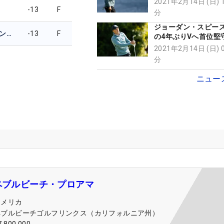
2021年2月14日 (日) 
-13
F
分
ジョーダン・スピー
キャメロン・トリンガーリ
-13
F
の4年ぶりVへ首位堅
イソン・デイが3差7
2021年2月14日 (日) 
分
ニュー
ペブルビーチ・プロアマ
アメリカ
ペブルビーチゴルフリンクス（カリフォルニア州）