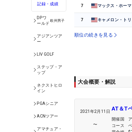
記録・成績
7
マックス・ホーマ
DPワ
7
欧州男子
ールド
順位の続きを見る
アジアンツア
ー
LIV GOLF
ステップ・ア
ップ
大会概要・解説
ネクストヒロ
イン
PGAシニア
AT＆T
2021年2月11日
ACNツアー
開催国
〜
コース
アマチュア・