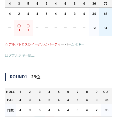
4
3
5
4
5
4
4
3
4
36
72
4
2
4
4
5
4
4
3
4
34
68
ー
ー
ー
ー
ー
ー
ー
-2
-4
-1
-1
アルバトロス
イーグル
バーティ
ー パー
ボギー
ダブルボギー以上
ROUND
1
29
位
HOLE
1
2
3
4
5
6
7
8
9
OUT
PAR
4
3
4
5
4
4
5
4
3
36
打数
4
3
5
4
4
4
5
4
2
35