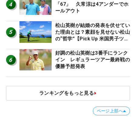
4
「67」 久常涼は4アンダーでホ
ールアウト
松山英樹が結婚の発表を伏せてい
5
た理由とは？素顔を見せない松山
の“哲学”【Pick Up 米国男子ツア
ー十大ニュース】
好調の松山英樹は3番手にランク
6
イン レギュラーツアー最終戦の
優勝予想発表
ランキングをもっと見る
ページ上部へ