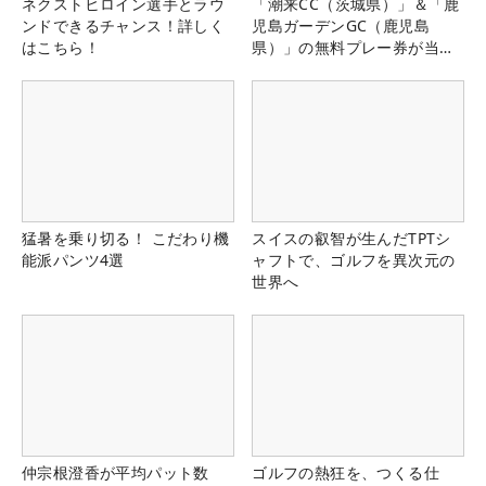
ネクストヒロイン選手とラウ
「潮来CC（茨城県）」＆「鹿
ンドできるチャンス！詳しく
児島ガーデンGC（鹿児島
はこちら！
県）」の無料プレー券が当た
る！！
猛暑を乗り切る！ こだわり機
スイスの叡智が生んだTPTシ
能派パンツ4選
ャフトで、ゴルフを異次元の
世界へ
仲宗根澄香が平均パット数
ゴルフの熱狂を、つくる仕