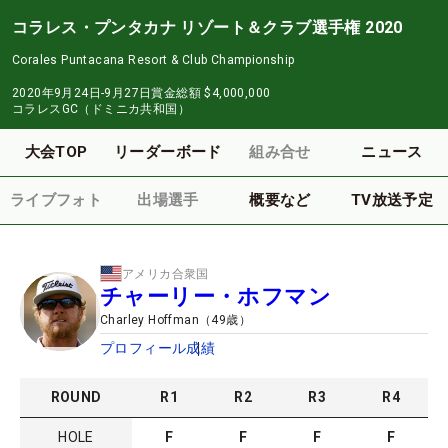
コラレス・プンタカナ リゾート＆クラブ選手権 2020
Corales Puntacana Resort & Club Championship
2020年9月24日-9月27日
賞金総額
$4,000,000
コラレスGC（ドミニカ共和国）
大会TOP
リーダーボード
組み合せ
ニュース
ライブフォト
出場選手
概要など
TV放送予定
アメリカ合衆国
チャーリー・ホフマン
Charley Hoffman
（
49
歳）
プロフィール
成績
ROUND
R
1
R
2
R
3
R
4
HOLE
F
F
F
F