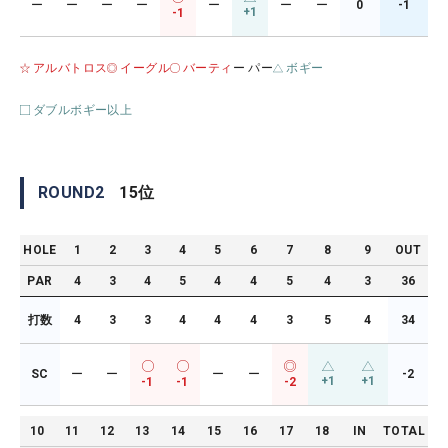
ー
ー
ー
ー
ー
ー
ー
0
-1
+1
-1
アルバトロス
イーグル
バーティ
ー パー
ボギー
ダブルボギー以上
ROUND
2
15
位
HOLE
1
2
3
4
5
6
7
8
9
OUT
PAR
4
3
4
5
4
4
5
4
3
36
打数
4
3
3
4
4
4
3
5
4
34
SC
ー
ー
ー
ー
-2
+1
+1
-1
-1
-2
10
11
12
13
14
15
16
17
18
IN
TOTAL