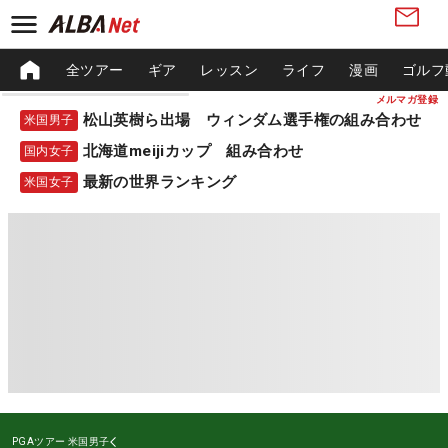
全ツアー
ギア
レッスン
ライフ
漫画
ゴルフ
メルマガ登録
松山英樹ら出場 ウィンダム選手権の組み合わせ
米国男子
北海道meijiカップ 組み合わせ
国内女子
最新の世界ランキング
米国女子
PGAツアー
米国男子