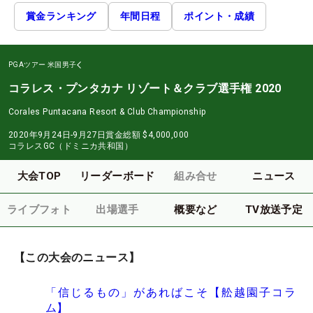
賞金ランキング
年間日程
ポイント・成績
PGAツアー
米国男子
コラレス・プンタカナ リゾート＆クラブ選手権 2020
Corales Puntacana Resort & Club Championship
2020年9月24日-9月27日
賞金総額
$4,000,000
コラレスGC（ドミニカ共和国）
大会TOP
リーダーボード
組み合せ
ニュース
ライブフォト
出場選手
概要など
TV放送予定
【この大会のニュース】
「信じるもの」があればこそ【舩越園子コラ
ム】