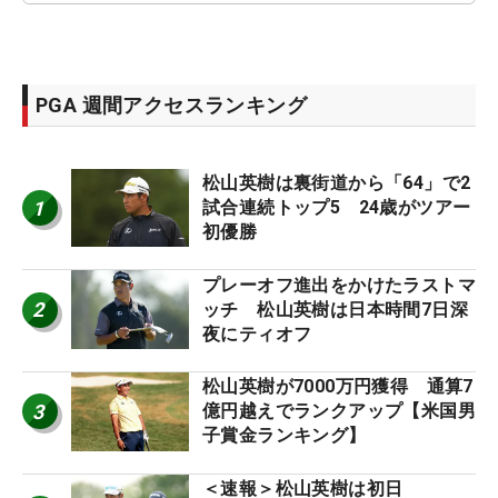
PGA 週間アクセスランキング
松山英樹は裏街道から「64」で2
1
試合連続トップ5 24歳がツアー
初優勝
プレーオフ進出をかけたラストマ
2
ッチ 松山英樹は日本時間7日深
夜にティオフ
松山英樹が7000万円獲得 通算7
3
億円越えでランクアップ【米国男
子賞金ランキング】
＜速報＞松山英樹は初日