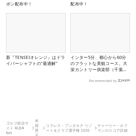
ポン配布中！
配布中！
新『TENSEIオレンジ』はドラ
インター5分、都心から60分
イバーシャフトの“最適解”
のフラットな美観コース。大
栄カントリー俱楽部（千葉
県）
Recommended by
米
ゴルフ総合サ
国
コラレス・プンタカナ リゾ
チャーリー・ホフ
イト ALBA
男
ート＆クラブ選手権 2020
マンのスコア詳細
Net
子