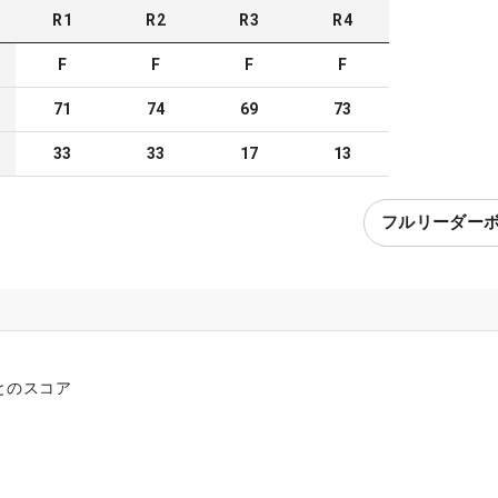
R
1
R
2
R
3
R
4
F
F
F
F
71
74
69
73
33
33
17
13
フルリーダー
とのスコア