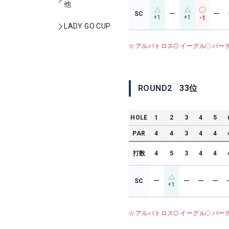
他
SC
ー
ー
+1
+1
-1
LADY GO CUP
アルバトロス
イーグル
バー
ROUND
2
33
位
HOLE
1
2
3
4
5
PAR
4
4
3
4
4
打数
4
5
3
4
4
SC
ー
ー
ー
ー
+1
アルバトロス
イーグル
バー