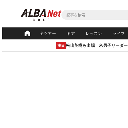
全ツアー
ギア
レッスン
ライフ
松山英樹ら出場 米男子リーダー
注目