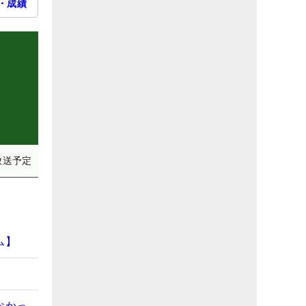
・成績
放送予定
ム】
なかっ