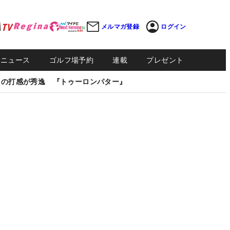
メルマガ登録
ログイン
Sニュース
ゴルフ場予約
連載
プレゼント
しの打感が秀逸 『トゥーロンパター』