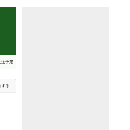
放送予定
新する