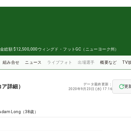
0
金総額
$12,500,000
ウィングド・フットGC（ニューヨーク州）
組み合せ
ニュース
ライブフォト
出場選手
概要など
TV
データ最終更新：
コア詳細）
更
2020年9月23日 (水) 17:16
Adam Long
（
38
歳）