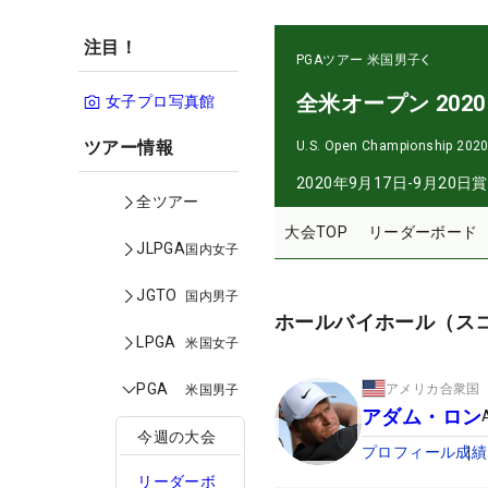
注目！
PGAツアー
米国男子
全米オープン 2020
女子プロ写真館
ツアー情報
U.S. Open Championship 202
2020年9月17日-9月20日
賞
全ツアー
大会TOP
リーダーボード
JLPGA
国内女子
JGTO
国内男子
ホールバイホール（ス
LPGA
米国女子
PGA
アメリカ合衆国
米国男子
アダム・ロン
今週の大会
プロフィール
成績
リーダーボ