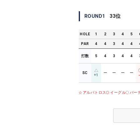
ROUND
1
33
位
HOLE
1
2
3
4
5
PAR
4
4
3
4
4
打数
5
4
3
4
4
SC
ー
ー
ー
ー
+1
アルバトロス
イーグル
バー