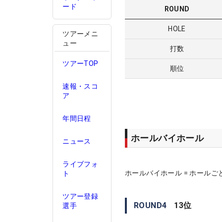
ード
ROUND
HOLE
ツアーメニ
ュー
打数
ツアーTOP
順位
速報・スコ
ア
年間日程
ホールバイホール
ニュース
ライブフォ
ホールバイホール = ホールご
ト
ツアー登録
ROUND
4
13
位
選手