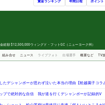
賞金ランキング
年間日程
ポイント
0
金総額
$12,500,000
ウィングド・フットGC（ニューヨーク州）
組み合せ
ニュース
ライブフォト
出場選手
概要など
TV
したデシャンボーが思わず泣いた本当の理由【舩越園子コラ
ップで絶対的な自信 我が道を行くデシャンボーが記録的V
た」ショット 松山英樹は最終日に失速「何もいいところが