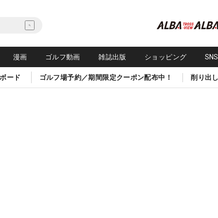
漫画
ゴルフ動画
雑誌出版
ショッピング
SN
ボード
ゴルフ場予約／期間限定クーポン配布中！
削り出