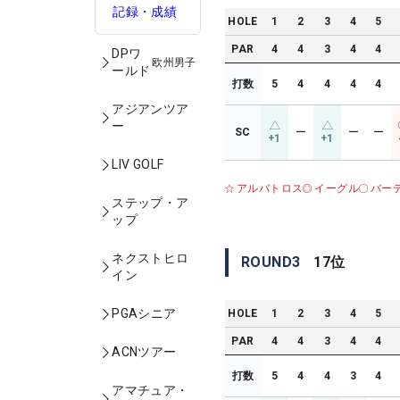
記録・成績
HOLE
1
2
3
4
5
PAR
4
4
3
4
4
DPワ
欧州男子
ールド
打数
5
4
4
4
4
アジアンツア
ー
SC
ー
ー
ー
+1
+1
LIV GOLF
アルバトロス
イーグル
バー
ステップ・ア
ップ
ネクストヒロ
ROUND
3
17
位
イン
PGAシニア
HOLE
1
2
3
4
5
PAR
4
4
3
4
4
ACNツアー
打数
5
4
4
3
4
アマチュア・