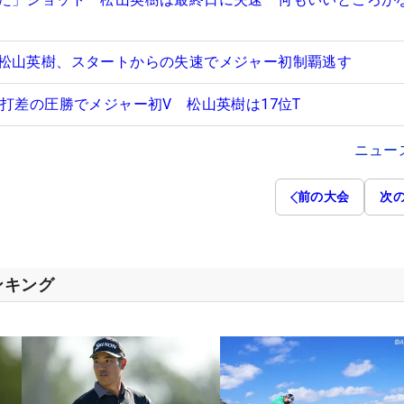
松山英樹、スタートからの失速でメジャー初制覇逃す
6打差の圧勝でメジャー初V 松山英樹は17位T
ニュー
前の大会
次
ンキング