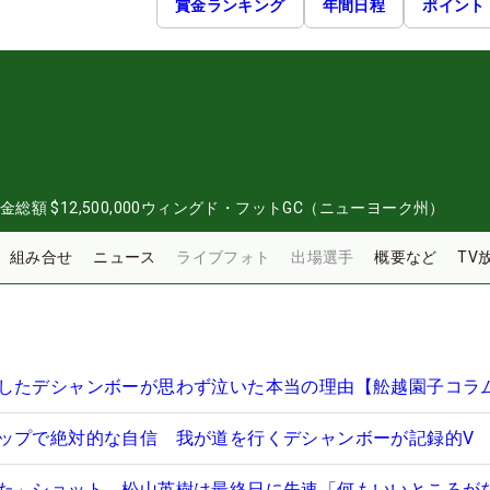
賞金ランキング
年間日程
ポイント
0
金総額
$12,500,000
ウィングド・フットGC（ニューヨーク州）
組み合せ
ニュース
ライブフォト
出場選手
概要など
TV
したデシャンボーが思わず泣いた本当の理由【舩越園子コラ
ップで絶対的な自信 我が道を行くデシャンボーが記録的V
た」ショット 松山英樹は最終日に失速「何もいいところが