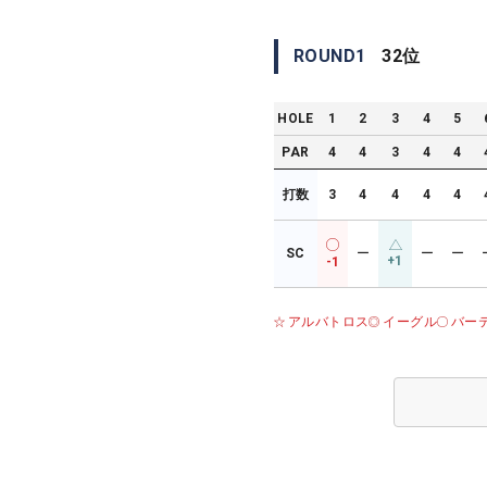
ROUND
1
32
位
HOLE
1
2
3
4
5
PAR
4
4
3
4
4
打数
3
4
4
4
4
SC
ー
ー
ー
+1
-1
アルバトロス
イーグル
バー