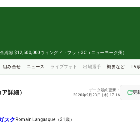
0
金総額
$12,500,000
ウィングド・フットGC（ニューヨーク州）
組み合せ
ニュース
ライブフォト
出場選手
概要など
TV
データ最終更新：
コア詳細）
更
2020年9月23日 (水) 17:16
ガスク
Romain Langasque
（
31
歳）