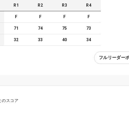
R
1
R
2
R
3
R
4
F
F
F
F
71
74
75
73
32
33
40
34
フルリーダー
とのスコア