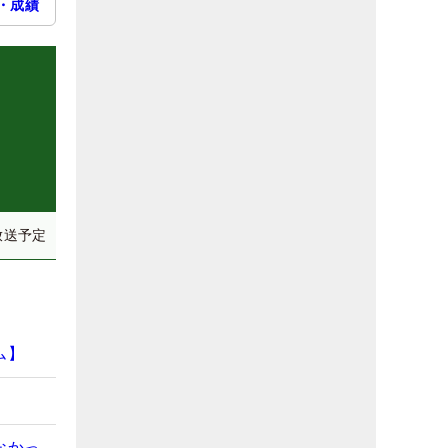
・成績
放送予定
ム】
なかっ