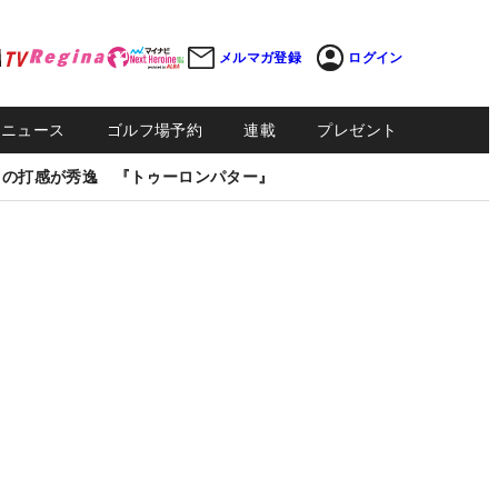
メルマガ登録
ログイン
Sニュース
ゴルフ場予約
連載
プレゼント
しの打感が秀逸 『トゥーロンパター』