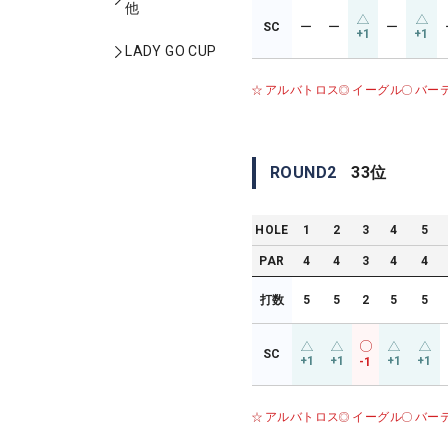
他
SC
ー
ー
ー
+1
+1
LADY GO CUP
アルバトロス
イーグル
バー
ROUND
2
33
位
HOLE
1
2
3
4
5
PAR
4
4
3
4
4
打数
5
5
2
5
5
SC
+1
+1
+1
+1
-1
アルバトロス
イーグル
バー