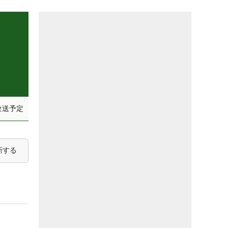
放送予定
新する