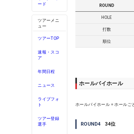
ード
ROUND
HOLE
ツアーメニ
ュー
打数
ツアーTOP
順位
速報・スコ
ア
年間日程
ホールバイホール
ニュース
ライブフォ
ホールバイホール = ホールご
ト
ツアー登録
ROUND
4
34
位
選手