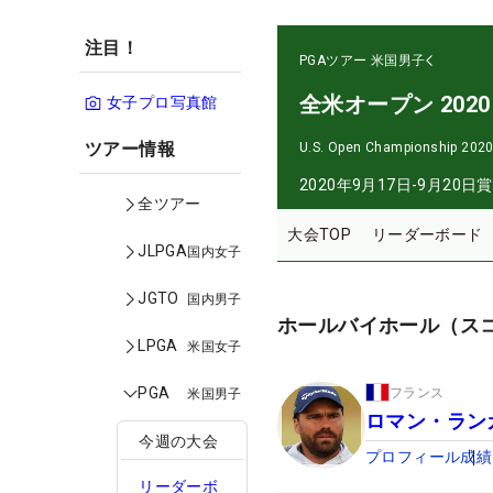
注目！
PGAツアー
米国男子
全米オープン 2020
女子プロ写真館
ツアー情報
U.S. Open Championship 202
2020年9月17日-9月20日
賞
全ツアー
大会TOP
リーダーボード
JLPGA
国内女子
JGTO
国内男子
ホールバイホール（ス
LPGA
米国女子
PGA
フランス
米国男子
ロマン・ラン
今週の大会
プロフィール
成績
リーダーボ