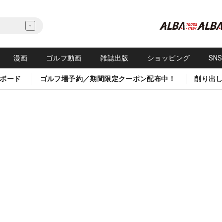
漫画
ゴルフ動画
雑誌出版
ショッピング
SN
ボード
ゴルフ場予約／期間限定クーポン配布中！
削り出