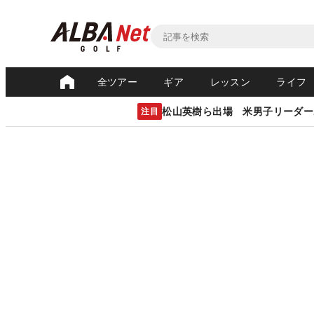
全ツアー
ギア
レッスン
ライフ
松山英樹ら出場 米男子リーダー
注目