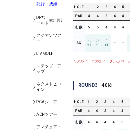
記録・成績
HOLE
1
2
3
4
5
PAR
4
4
3
4
4
DPワ
欧州男子
ールド
打数
5
5
4
4
4
アジアンツア
ー
SC
ー
ー
+1
+1
+1
LIV GOLF
アルバトロス
イーグル
バー
ステップ・ア
ップ
ネクストヒロ
ROUND
3
40
位
イン
PGAシニア
HOLE
1
2
3
4
5
PAR
4
4
3
4
4
ACNツアー
打数
4
4
4
4
5
アマチュア・