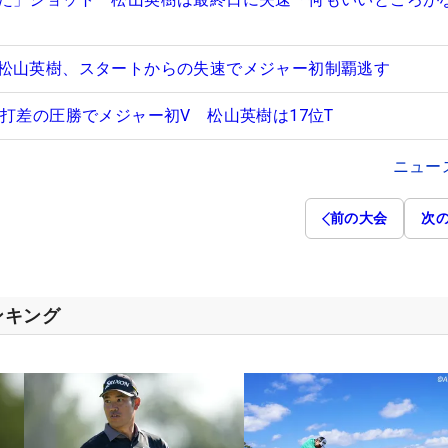
松山英樹、スタートからの失速でメジャー初制覇逃す
6打差の圧勝でメジャー初V 松山英樹は17位T
ニュー
前の大会
次
ンキング