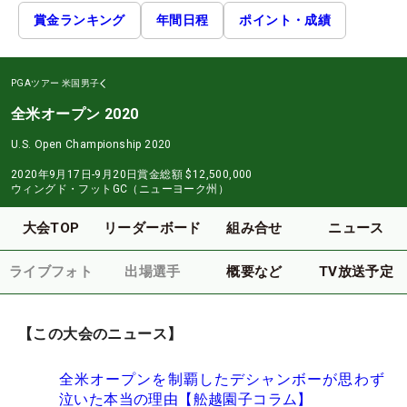
賞金ランキング
年間日程
ポイント・成績
PGAツアー
米国男子
全米オープン 2020
U.S. Open Championship 2020
2020年9月17日-9月20日
賞金総額
$12,500,000
ウィングド・フットGC（ニューヨーク州）
大会TOP
リーダーボード
組み合せ
ニュース
ライブフォト
出場選手
概要など
TV放送予定
【この大会のニュース】
全米オープンを制覇したデシャンボーが思わず
泣いた本当の理由【舩越園子コラム】