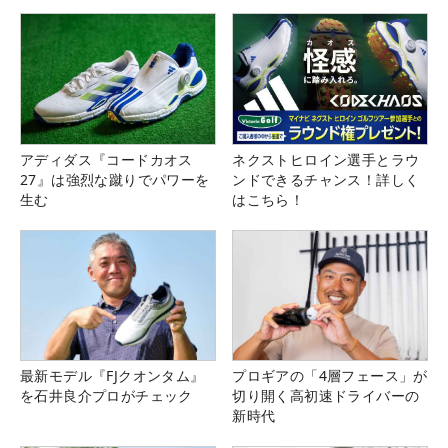
アディダス『コードカオス
ネクストヒロイン選手とラウ
27』は強烈な蹴りでパワーを
ンドできるチャンス！詳しく
生む
はこちら！
最新モデル『FJクオンタム』
プロギアの「4層フェース」が
を石井良介プロがチェック
切り開く高初速ドライバーの
新時代