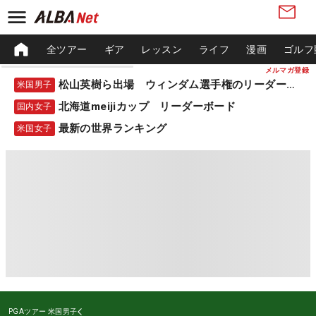
全ツアー
ギア
レッスン
ライフ
漫画
ゴルフ
メルマガ登録
松山英樹ら出場 ウィンダム選手権のリーダーボード
米国男子
北海道meijiカップ リーダーボード
国内女子
最新の世界ランキング
米国女子
PGAツアー
米国男子