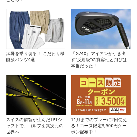
猛暑を乗り切る！ こだわり機
『G740』アイアンが引き出
能派パンツ4選
す“反則級”の寛容性と飛びは
本当だった！
スイスの叡智が生んだTPTシ
11月までのプレーに2回使え
ャフトで、ゴルフを異次元の
る！コース限定3,500円クー
世界へ
ポン配布中！