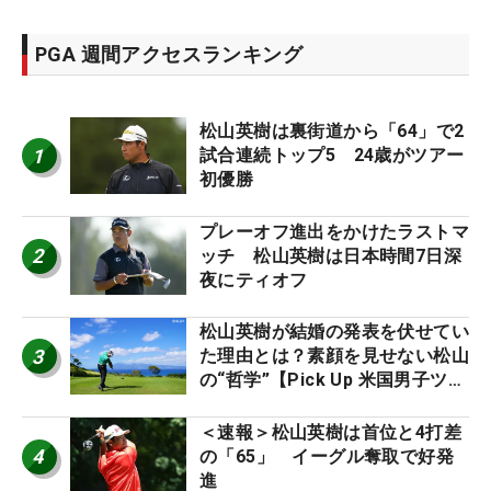
PGA 週間アクセスランキング
松山英樹は裏街道から「64」で2
1
試合連続トップ5 24歳がツアー
初優勝
プレーオフ進出をかけたラストマ
2
ッチ 松山英樹は日本時間7日深
夜にティオフ
松山英樹が結婚の発表を伏せてい
3
た理由とは？素顔を見せない松山
の“哲学”【Pick Up 米国男子ツア
ー十大ニュース】
＜速報＞松山英樹は首位と4打差
4
の「65」 イーグル奪取で好発
進