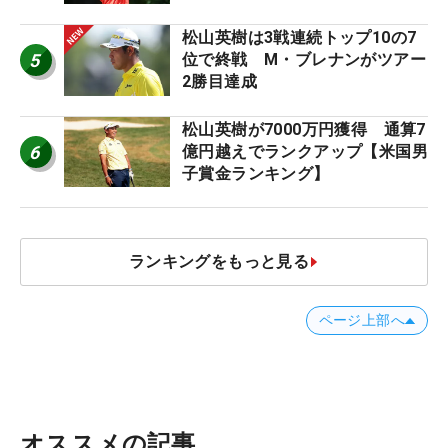
松山英樹は3戦連続トップ10の7
5
位で終戦 M・ブレナンがツアー
2勝目達成
松山英樹が7000万円獲得 通算7
6
億円越えでランクアップ【米国男
子賞金ランキング】
ランキングをもっと見る
ページ上部へ
オススメの記事