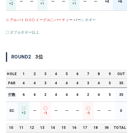
ー
ー
ー
ー
ー
ー
+4
+6
+2
+1
+1
アルバトロス
イーグル
バーティ
ー パー
ボギー
ダブルボギー以上
ROUND
2
3
位
HOLE
1
2
3
4
5
6
7
8
9
OUT
PAR
4
4
3
4
4
4
3
4
5
35
打数
6
4
2
4
4
4
2
4
5
35
SC
ー
ー
ー
ー
ー
ー
0
+2
-1
-1
10
11
12
13
14
15
16
17
18
IN
TOTAL