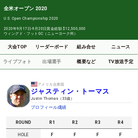
全米オープン 2020
U.S. Open Championship 2020
2020年9月17日-9月20日
賞金総額
$12,500,000
ウィングド・フットGC（ニューヨーク州）
大会TOP
リーダーボード
組み合せ
ニュース
ライブフォト
出場選手
概要など
TV放送予定
アメリカ合衆国
ジャスティン・トーマス
Justin Thomas
（
33
歳）
プロフィール
成績
ROUND
R
1
R
2
R
3
R
4
HOLE
F
F
F
F