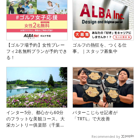
【ゴルフ場予約】女性プレー
ゴルフの熱狂を、つくる仕
フィ2名無料プランが予約でき
事。｜スタッフ募集中
る！
インター5分、都心から60分
パターこじらせ記者が
のフラットな美観コース。大
「TRTL」で大改善
栄カントリー俱楽部（千葉
県）
Recommended by