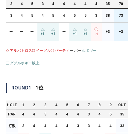
3
4
5
3
4
4
4
4
4
35
70
3
4
5
4
5
4
5
5
3
38
73
ー
ー
ー
ー
+3
+3
+1
+1
+1
+1
-1
アルバトロス
イーグル
バーティ
ー パー
ボギー
ダブルボギー以上
ROUND
1
1
位
HOLE
1
2
3
4
5
6
7
8
9
OUT
PAR
4
4
3
4
4
4
3
4
5
35
打数
3
4
4
4
4
3
3
4
4
33