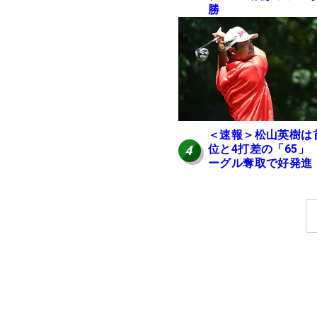
勝
＜速報＞松山英樹は
位と4打差の「65」
4
ーグル奪取で好発進