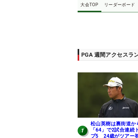
大会TOP
リーダーボード
PGA 週間アクセスラ
松山英樹は裏街道か
「64」で2試合連続
1
プ5 24歳がツアー