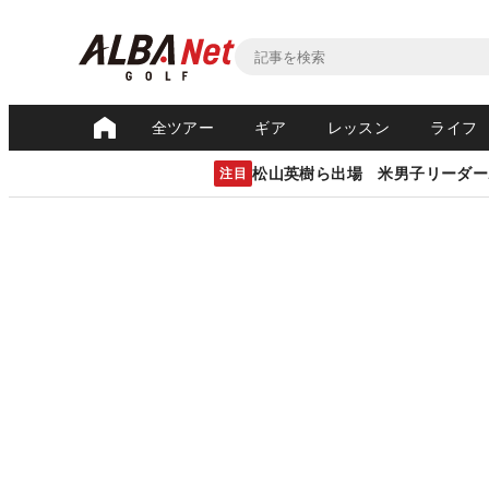
全ツアー
ギア
レッスン
ライフ
松山英樹ら出場 米男子リーダー
注目