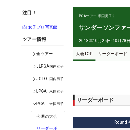
注目！
PGAツアー
米国男子
サンダーソンファ
女子プロ写真館
ツアー情報
2018年10月25日-10月28
大会TOP
リーダーボード
全ツアー
JLPGA
国内女子
JGTO
国内男子
LPGA
米国女子
リーダーボード
PGA
米国男子
今週の大会
Round
リーダーボ