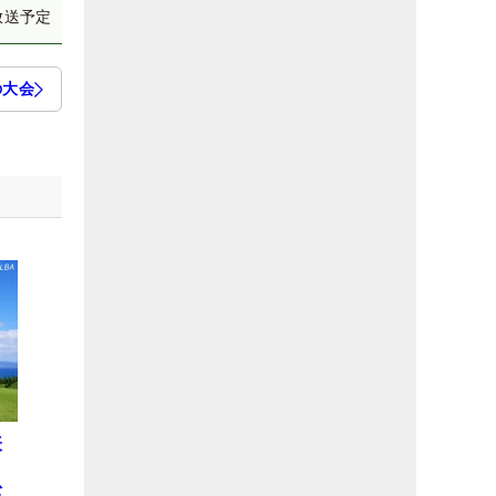
放送予定
の大会
表
松