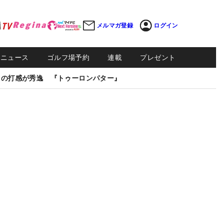
メルマガ登録
ログイン
Sニュース
ゴルフ場予約
連載
プレゼント
しの打感が秀逸 『トゥーロンパター』