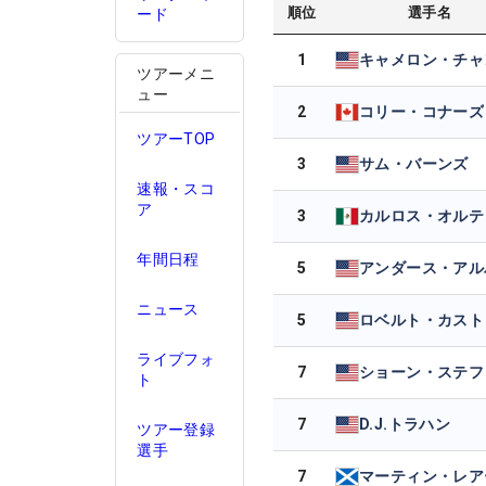
順位
選手名
ード
1
キャメロン・チャ
ツアーメニ
ュー
2
コリー・コナーズ
ツアーTOP
3
サム・バーンズ
速報・スコ
ア
3
カルロス・オルテ
年間日程
5
ニュース
5
ロベルト・カスト
ライブフォ
7
ト
7
D.J.トラハン
ツアー登録
選手
7
マーティン・レア