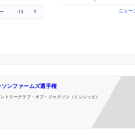
日】
ニュー
ー
-13
F
ーソンファームズ選手権
カントリークラブ・オブ・ジャクソン（ミシシッピ）