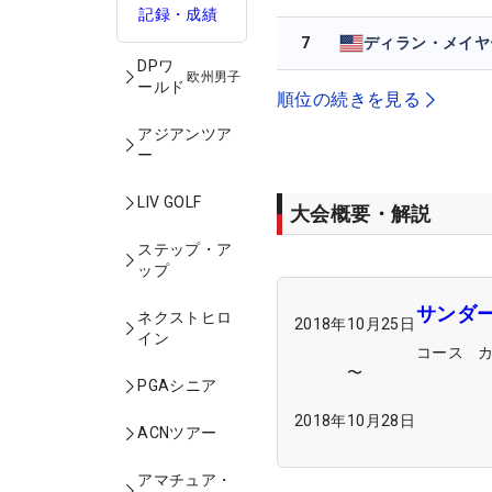
記録・成績
7
ディラン・メイヤ
DPワ
欧州男子
ールド
順位の続きを見る
アジアンツア
ー
LIV GOLF
大会概要・解説
ステップ・ア
ップ
サンダ
ネクストヒロ
2018年10月25日
イン
コース
〜
PGAシニア
2018年10月28日
ACNツアー
アマチュア・