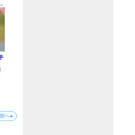
 米
ュ
手
ュ
優
上部へ