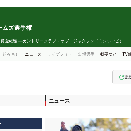
ームズ選手権
日
賞金総額
―
カントリークラブ・オブ・ジャクソン（ミシシッピ）
組み合せ
ニュース
ライブフォト
出場選手
概要など
TV
更
ニュース
4