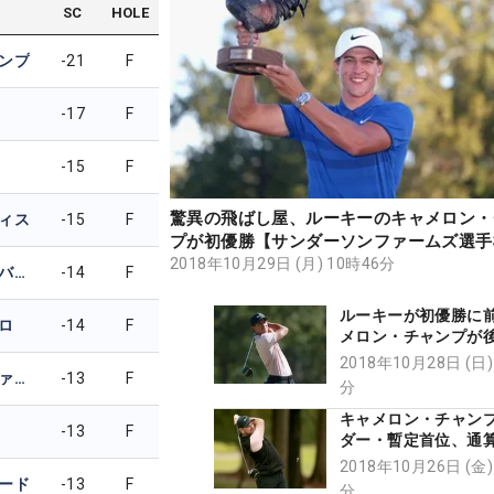
SC
HOLE
ンプ
-21
F
-17
F
-15
F
驚異の飛ばし屋、ルーキーのキャメロン・
ィス
-15
F
プが初優勝【サンダーソンファームズ選手
2018年10月29日 (月) 10時46分
アンダース・アルバートソン
-14
F
ルーキーが初優勝に前
ロ
-14
F
メロン・チャンプが後
差で単独首位【サン
2018年10月28日 (日)
ショーン・ステファニー
-13
F
ファームズ選手権】
分
キャメロン・チャンプ
-13
F
ダー・暫定首位、通算
バティーニが暫定3位
2018年10月26日 (金)
ダーソンファームズ選
ード
-13
F
分