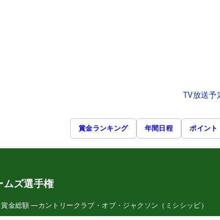
TV放送予
賞金ランキング
年間日程
ポイント
ームズ選手権
日
賞金総額
―
カントリークラブ・オブ・ジャクソン（ミシシッピ）