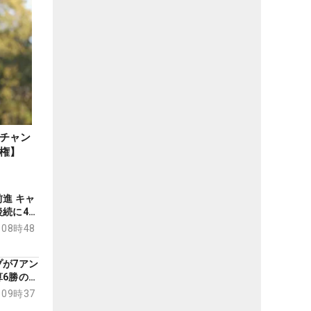
チャン
権】
進 キャ
続に4打
ダーソン
 08時48
が7アン
6勝のサ
T【サン
 09時37
手権 初