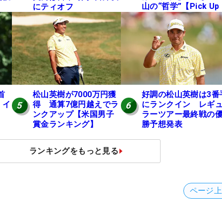
山の“哲学”【Pick Up
にティオフ
国男子ツアー十大ニ
ース】
首
松山英樹が7000万円獲
好調の松山英樹は3番
 イ
得 通算7億円越えでラ
にランクイン レギ
5
6
ンクアップ【米国男子
ラーツアー最終戦の
賞金ランキング】
勝予想発表
ランキングをもっと見る
ページ