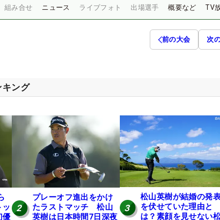
組み合せ
ニュース
ライブフォト
出場選手
概要など
TV
前の大会
次
ンキング
松山英樹が結婚の発
ら
プレーオフ進出をかけ
を伏せていた理由と
トッ
たラストマッチ 松山
3
2
は？素顔を見せない
初優
英樹は日本時間7日深夜