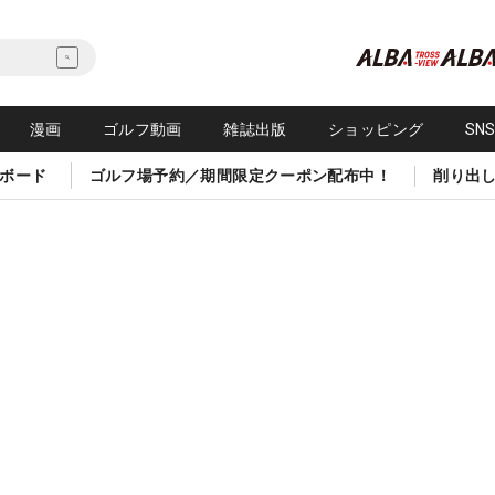
漫画
ゴルフ動画
雑誌出版
ショッピング
SN
ボード
ゴルフ場予約／期間限定クーポン配布中！
削り出