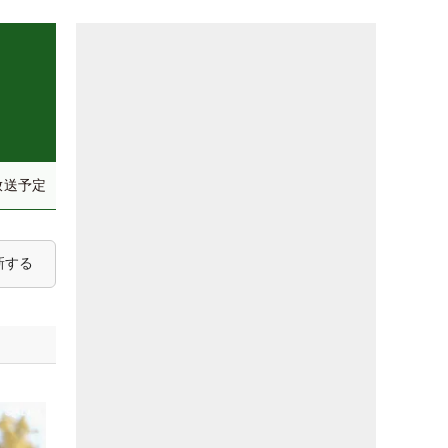
放送予定
新する