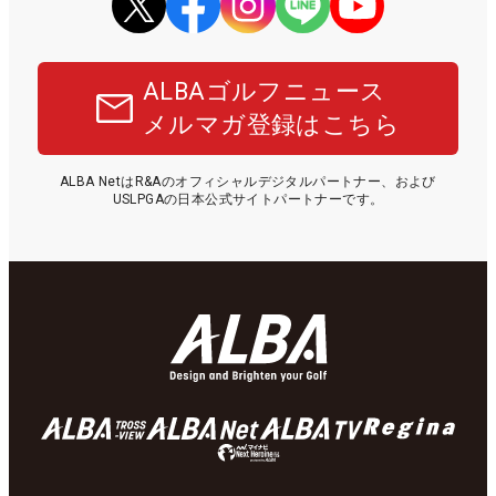
ALBAゴルフニュース
メルマガ登録はこちら
ALBA NetはR&Aのオフィシャルデジタルパートナー、および
USLPGAの日本公式サイトパートナーです。