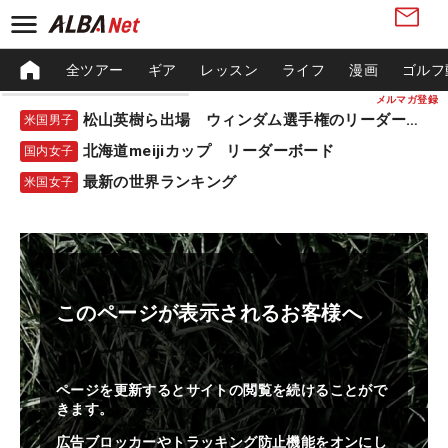
全ツアー
ギア
レッスン
ライフ
漫画
ゴルフ
メルマガ登録
松山英樹ら出場 ウィンダム選手権のリーダーボード
米国男子
北海道meijiカップ リーダーボード
国内女子
最新の世界ランキング
米国女子
このページが表示されるお客様へ
ページを更新するとサイトの閲覧を続けることがで
きます。
広告ブロッカーやトラッキング防止機能をオンにし