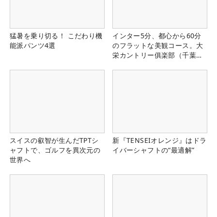
猛暑を乗り切る！ こだわり機
インター5分、都心から60分
能派パンツ4選
のフラットな美観コース。大
栄カントリー俱楽部（千葉
県）
スイスの叡智が生んだTPTシ
新『TENSEIオレンジ』はドラ
ャフトで、ゴルフを異次元の
イバーシャフトの“最適解”
世界へ