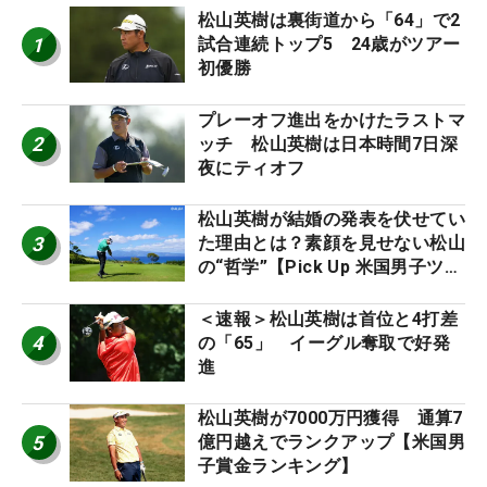
松山英樹は裏街道から「64」で2
1
試合連続トップ5 24歳がツアー
初優勝
プレーオフ進出をかけたラストマ
2
ッチ 松山英樹は日本時間7日深
夜にティオフ
松山英樹が結婚の発表を伏せてい
3
た理由とは？素顔を見せない松山
の“哲学”【Pick Up 米国男子ツア
ー十大ニュース】
＜速報＞松山英樹は首位と4打差
4
の「65」 イーグル奪取で好発
進
松山英樹が7000万円獲得 通算7
5
億円越えでランクアップ【米国男
子賞金ランキング】