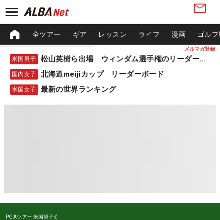
全ツアー
ギア
レッスン
ライフ
漫画
ゴルフ
メルマガ登録
松山英樹ら出場 ウィンダム選手権のリーダーボード
米国男子
北海道meijiカップ リーダーボード
国内女子
最新の世界ランキング
米国女子
PGAツアー
米国男子