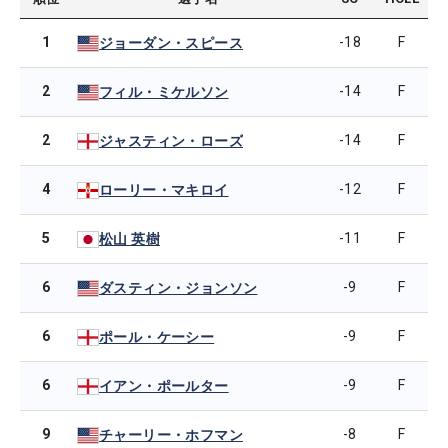
1
-18
F
ジョーダン・スピース
2
-14
F
フィル・ミケルソン
2
-14
F
ジャスティン・ローズ
4
-12
F
ローリー・マキロイ
5
-11
F
松山 英樹
6
-9
F
ダスティン・ジョンソン
6
-9
F
ポール・ケーシー
6
-9
F
イアン・ポールター
9
-8
F
チャーリー・ホフマン