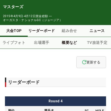
マスターズ
2015年4月9日-4月12日
賞金総額
―
オーガスタ・ナショナルGC（ジョージア）
大会TOP
リーダーボード
組み合せ
ニュース
ライブフォト
出場選手
概要など
TV放送予定
更新する
リーダーボード
Round
4
順位
選手名
SC
HOLE