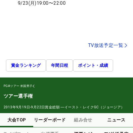
9/23(月)19:00〜22:00
TV放送予定一覧
賞金ランキング
年間日程
ポイント・成績
PGAツアー
米国男子
ツアー選手権
2013年9月19日-9月22日
賞金総額
―
イースト・レイクGC（ジョージア）
大会TOP
リーダーボード
組み合せ
ニュース