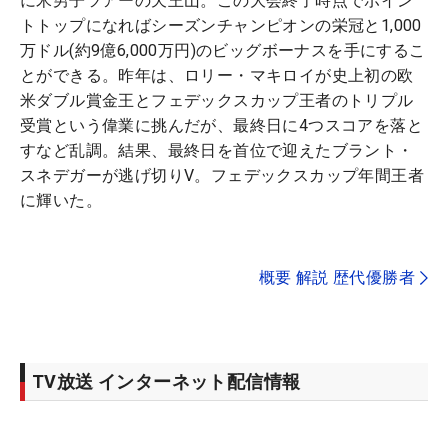
に米男子ツアーの天王山。この大会終了時点でポイン
トトップになればシーズンチャンピオンの栄冠と1,000
万ドル(約9億6,000万円)のビッグボーナスを手にするこ
とができる。昨年は、ロリー・マキロイが史上初の欧
米ダブル賞金王とフェデックスカップ王者のトリプル
受賞という偉業に挑んだが、最終日に4つスコアを落と
すなど乱調。結果、最終日を首位で迎えたブラント・
スネデガーが逃げ切りV。フェデックスカップ年間王者
に輝いた。
概要 解説 歴代優勝者
TV放送 インターネット配信情報