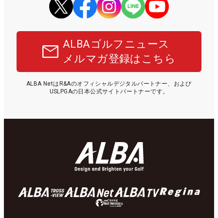
ALBAゴルフニュース
メルマガ登録はこちら
ALBA NetはR&Aのオフィシャルデジタルパートナー、および
USLPGAの日本公式サイトパートナーです。