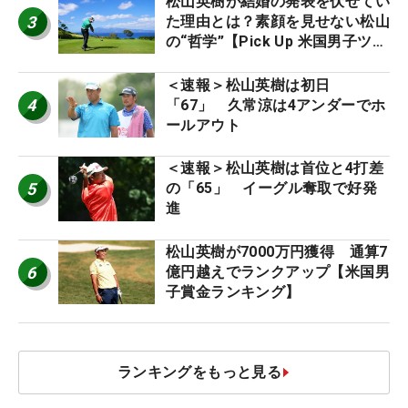
松山英樹が結婚の発表を伏せてい
3
た理由とは？素顔を見せない松山
の“哲学”【Pick Up 米国男子ツア
ー十大ニュース】
＜速報＞松山英樹は初日
4
「67」 久常涼は4アンダーでホ
ールアウト
＜速報＞松山英樹は首位と4打差
5
の「65」 イーグル奪取で好発
進
松山英樹が7000万円獲得 通算7
6
億円越えでランクアップ【米国男
子賞金ランキング】
ランキングをもっと見る