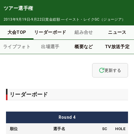
ツアー選手権
2013年9月19日-9月22日
賞金総額
―
イースト・レイクGC（ジョージア）
大会TOP
リーダーボード
組み合せ
ニュース
ライブフォト
出場選手
概要など
TV放送予定
更新する
リーダーボード
Round
4
順位
選手名
SC
HOLE