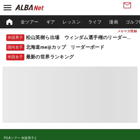
全ツアー
ギア
レッスン
ライフ
漫画
ゴルフ
メルマガ登録
松山英樹ら出場 ウィンダム選手権のリーダーボード
米国男子
北海道meijiカップ リーダーボード
国内女子
最新の世界ランキング
米国女子
PGAツアー
米国男子