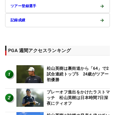
→
ツアー登録選手
→
記録成績
PGA 週間アクセスランキング
松山英樹は裏街道から「64」で2
1
試合連続トップ5 24歳がツアー
初優勝
プレーオフ進出をかけたラストマ
2
ッチ 松山英樹は日本時間7日深
夜にティオフ