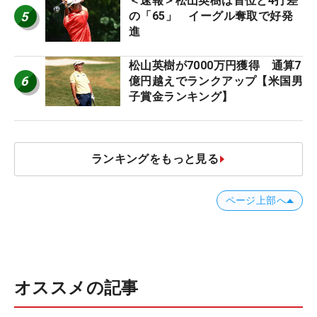
＜速報＞松山英樹は首位と4打差
5
の「65」 イーグル奪取で好発
進
松山英樹が7000万円獲得 通算7
6
億円越えでランクアップ【米国男
子賞金ランキング】
ランキングをもっと見る
ページ上部へ
オススメの記事