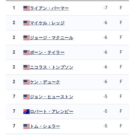
1
-7
F
ライアン・パーマー
2
-6
F
マイケル・レッジ
2
-6
F
ジョージ・マクニール
2
-6
F
ボーン・テイラー
2
-6
F
ニコラス・トンプソン
2
-6
F
ケン・デューク
7
-5
F
ジョン・ヒューストン
7
-5
F
ロバート・アレンビー
7
-5
F
トム・シェラー