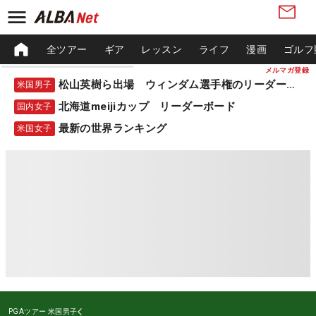
全ツアー
ギア
レッスン
ライフ
漫画
ゴルフ
メルマガ登録
松山英樹ら出場 ウィンダム選手権のリーダーボード
米国男子
北海道meijiカップ リーダーボード
国内女子
最新の世界ランキング
米国女子
PGAツアー
米国男子