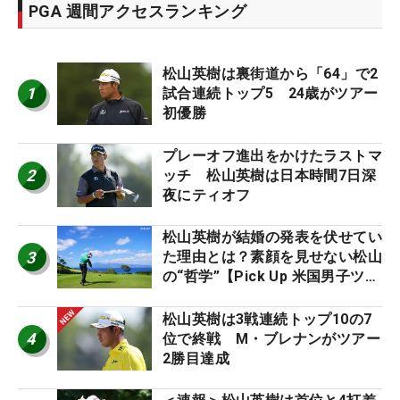
PGA 週間アクセスランキング
松山英樹は裏街道から「64」で2
1
試合連続トップ5 24歳がツアー
初優勝
プレーオフ進出をかけたラストマ
2
ッチ 松山英樹は日本時間7日深
夜にティオフ
松山英樹が結婚の発表を伏せてい
3
た理由とは？素顔を見せない松山
の“哲学”【Pick Up 米国男子ツア
ー十大ニュース】
松山英樹は3戦連続トップ10の7
4
位で終戦 M・ブレナンがツアー
2勝目達成