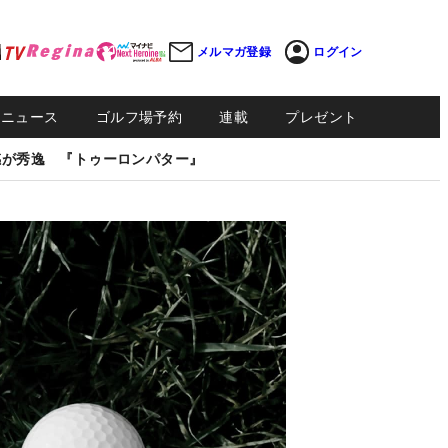
メルマガ登録
ログイン
Sニュース
ゴルフ場予約
連載
プレゼント
感が秀逸 『トゥーロンパター』