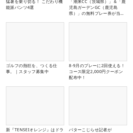
猛暑を乗り切る！ こだわり機
「潮来CC（茨城県）」＆「鹿
能派パンツ4選
児島ガーデンGC（鹿児島
県）」の無料プレー券が当た
る！！
ゴルフの熱狂を、つくる仕
8-9月のプレーに2回使える！
事。｜スタッフ募集中
コース限定2,000円クーポン
配布中！
新『TENSEIオレンジ』はドラ
パターこじらせ記者が