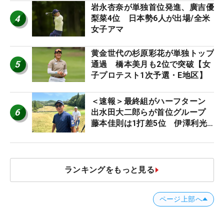
岩永杏奈が単独首位発進、廣吉優
4
梨菜4位 日本勢6人が出場/全米
女子アマ
黄金世代の杉原彩花が単独トップ
5
通過 橋本美月も2位で突破【女
子プロテスト1次予選・E地区】
＜速報＞最終組がハーフターン
6
出水田大二郎らが首位グループ
藤本佳則は1打差5位 伊澤利光
は52位タイ【MAIN STAGE
JOYX OPEN】
ランキングをもっと見る
ページ上部へ