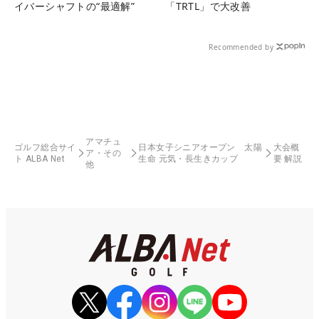
イバーシャフトの“最適解”
「TRTL」で大改善
Recommended by
アマチュ
ゴルフ総合サイ
日本女子シニアオープン 太陽
大会概
ア・その
ト ALBA Net
生命 元気・長生きカップ
要 解説
他