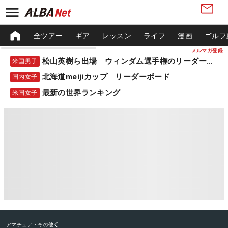
全ツアー
ギア
レッスン
ライフ
漫画
ゴルフ
メルマガ登録
松山英樹ら出場 ウィンダム選手権のリーダーボード
米国男子
北海道meijiカップ リーダーボード
国内女子
最新の世界ランキング
米国女子
アマチュア・その他