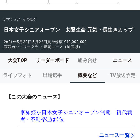
アマチュア・その他
日本女子シニアオープン 太陽生命 元気・長生きカップ
2026年5月20日-5月22日
賞金総額
¥30,000,000
武蔵カントリークラブ 豊岡コース（埼玉県）
大会TOP
リーダーボード
組み合せ
ニュース
ライブフォト
出場選手
概要など
TV放送予定
【この大会のニュース】
李知姫が日本女子シニアオープン制覇 初代覇
者・不動裕理は3位
ニュース一覧