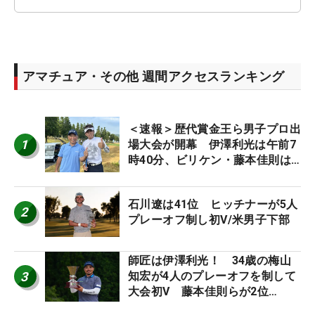
アマチュア・その他 週間アクセスランキング
＜速報＞歴代賞金王ら男子プロ出
1
場大会が開幕 伊澤利光は午前7
時40分、ビリケン・藤本佳則は
午前9時30分にティオフ【MAIN
STAGE JOYX OPEN】
石川遼は41位 ヒッチナーが5人
2
プレーオフ制し初V/米男子下部
師匠は伊澤利光！ 34歳の梅山
3
知宏が4人のプレーオフを制して
大会初V 藤本佳則らが2位
【MAIN STAGE JOYX OPEN】