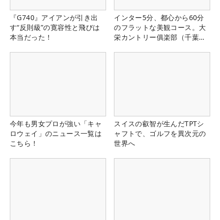
『G740』アイアンが引き出
インター5分、都心から60分
す“反則級”の寛容性と飛びは
のフラットな美観コース。大
本当だった！
栄カントリー俱楽部（千葉
県）
今年も男女プロが強い「キャ
スイスの叡智が生んだTPTシ
ロウェイ」のニュース一覧は
ャフトで、ゴルフを異次元の
こちら！
世界へ