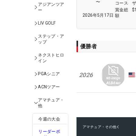
〜
コース
アジアンツア
賞金総
$
ー
2026年5月17日
額
LIV GOLF
ステップ・ア
ップ
優勝者
ネクストヒロ
イン
2026
PGAシニア
ACNツアー
アマチュア・
他
今週の大会
アマチュア・その他
リーダーボ