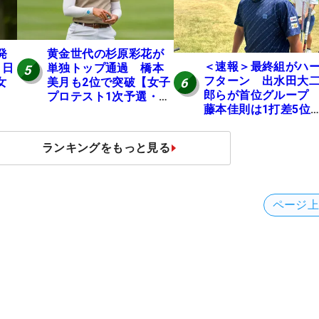
発
黄金世代の杉原彩花が
＜速報＞最終組がハ
 日
単独トップ通過 橋本
5
フターン 出水田大
6
女
美月も2位で突破【女子
郎らが首位グルー
プロテスト1次予選・E
藤本佳則は1打差5
地区】
伊澤利光は52位タイ
【MAIN STAGE JOY
ランキングをもっと見る
OPEN】
ページ