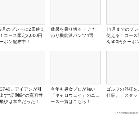
-9月のプレーに2回使え
猛暑を乗り切る！ こだ
11月までのプレ
！コース限定2,000円
わり機能派パンツ4選
使える！コース
ーポン配布中！
3,500円クーポ
中！
G740』アイアンが引
今年も男女プロが強い
ゴルフの熱狂を
出す“反則級”の寛容性
「キャロウェイ」のニュ
仕事。｜スタッ
飛びは本当だった！
ース一覧はこちら！
Recommended 