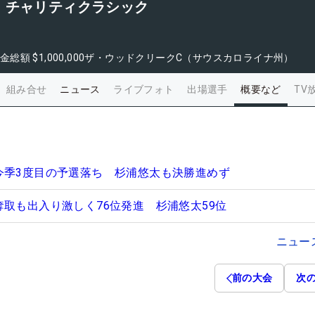
・チャリティクラシック
金総額
$1,000,000
ザ・ウッドクリークC（サウスカロライナ州）
組み合せ
ニュース
ライブフォト
出場選手
概要など
TV
今季3度目の予選落ち 杉浦悠太も決勝進めず
奪取も出入り激しく76位発進 杉浦悠太59位
ニュー
前の大会
次