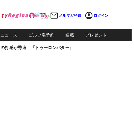
メルマガ登録
ログイン
Sニュース
ゴルフ場予約
連載
プレゼント
しの打感が秀逸 『トゥーロンパター』