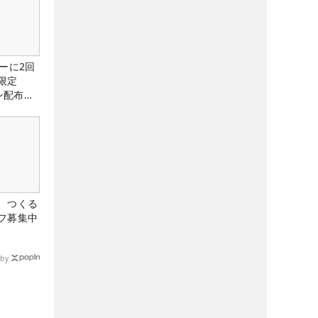
ーに2回
限定
ン配布
、つくる
フ募集中
by