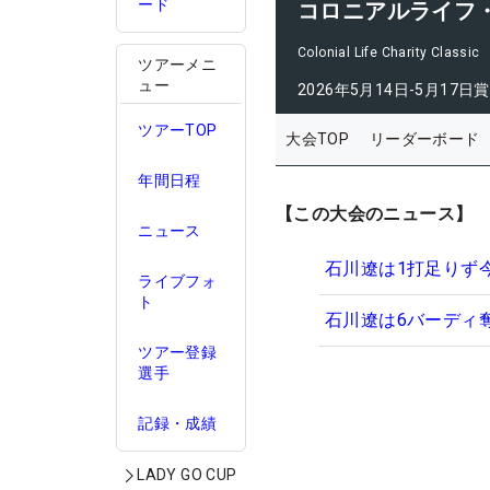
ード
コロニアルライフ
Colonial Life Charity Classic
ツアーメニ
ュー
2026年5月14日-5月17日
賞
ツアーTOP
大会TOP
リーダーボード
年間日程
【この大会のニュース】
ニュース
石川遼は1打足りず
ライブフォ
ト
石川遼は6バーディ
ツアー登録
選手
記録・成績
LADY GO CUP