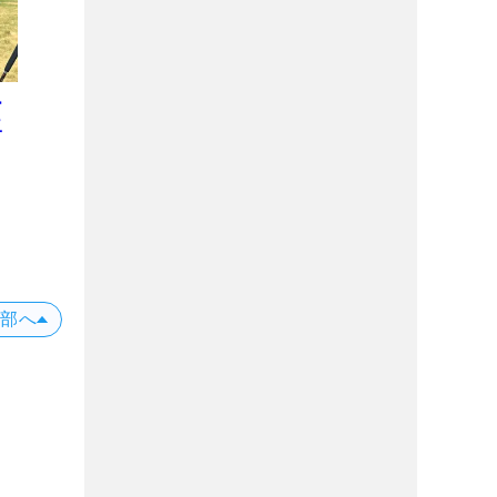
ー
二
プ
位
X
上部へ