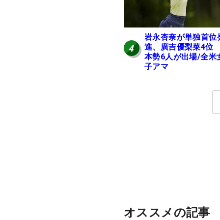
岩永杏奈が単独首位
進、廣吉優梨菜4位
4
本勢6人が出場/全米
子アマ
オススメの記事