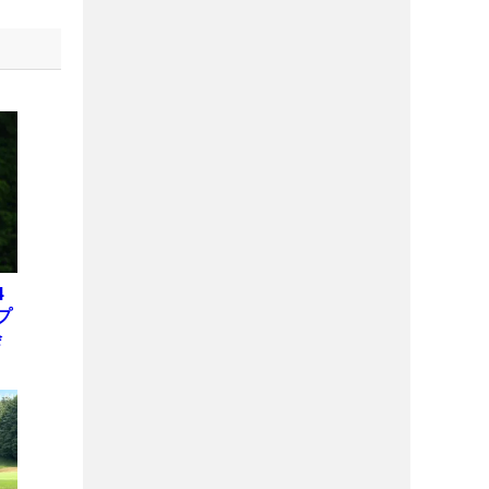
4
プ
会
位
X