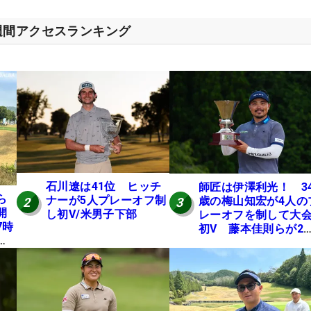
週間アクセスランキング
石川遼は41位 ヒッチ
師匠は伊澤利光！ 3
ら
ナーが5人プレーオフ制
歳の梅山知宏が4人の
2
3
開
し初V/米男子下部
レーオフを制して大
7時
初V 藤本佳則らが2
本
【MAIN STAGE JOY
にテ
OPEN】
E