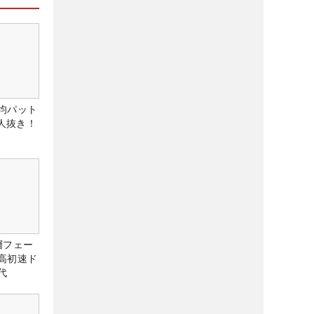
均パット
6人抜き！
層フェー
高初速ド
代