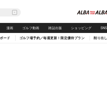
漫画
ゴルフ動画
雑誌出版
ショッピング
SN
ボード
ゴルフ場予約／毎週更新！限定優待プラン
削り出