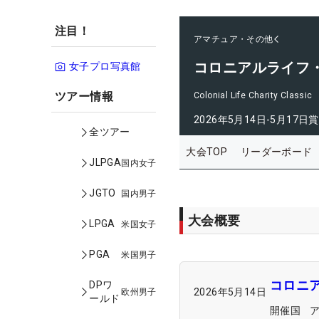
注目！
アマチュア・その他
コロニアルライフ
女子プロ写真館
ツアー情報
Colonial Life Charity Classic
2026年5月14日-5月17日
賞
全ツアー
大会TOP
リーダーボード
JLPGA
国内女子
JGTO
国内男子
大会概要
LPGA
米国女子
PGA
米国男子
コロニ
DPワ
2026年5月14日
欧州男子
ールド
開催国