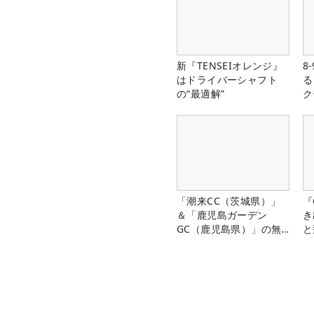
新『TENSEIオレンジ』
8
はドライバーシャフト
る
の“最適解”
ク
「潮来CC（茨城県）」
『
＆「鹿児島ガーデン
き
GC（鹿児島県）」の無
と
料プレー券が当たる！！