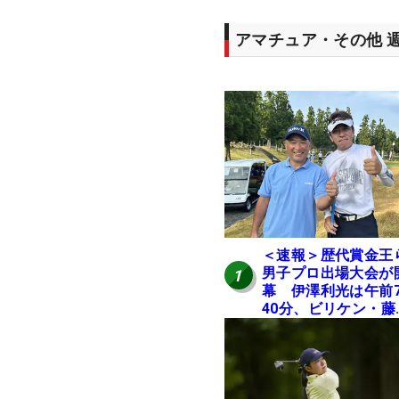
アマチュア・その他 
＜速報＞歴代賞金王
男子プロ出場大会が
1
幕 伊澤利光は午前
40分、ビリケン・藤
佳則は午前9時30分
ィオフ【MAIN STAG
JOYX OPEN】