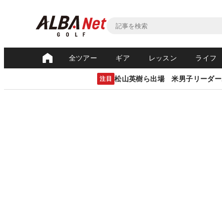
全ツアー
ギア
レッスン
ライフ
松山英樹ら出場 米男子リーダー
注目