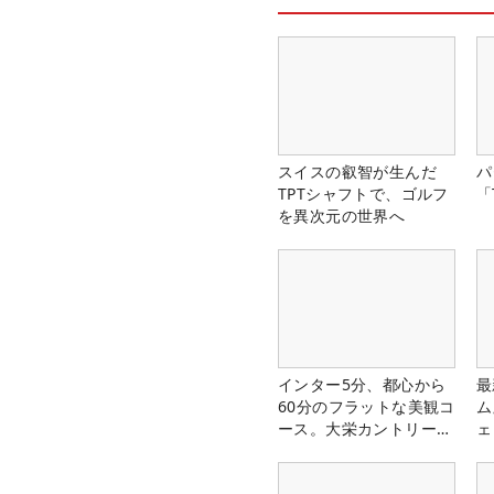
スイスの叡智が生んだ
パ
TPTシャフトで、ゴルフ
「
を異次元の世界へ
インター5分、都心から
最
60分のフラットな美観コ
ム
ース。大栄カントリー俱
ェ
楽部（千葉県）