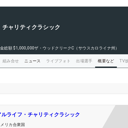
・チャリティクラシック
金総額
$1,000,000
ザ・ウッドクリークC（サウスカロライナ州）
組み合せ
ニュース
ライブフォト
出場選手
概要など
TV
アルライフ・チャリティクラシック
アメリカ合衆国