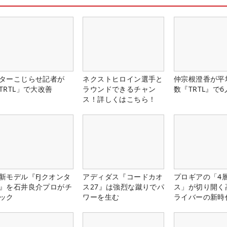
ターこじらせ記者が
ネクストヒロイン選手と
仲宗根澄香が平
TRTL」で大改善
ラウンドできるチャン
数『TRTL』で
ス！詳しくはこちら！
新モデル『FJクオンタ
アディダス『コードカオ
プロギアの「4
』を石井良介プロがチ
ス27』は強烈な蹴りでパ
ス」が切り開く
ック
ワーを生む
ライバーの新時