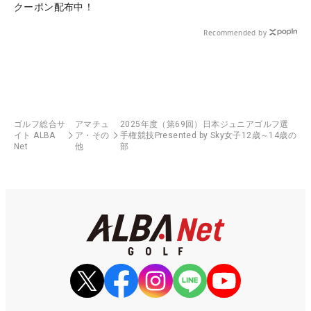
クーポン配布中！
Recommended by
ゴルフ総合サ
アマチュ
2025年度（第69回）日本ジュニアゴルフ選
イト ALBA
ア・その
手権競技Presented by Sky女子12歳～14歳の
Net
他
部