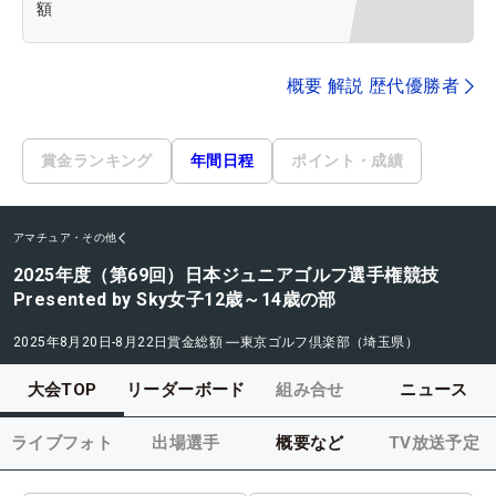
額
概要 解説 歴代優勝者
賞金ランキング
年間日程
ポイント・成績
アマチュア・その他
2025年度（第69回）日本ジュニアゴルフ選手権競技
Presented by Sky女子12歳～14歳の部
2025年8月20日-8月22日
賞金総額
―
東京ゴルフ倶楽部（埼玉県）
大会TOP
リーダーボード
組み合せ
ニュース
ライブフォト
出場選手
概要など
TV放送予定