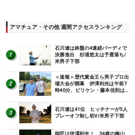
アマチュア・その他 週間アクセスランキング
石川遼は終盤の4連続バーディで
1
決勝進出 杉浦悠太は予選落ち/
米男子下部
＜速報＞歴代賞金王ら男子プロ出
2
場大会が開幕 伊澤利光は午前7
時40分、ビリケン・藤本佳則は
午前9時30分にティオフ【MAIN
STAGE JOYX OPEN】
石川遼は41位 ヒッチナーが5人
3
プレーオフ制し初V/米男子下部
師匠は伊澤利光！ 34歳の梅山