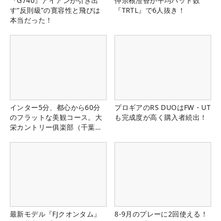
『G740』アイアンが引き出
仲宗根澄香が平均パット数
す“反則級”の寛容性と飛びは
『TRTL』で6人抜き！
本当だった！
インター5分、都心から60分
プロギアのRS DUOはFW・UT
のフラットな美観コース。大
も完成度が高く購入者続出！
栄カントリー俱楽部（千葉
県）
最新モデル『FJクオンタム』
8-9月のプレーに2回使える！