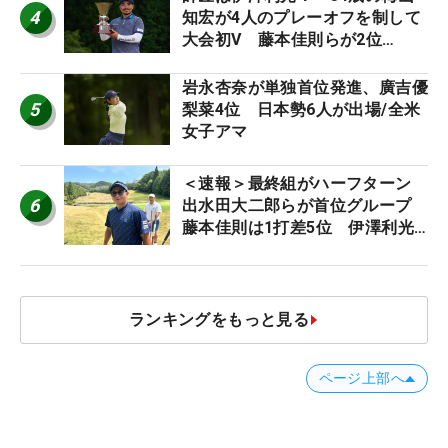
4
知宏が4人のプレーオフを制して
大会初V 藤本佳則らが2位
【MAIN STAGE JOYX OPEN】
岩永杏奈が単独首位発進、廣吉優
5
梨菜4位 日本勢6人が出場/全米
女子アマ
＜速報＞最終組がハーフターン
6
出水田大二郎らが首位グループ
藤本佳則は1打差5位 伊澤利光
は52位タイ【MAIN STAGE
JOYX OPEN】
ランキングをもっと見る
ページ上部へ