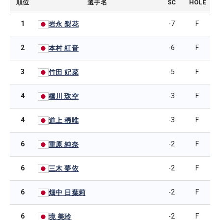
順位
選手名
SC
HOLE
1
-7
F
岩永 梨花
2
-6
F
本村 紅音
3
-5
F
竹田 妃菜
4
-3
F
橋川 珠空
4
-3
F
道上 稀唯
6
-2
F
重原 純奈
6
-2
F
三木 夢依
6
-2
F
畑中 日葉莉
6
-2
F
境 美玲