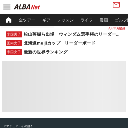
全ツアー
ギア
レッスン
ライフ
漫画
ゴルフ
メルマガ登録
松山英樹ら出場 ウィンダム選手権のリーダーボード
米国男子
北海道meijiカップ リーダーボード
国内女子
最新の世界ランキング
米国女子
アマチュア・その他