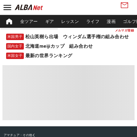
全ツアー
ギア
レッスン
ライフ
漫画
ゴルフ
メルマガ登録
松山英樹ら出場 ウィンダム選手権の組み合わせ
米国男子
北海道meijiカップ 組み合わせ
国内女子
最新の世界ランキング
米国女子
アマチュア・その他