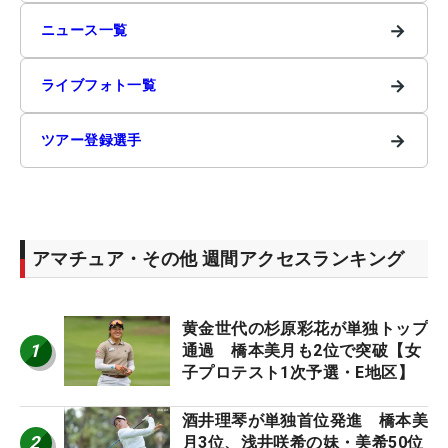
→
ニュース一覧
→
ライブフォト一覧
→
ツアー登録選手
アマチュア・その他 週間アクセスランキング
黄金世代の杉原彩花が単独トップ
1
通過 橋本美月も2位で突破【女
子プロテスト1次予選・E地区】
酒井理琴が単独首位発進 橋本美
2
月3位、浅井咲希の妹・美希50位