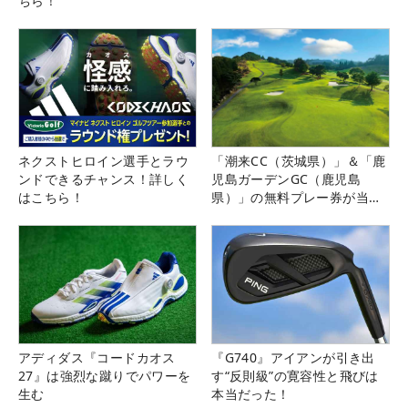
ちら！
ネクストヒロイン選手とラウ
「潮来CC（茨城県）」＆「鹿
ンドできるチャンス！詳しく
児島ガーデンGC（鹿児島
はこちら！
県）」の無料プレー券が当た
る！！
アディダス『コードカオス
『G740』アイアンが引き出
27』は強烈な蹴りでパワーを
す“反則級”の寛容性と飛びは
生む
本当だった！