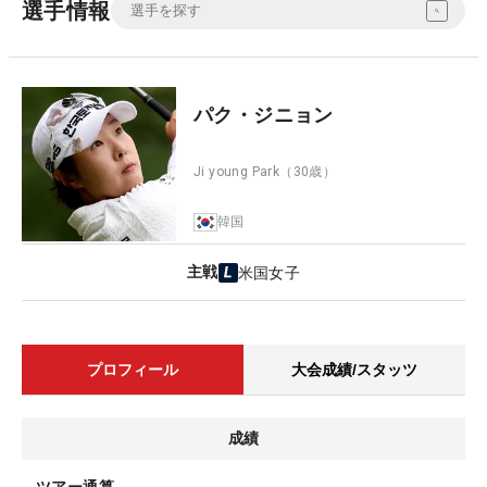
選手情報
パク・ジニョン
Ji young Park
（30歳）
韓国
主戦
米国女子
プロフィール
大会成績/スタッツ
成績