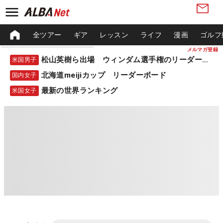
全ツアー
ギア
レッスン
ライフ
漫画
ゴルフ
メルマガ登録
松山英樹ら出場 ウィンダム選手権のリーダーボード
米国男子
北海道meijiカップ リーダーボード
国内女子
最新の世界ランキング
米国女子