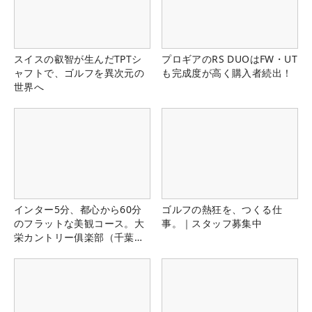
スイスの叡智が生んだTPTシ
プロギアのRS DUOはFW・UT
ャフトで、ゴルフを異次元の
も完成度が高く購入者続出！
世界へ
インター5分、都心から60分
ゴルフの熱狂を、つくる仕
のフラットな美観コース。大
事。｜スタッフ募集中
栄カントリー俱楽部（千葉
県）