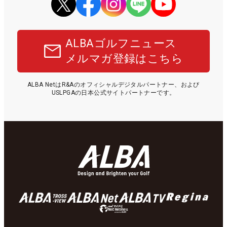
ALBAゴルフニュース
メルマガ登録はこちら
ALBA NetはR&Aのオフィシャルデジタルパートナー、および
USLPGAの日本公式サイトパートナーです。