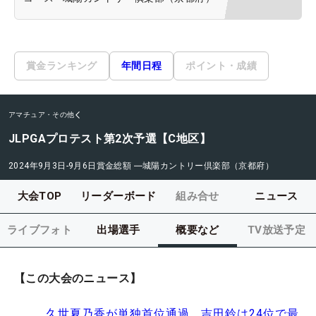
賞金ランキング
年間日程
ポイント・成績
アマチュア・その他
JLPGAプロテスト第2次予選【C地区】
2024年9月3日-9月6日
賞金総額
―
城陽カントリー倶楽部（京都府）
大会TOP
リーダーボード
組み合せ
ニュース
ライブフォト
出場選手
概要など
TV放送予定
【この大会のニュース】
久世夏乃香が単独首位通過 吉田鈴は24位で最