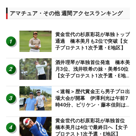
アマチュア・その他 週間アクセスランキング
黄金世代の杉原彩花が単独トップ
1
通過 橋本美月も2位で突破【女
子プロテスト1次予選・E地区】
酒井理琴が単独首位発進 橋本美
2
月3位、浅井咲希の妹・美希50位
【女子プロテスト1次予選・E地
区】
＜速報＞歴代賞金王ら男子プロ出
3
場大会が開幕 伊澤利光は午前7
時40分、ビリケン・藤本佳則は
午前9時30分にティオフ【MAIN
STAGE JOYX OPEN】
黄金世代の杉原彩花が単独首位
4
橋本美月は4位で最終日へ【女子
プロテスト1次予選・E地区】