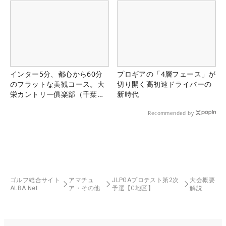
インター5分、都心から60分
プロギアの「4層フェース」が
のフラットな美観コース。大
切り開く高初速ドライバーの
栄カントリー俱楽部（千葉
新時代
県）
Recommended by
ゴルフ総合サイト
アマチュ
JLPGAプロテスト第2次
大会概要
ALBA Net
ア・その他
予選【C地区】
解説