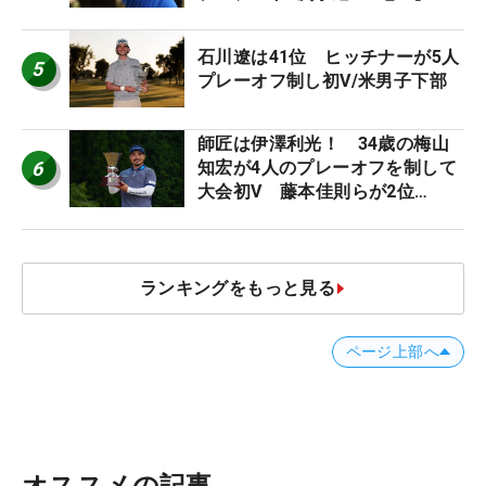
石川遼は41位 ヒッチナーが5人
5
プレーオフ制し初V/米男子下部
師匠は伊澤利光！ 34歳の梅山
6
知宏が4人のプレーオフを制して
大会初V 藤本佳則らが2位
【MAIN STAGE JOYX OPEN】
ランキングをもっと見る
ページ上部へ
オススメの記事