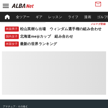
全ツアー
ギア
レッスン
ライフ
漫画
ゴルフ
メルマガ登録
松山英樹ら出場 ウィンダム選手権の組み合わせ
米国男子
北海道meijiカップ 組み合わせ
国内女子
最新の世界ランキング
米国女子
アマチュア・その他