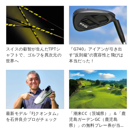
スイスの叡智が生んだTPTシ
『G740』アイアンが引き出
ャフトで、ゴルフを異次元の
す“反則級”の寛容性と飛びは
世界へ
本当だった！
最新モデル『FJクオンタム』
「潮来CC（茨城県）」＆「鹿
を石井良介プロがチェック
児島ガーデンGC（鹿児島
県）」の無料プレー券が当た
る！！