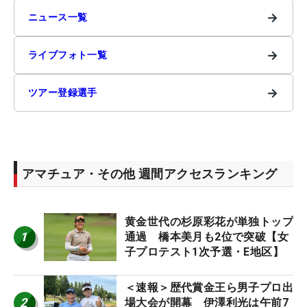
→
ニュース一覧
→
ライブフォト一覧
→
ツアー登録選手
アマチュア・その他 週間アクセスランキング
黄金世代の杉原彩花が単独トップ
1
通過 橋本美月も2位で突破【女
子プロテスト1次予選・E地区】
＜速報＞歴代賞金王ら男子プロ出
2
場大会が開幕 伊澤利光は午前7