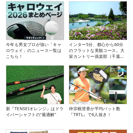
今年も男女プロが強い「キャ
インター5分、都心から60分
ロウェイ」のニュース一覧は
のフラットな美観コース。大
こちら！
栄カントリー俱楽部（千葉
県）
新『TENSEIオレンジ』はドラ
仲宗根澄香が平均パット数
イバーシャフトの“最適解”
『TRTL』で6人抜き！