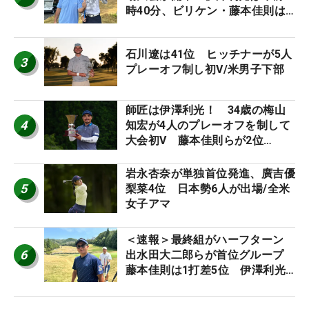
時40分、ビリケン・藤本佳則は
午前9時30分にティオフ【MAIN
STAGE JOYX OPEN】
石川遼は41位 ヒッチナーが5人
3
プレーオフ制し初V/米男子下部
師匠は伊澤利光！ 34歳の梅山
4
知宏が4人のプレーオフを制して
大会初V 藤本佳則らが2位
【MAIN STAGE JOYX OPEN】
岩永杏奈が単独首位発進、廣吉優
5
梨菜4位 日本勢6人が出場/全米
女子アマ
＜速報＞最終組がハーフターン
6
出水田大二郎らが首位グループ
藤本佳則は1打差5位 伊澤利光
は52位タイ【MAIN STAGE
JOYX OPEN】