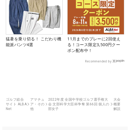
猛暑を乗り切る！ こだわり機
11月までのプレーに2回使え
能派パンツ4選
る！コース限定3,500円クー
ポン配布中！
Recommended by
ゴルフ総合
アマチュ
2022年度 全国中学校ゴルフ選手権大
大会
サイト ALBA
ア・その
会 文部科学大臣杯争奪 第66回 個人の
概要
Net
他
部女子
解説