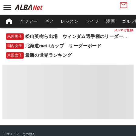
全ツアー
ギア
レッスン
ライフ
漫画
ゴルフ
メルマガ登録
松山英樹ら出場 ウィンダム選手権のリーダーボード
米国男子
北海道meijiカップ リーダーボード
国内女子
最新の世界ランキング
米国女子
アマチュア・その他