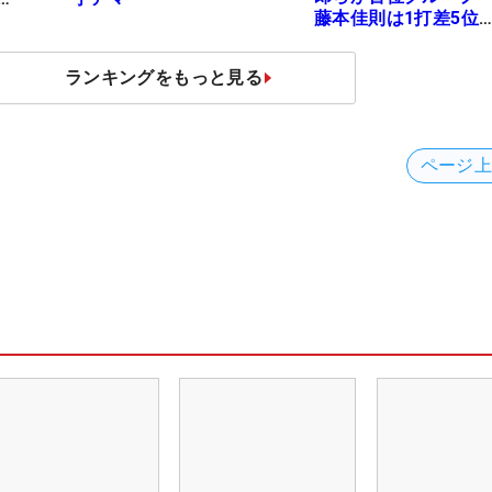
藤本佳則は1打差5
X
伊澤利光は52位タイ
【MAIN STAGE JOY
ランキングをもっと見る
OPEN】
ページ