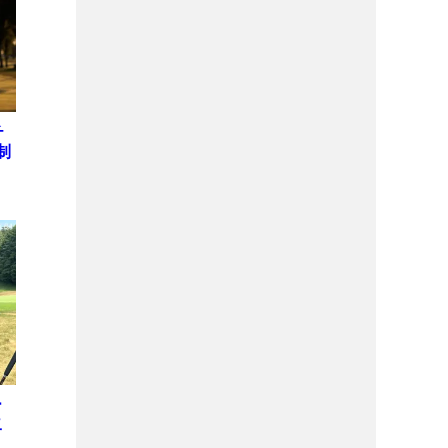
チ
制
ー
二
プ