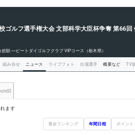
学校ゴルフ選手権大会 文部科学大臣杯争奪 第66回 
金総額
―
ピートダイゴルフクラブ VIPコース（栃木県）
組み合せ
ニュース
ライブフォト
出場選手
概要など
TV
und2
されます
賞金ランキング
年間日程
ポイント