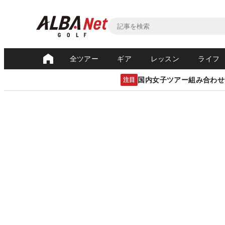
全ツアー
ギア
レッスン
ライフ
国内女子ツアー組み合わせ
注目