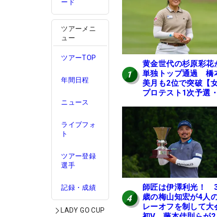
ード
ツアーメニ
ュー
ツアーTOP
黄金世代の杉原彩花
単独トップ通過 橋
1
年間日程
美月も2位で突破【
プロテスト1次予選・
地区】
ニュース
ライブフォ
ト
ツアー登録
選手
師匠は伊澤利光！ 3
記録・成績
歳の梅山知宏が4人
4
レーオフを制して大
LADY GO CUP
初V 藤本佳則らが2