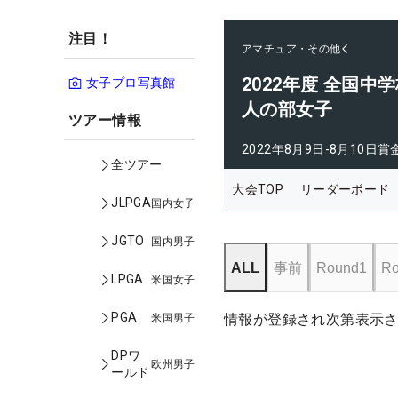
注目！
アマチュア・その他
2022年度 全国中
女子プロ写真館
人の部女子
ツアー情報
2022年8月9日-8月10日
賞
全ツアー
大会TOP
リーダーボード
JLPGA
国内女子
JGTO
国内男子
ALL
事前
Round1
Ro
LPGA
米国女子
PGA
情報が登録され次第表示
米国男子
DPワ
欧州男子
ールド