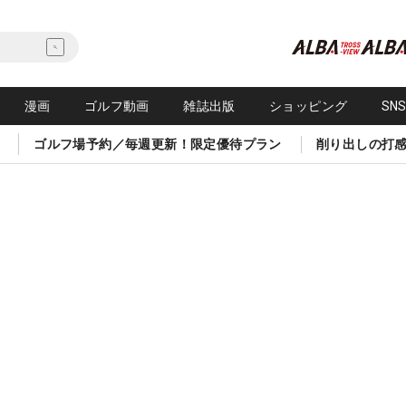
漫画
ゴルフ動画
雑誌出版
ショッピング
SN
ゴルフ場予約／毎週更新！限定優待プラン
削り出しの打