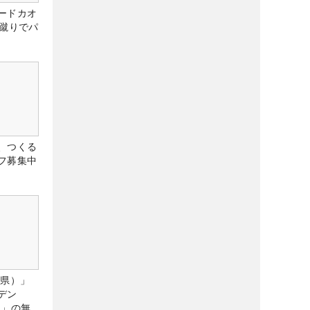
ードカオ
な蹴りでパ
、つくる
フ募集中
城県）」
デン
）」の無