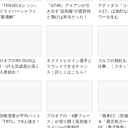
『TENSEIオレンジ』
『G740』アイアンが引
アディダス『コ
ドライバーシャフト
き出す“反則級”の寛容性
ス27』は強烈
“最適解”
と飛びは本当だった！
ワーを生む
ロギアのRS DUOは
ネクストヒロイン選手と
ゴルフの熱狂を
W・UTも完成度が高く
ラウンドできるチャン
仕事。｜スタッ
入者続出！
ス！詳しくはこちら！
宗根澄香が平均パット
プロギアの「4層フェー
「潮来CC（茨
『TRTL』で6人抜き！
ス」が切り開く高初速ド
＆「鹿児島ガー
ライバーの新時代
GC（鹿児島県