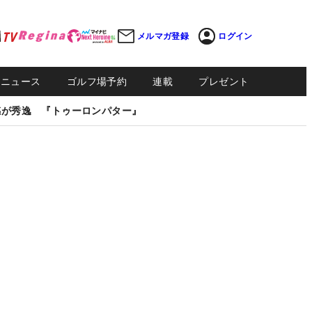
メルマガ登録
ログイン
Sニュース
ゴルフ場予約
連載
プレゼント
感が秀逸 『トゥーロンパター』