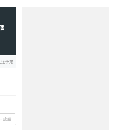
個
放送予定
・成績