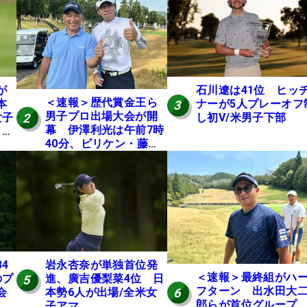
が
石川遼は41位 ヒッ
＜速報＞歴代賞金王ら
本
ナーが5人プレーオフ
3
男子プロ出場大会が開
2
女子
し初V/米男子下部
幕 伊澤利光は午前7時
E
40分、ビリケン・藤本
佳則は午前9時30分にテ
ィオフ【MAIN STAGE
JOYX OPEN】
岩永杏奈が単独首位発
4
＜速報＞最終組がハ
進、廣吉優梨菜4位 日
のプ
5
フターン 出水田大
6
本勢6人が出場/全米女
会
郎らが首位グルー
子アマ
位