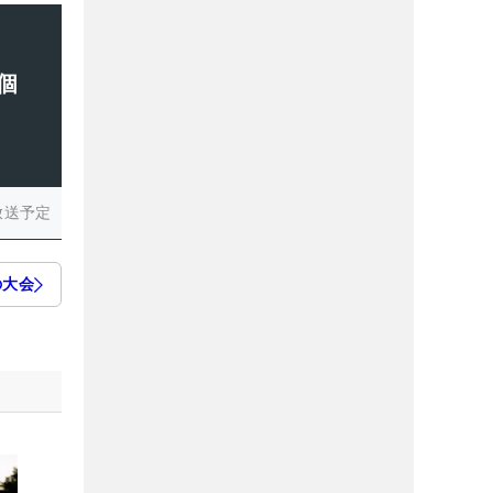
個
放送予定
の大会