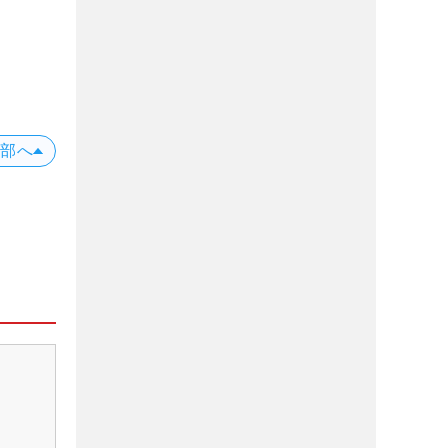
位
X
上部へ