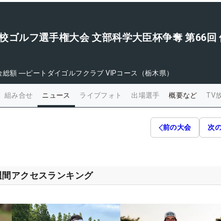
学校ゴルフ選手権大会 文部科学大臣杯争奪 第66回 
金総額
―
ピートダイゴルフクラブ VIPコース（栃木県）
組み合せ
ニュース
ライブフォト
出場選手
概要など
TV
前の大会
次
週間アクセスランキング