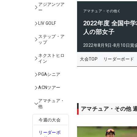
アジアンツア
ー
アマチュア・その他
2022年度 全国中
LIV GOLF
人の部女子
ステップ・ア
ップ
2022年8月9日-8月10日
賞
ネクストヒロ
大会TOP
リーダーボード
イン
PGAシニア
ACNツアー
アマチュア・
他
アマチュア・その他 
今週の大会
リーダーボ