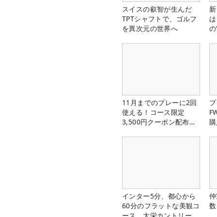
スイスの叡智が生んだ
新
TPTシャフトで、ゴルフ
は
を異次元の世界へ
の
11月までのプレーに2回
プ
使える！コース限定
F
3,500円クーポン配布
購
中！
インター5分、都心から
仲
60分のフラットな美観コ
数
ース。大栄カントリー俱