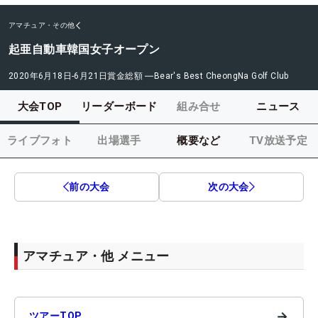
アマチュア・その他
起亜自動車韓国女子オープン
2020年6月18日-6月21日
賞金総額
―
Bear's Best CheongNa Golf Club
大会TOP
リーダーボード
組み合せ
ニュース
ライブフォト
出場選手
概要など
TV放送予定
前の大会
次の大会
アマチュア・他 メニュー
→
ツアーTOP