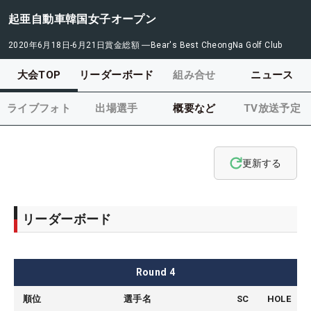
起亜自動車韓国女子オープン
2020年6月18日-6月21日
賞金総額
―
Bear's Best CheongNa Golf Club
大会TOP
リーダーボード
組み合せ
ニュース
ライブフォト
出場選手
概要など
TV放送予定
更新する
リーダーボード
Round
4
順位
選手名
SC
HOLE