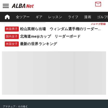
全ツアー
ギア
レッスン
ライフ
漫画
ゴルフ
メルマガ登録
松山英樹ら出場 ウィンダム選手権のリーダーボード
米国男子
北海道meijiカップ リーダーボード
国内女子
最新の世界ランキング
米国女子
アマチュア・その他