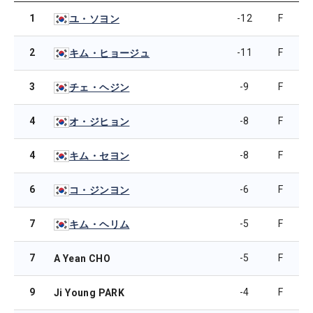
1
-12
F
ユ・ソヨン
2
-11
F
キム・ヒョージュ
3
-9
F
チェ・ヘジン
4
-8
F
オ・ジヒョン
4
-8
F
キム・セヨン
6
-6
F
コ・ジンヨン
7
-5
F
キム・ヘリム
7
-5
F
A Yean CHO
9
-4
F
Ji Young PARK