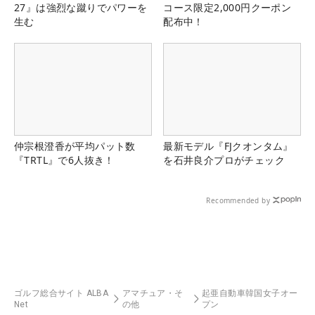
27』は強烈な蹴りでパワーを
コース限定2,000円クーポン
生む
配布中！
仲宗根澄香が平均パット数
最新モデル『FJクオンタム』
『TRTL』で6人抜き！
を石井良介プロがチェック
Recommended by
ゴルフ総合サイト ALBA
アマチュア・そ
起亜自動車韓国女子オー
Net
の他
プン