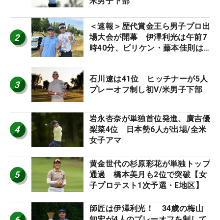
米男子下部
＜速報＞歴代賞金王ら男子プロ出
2
場大会が開幕 伊澤利光は午前7
時40分、ビリケン・藤本佳則は
午前9時30分にティオフ【MAIN
STAGE JOYX OPEN】
石川遼は41位 ヒッチナーが5人
3
プレーオフ制し初V/米男子下部
岩永杏奈が単独首位発進、廣吉優
4
梨菜4位 日本勢6人が出場/全米
女子アマ
黄金世代の杉原彩花が単独トップ
5
通過 橋本美月も2位で突破【女
子プロテスト1次予選・E地区】
師匠は伊澤利光！ 34歳の梅山
6
知宏が4人のプレーオフを制して