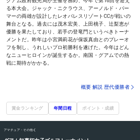
グアム政府観光局が主催を務め、今年で第16回を迎え
る本大会。ジャック・ニクラウス、アーノルド・パー
マーの両雄が設計したレオパレスリゾートCCが戦いの
舞台となる。過去には茂木宏美、上田桃子、辻梨恵が
優勝を果たしており、若手の登竜門というべきトーナ
メントだ。昨年は小宮満莉花が保坂真由とのプレーオ
フを制し、うれしいプロ初勝利を遂げた。今年はどん
なニューヒロインが誕生するか。南国・グアムでの熱
戦に期待がかかる。
概要 解説 歴代優勝者
賞金ランキング
年間日程
ポイント・成績
アマチュア・その他