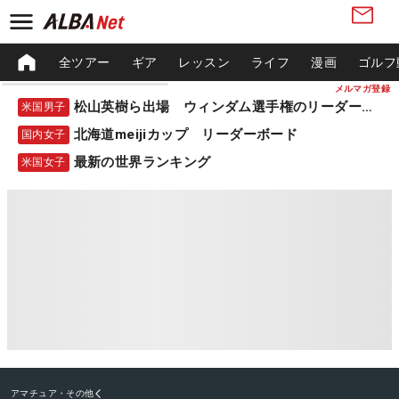
全ツアー
ギア
レッスン
ライフ
漫画
ゴルフ
メルマガ登録
松山英樹ら出場 ウィンダム選手権のリーダーボード
米国男子
北海道meijiカップ リーダーボード
国内女子
最新の世界ランキング
米国女子
アマチュア・その他