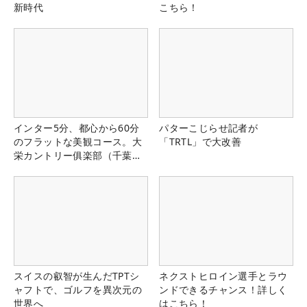
新時代
こちら！
インター5分、都心から60分
パターこじらせ記者が
のフラットな美観コース。大
「TRTL」で大改善
栄カントリー俱楽部（千葉
県）
スイスの叡智が生んだTPTシ
ネクストヒロイン選手とラウ
ャフトで、ゴルフを異次元の
ンドできるチャンス！詳しく
世界へ
はこちら！