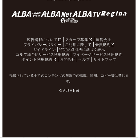
広告掲載について
スタッフ募集
運営会社
プライバシーポリシー
ご利用に際して
会員規約
ガイドライン
特定商取引法に基づく表示
ゴルフ場予約サービス利用規約
マイページサービス利用規約
ポイント利用規約
お問合せ
ヘルプ
サイトマップ
掲載されている全てのコンテンツの無断での転載、転用、コピー等は禁じま
す。
© ALBA Net