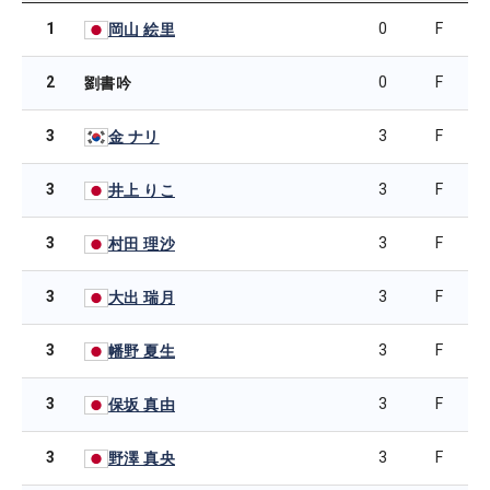
1
0
F
岡山 絵里
2
0
F
劉書吟
3
3
F
金 ナリ
3
3
F
井上 りこ
3
3
F
村田 理沙
3
3
F
大出 瑞月
3
3
F
幡野 夏生
3
3
F
保坂 真由
3
3
F
野澤 真央