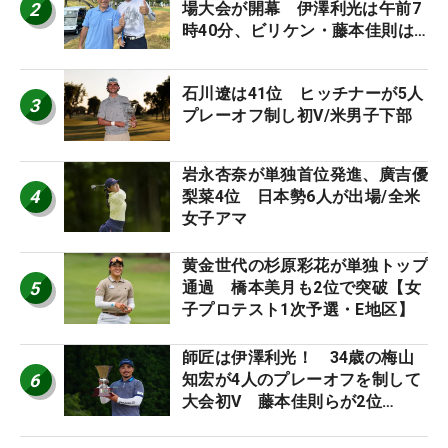
2
場大会が開幕 伊澤利光は午前7
時40分、ビリケン・藤本佳則は
午前9時30分にティオフ【MAIN
STAGE JOYX OPEN】
石川遼は41位 ヒッチナーが5人
3
プレーオフ制し初V/米男子下部
岩永杏奈が単独首位発進、廣吉優
4
梨菜4位 日本勢6人が出場/全米
女子アマ
黄金世代の杉原彩花が単独トップ
5
通過 橋本美月も2位で突破【女
子プロテスト1次予選・E地区】
師匠は伊澤利光！ 34歳の梅山
6
知宏が4人のプレーオフを制して
大会初V 藤本佳則らが2位
【MAIN STAGE JOYX OPEN】