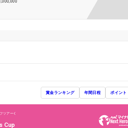
3,000,000
賞金ランキング
年間日程
ポイント
フツアー
es Cup