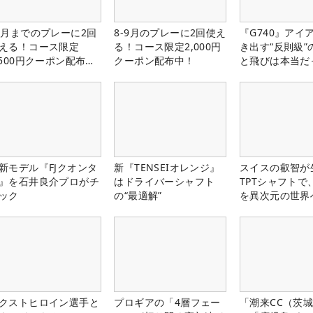
1月までのプレーに2回
8-9月のプレーに2回使え
『G740』アイ
える！コース限定
る！コース限定2,000円
き出す“反則級”
,500円クーポン配布
クーポン配布中！
と飛びは本当だ
！
新モデル『FJクオンタ
新『TENSEIオレンジ』
スイスの叡智が
』を石井良介プロがチ
はドライバーシャフト
TPTシャフトで
ック
の“最適解”
を異次元の世界
クストヒロイン選手と
プロギアの「4層フェー
「潮来CC（茨