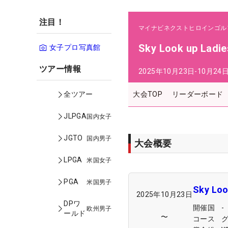
注目！
マイナビネクストヒロインゴル
Sky Look up Ladi
女子プロ写真館
ツアー情報
2025年10月23日-10月24
大会TOP
リーダーボード
全ツアー
JLPGA
国内女子
JGTO
国内男子
大会概要
LPGA
米国女子
PGA
米国男子
Sky Loo
2025年10月23日
DPワ
開催国
-
欧州男子
ールド
〜
コース