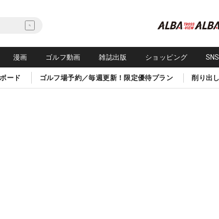
漫画
ゴルフ動画
雑誌出版
ショッピング
SN
ボード
ゴルフ場予約／毎週更新！限定優待プラン
削り出