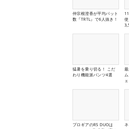
仲宗根澄香が平均パット
1
数『TRTL』で6人抜き！
使
3
中
猛暑を乗り切る！ こだ
最
わり機能派パンツ4選
ム
ェ
プロギアのRS DUOは
ネ