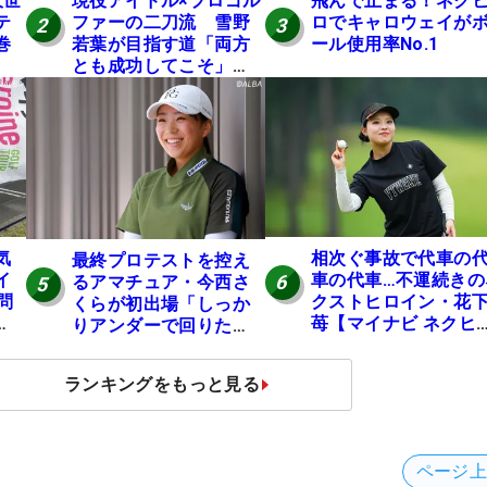
久世
現役アイドル×プロゴル
飛んで止まる！ネク
テ
ファーの二刀流 雪野
ロでキャロウェイが
2
3
巻
若葉が目指す道「両方
ール使用率No.1
】
とも成功してこそ」
【マイナビ ネクストヒ
ロインツアー】
気
相次ぐ事故で代車の
最終プロテストを控え
イ
車の代車…不運続きの
6
るアマチュア・今西さ
5
問
クストヒロイン・花
くらが初出場「しっか
苺【マイナビ ネクヒ
りアンダーで回りた
が
第6戦】
い」【マイナビ ネクス
ロ
トヒロインツアー】
ランキングをもっと見る
ページ