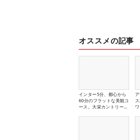
オススメの記事
インター5分、都心から
ア
60分のフラットな美観コ
ス
ース。大栄カントリー俱
ワ
楽部（千葉県）