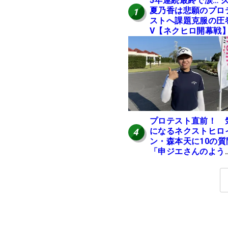
5年連続最終で涙… 
夏乃香は悲願のプロ
1
ストへ課題克服の圧
V【ネクヒロ開幕戦
プロテスト直前！ 
になるネクストヒロ
4
ン・森本天に10の質
「申ジエさんのよう
な、優しくて、人柄
よくて、そういうプ
になりたいです」