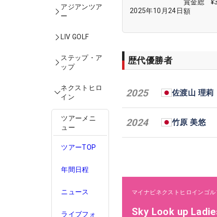
賞金総
¥
アジアンツア
2025年10月24日
額
ー
LIV GOLF
ステップ・ア
歴代優勝者
ップ
ネクストヒロ
2025
佐渡山 理莉
イン
ツアーメニ
2024
竹原 美悠
ュー
ツアーTOP
年間日程
ニュース
マイナビネクストヒロインゴル
Sky Look up Ladi
ライブフォ