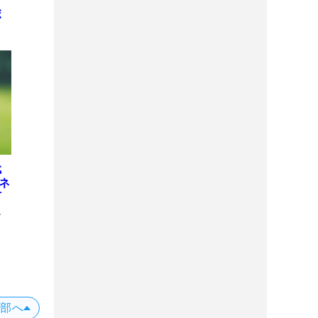
ヒ
ボ
代
ネ
下
ロ
上部へ