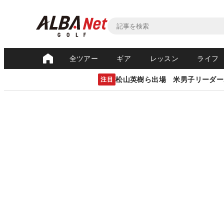
全ツアー
ギア
レッスン
ライフ
松山英樹ら出場 米男子リーダー
注目