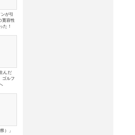
アンが引
の寛容性
った！
生んだ
、ゴルフ
へ
城県）」