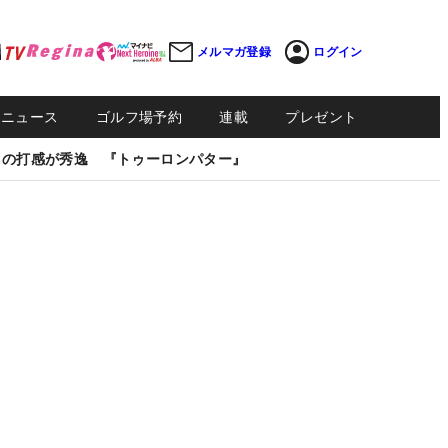
メルマガ登録
ログイン
Sニュース
ゴルフ場予約
連載
プレゼント
しの打感が秀逸 『トゥーロンパター』