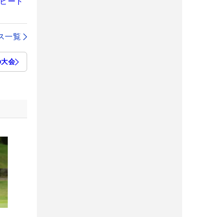
イビード
ス一覧
の大会