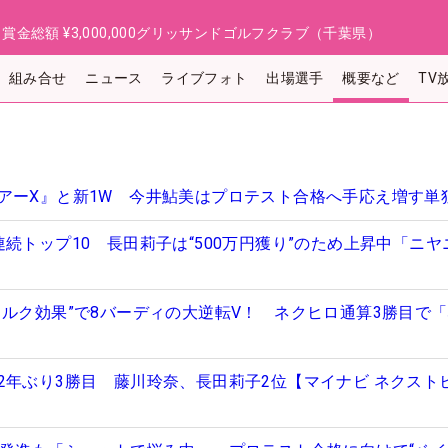
日
賞金総額
¥3,000,000
グリッサンドゴルフクラブ（千葉県）
組み合せ
ニュース
ライブフォト
出場選手
概要など
TV
アーX』と新1W 今井鮎美はプロテスト合格へ手応え増す単
続トップ10 長田莉子は“500万円獲り”のため上昇中「ニヤ
トルク効果”で8バーディの大逆転V！ ネクヒロ通算3勝目で
2年ぶり3勝目 藤川玲奈、長田莉子2位【マイナビ ネクスト