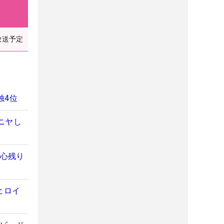
放送予定
独4位
ニヤし
「心残り
ヒロイ