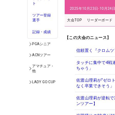
ト
2025年10月23日-10月24
ツアー登録
選手
大会TOP
リーダーボード
記録・成績
【この大会のニュース】
PGAシニア
信頼置く『クロムツ
ACNツアー
タッチに集中で4戦連
アマチュア・
ちゃう」
他
佐渡山理莉が“ゼロ
LADY GO CUP
なく卒業できそう」
佐渡山理莉が逆転で
ンツアー】