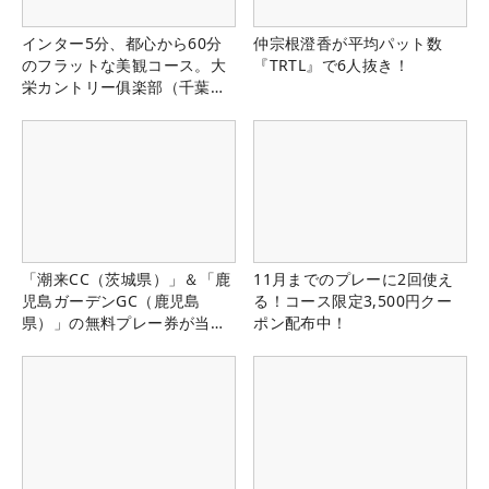
インター5分、都心から60分
仲宗根澄香が平均パット数
のフラットな美観コース。大
『TRTL』で6人抜き！
栄カントリー俱楽部（千葉
県）
「潮来CC（茨城県）」＆「鹿
11月までのプレーに2回使え
児島ガーデンGC（鹿児島
る！コース限定3,500円クー
県）」の無料プレー券が当た
ポン配布中！
る！！