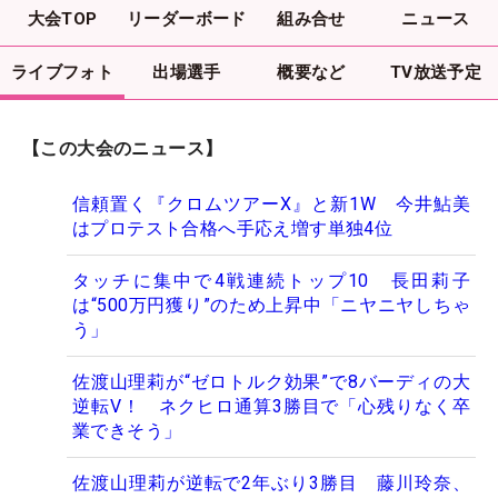
大会TOP
リーダーボード
組み合せ
ニュース
ライブフォト
出場選手
概要など
TV放送予定
【この大会のニュース】
信頼置く『クロムツアーX』と新1W 今井鮎美
はプロテスト合格へ手応え増す単独4位
タッチに集中で4戦連続トップ10 長田莉子
は“500万円獲り”のため上昇中「ニヤニヤしちゃ
う」
佐渡山理莉が“ゼロトルク効果”で8バーディの大
逆転V！ ネクヒロ通算3勝目で「心残りなく卒
業できそう」
佐渡山理莉が逆転で2年ぶり3勝目 藤川玲奈、