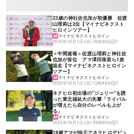
23歳の神社佐也加が初優勝 佐渡
山理莉は2位【マイナビネクスト
ヒロインツアー】
マイナビネクストヒロイン
1
2025年10月1日 (水) 16時30分
＜中間速報＞佐渡山理莉と神社佐
也加が首位 アマ澤田珠里ら1差
追走【マイナビネクストヒロイン
ツアー】
マイナビネクストヒロイン
1
2025年10月1日 (水) 12時44分
ネクヒロ初出場の“ジュリー”を誘
った東北福祉大の先輩「ライバル
が増えたら自分のレベルも上が
る」
マイナビネクストヒロイン
1
2025年10月1日 (水) 09時00分
18歳アマが地元でネクヒロデビュ