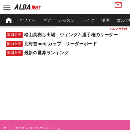
全ツアー
ギア
レッスン
ライフ
漫画
ゴルフ
メルマガ登録
松山英樹ら出場 ウィンダム選手権のリーダーボード
米国男子
北海道meijiカップ リーダーボード
国内女子
最新の世界ランキング
米国女子
マイナビネクストヒロインゴルフツアー