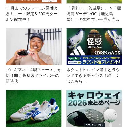
11月までのプレーに2回使え
「潮来CC（茨城県）」＆「鹿
る！コース限定3,500円クー
児島ガーデンGC（鹿児島
ポン配布中！
県）」の無料プレー券が当た
る！！
プロギアの「4層フェース」が
ネクストヒロイン選手とラウ
切り開く高初速ドライバーの
ンドできるチャンス！詳しく
新時代
はこちら！