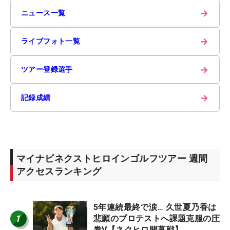
→
ニュース一覧
→
ライブフォト一覧
→
ツアー登録選手
→
記録成績
マイナビネクストヒロインゴルフツアー 週間
アクセスランキング
5年連続最終で涙… 久世夏乃香は
1
悲願のプロテストへ課題克服の圧
巻V【ネクヒロ開幕戦】