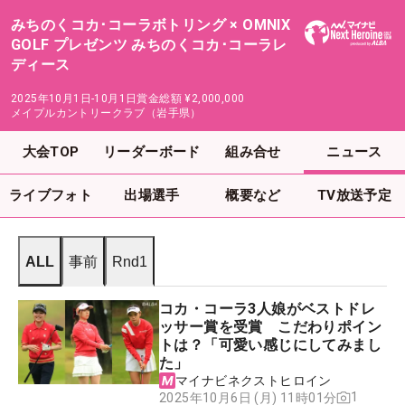
みちのくコカ･コーラボトリング × OMNIX
GOLF プレゼンツ みちのくコカ･コーラレ
ディース
2025年10月1日-10月1日
賞金総額
¥2,000,000
メイプルカントリークラブ（岩手県）
大会TOP
リーダーボード
組み合せ
ニュース
ライブフォト
出場選手
概要など
TV放送予定
ALL
事前
Rnd1
コカ・コーラ3人娘がベストドレ
ッサー賞を受賞 こだわりポイン
トは？「可愛い感じにしてみまし
た」
マイナビネクストヒロイン
1
2025年10月6日 (月) 11時01分