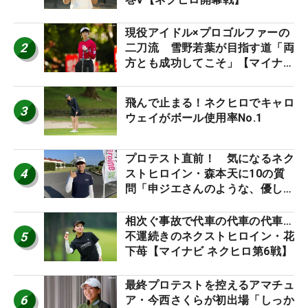
現役アイドル×プロゴルファーの
2
二刀流 雪野若葉が目指す道「両
方とも成功してこそ」【マイナビ
ネクストヒロインツアー】
飛んで止まる！ネクヒロでキャロ
3
ウェイがボール使用率No.1
プロテスト直前！ 気になるネク
4
ストヒロイン・森本天に10の質
問「申ジエさんのような、優しく
て、人柄がよくて、そういうプロ
になりたいです」
相次ぐ事故で代車の代車の代車…
5
不運続きのネクストヒロイン・花
下苺【マイナビ ネクヒロ第6戦】
最終プロテストを控えるアマチュ
6
ア・今西さくらが初出場「しっか