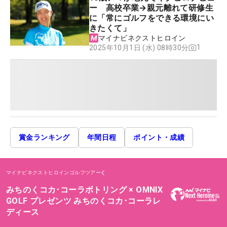
ー 高校卒業→親元離れて研修生
に「常にゴルフをできる環境にい
きたくて」
マイナビネクストヒロイン
1
2025年10月1日 (水) 08時30分
賞金ランキング
年間日程
ポイント・成績
マイナビネクストヒロインゴルフツアー
みちのくコカ･コーラボトリング × OMNIX
GOLF プレゼンツ みちのくコカ･コーラレ
ディース