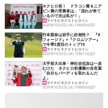
ネクヒロ初！ ドラコン賞＆ニア
ピン賞の受賞者は…「流れが来て
いるので次は私が！」
マイナビネクストヒロイン
1
2025年10月2日 (木) 15時00分
竹本梨奈は岩手に好相性？ 『X
フォージド』×『クロムツアー』
で今季2度目のトップ10
マイナビネクストヒロイン
1
2025年10月2日 (木) 12時11分
大手前大出身・神社佐也加は一皮
むけた ネクヒロ初優勝の合言葉
「自分もバーディを取れるんだ
よ」
マイナビネクストヒロイン
1
2025年10月2日 (木) 10時00分