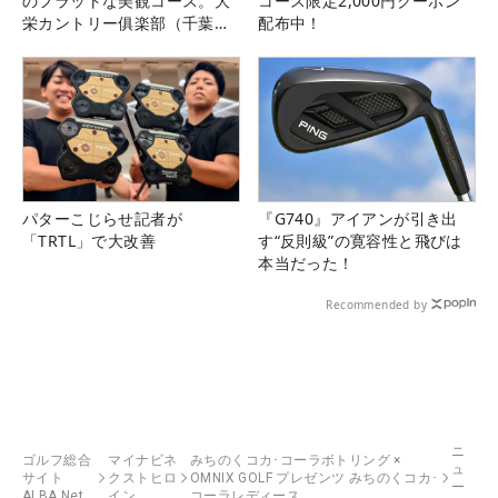
のフラットな美観コース。大
コース限定2,000円クーポン
栄カントリー俱楽部（千葉
配布中！
県）
パターこじらせ記者が
『G740』アイアンが引き出
「TRTL」で大改善
す“反則級”の寛容性と飛びは
本当だった！
Recommended by
ニ
ゴルフ総合
マイナビネ
みちのくコカ･コーラボトリング ×
ュ
サイト
クストヒロ
OMNIX GOLF プレゼンツ みちのくコカ･
ー
ALBA Net
イン
コーラレディース