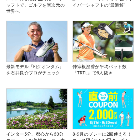
ャフトで、ゴルフを異次元の
イバーシャフトの“最適解”
世界へ
最新モデル『FJクオンタム』
仲宗根澄香が平均パット数
を石井良介プロがチェック
『TRTL』で6人抜き！
インター5分、都心から60分
8-9月のプレーに2回使える！