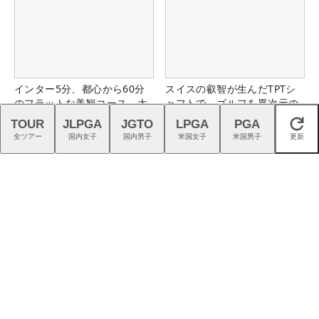
インター5分、都心から60分
スイスの叡智が生んだTPTシ
のフラットな美観コース。大
ャフトで、ゴルフを異次元の
栄カントリー俱楽部（千葉
世界へ
TOUR
JLPGA
JGTO
LPGA
PGA
閉じる
県）
全ツアー
国内女子
国内男子
米国女子
米国男子
更新
今年も男女プロが強い「キャ
プロギアの「4層フェース」が
ロウェイ」のニュース一覧は
切り開く高初速ドライバーの
こちら！
新時代