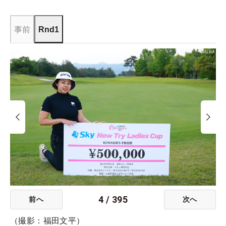
事前
Rnd1
4
/
395
前へ
次へ
（撮影：福田文平）