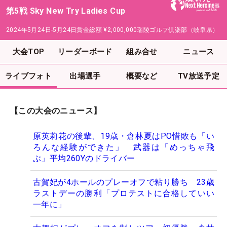
第5戦 Sky New Try Ladies Cup
2024年5月24日-5月24日
賞金総額
¥2,000,000
瑞陵ゴルフ倶楽部（岐阜県）
大会TOP
リーダーボード
組み合せ
ニュース
ライブフォト
出場選手
概要など
TV放送予定
【この大会のニュース】
原英莉花の後輩、19歳・倉林夏はPO惜敗も「い
ろんな経験ができた」 武器は「めっちゃ飛
ぶ」平均260Yのドライバー
古賀妃が4ホールのプレーオフで粘り勝ち 23歳
ラストデーの勝利「プロテストに合格していい
一年に」