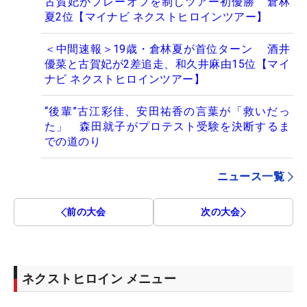
古賀妃がプレーオフを制しツアー初優勝 倉林
夏2位【マイナビ ネクストヒロインツアー】
＜中間速報＞19歳・倉林夏が首位ターン 酒井
優菜と古賀妃が2差追走、和久井麻由15位【マイ
ナビ ネクストヒロインツアー】
“後輩”古江彩佳、安田祐香の言葉が「救いだっ
た」 森田就子がプロテスト受験を決断するま
での道のり
ニュース一覧
前の大会
次の大会
ネクストヒロイン メニュー