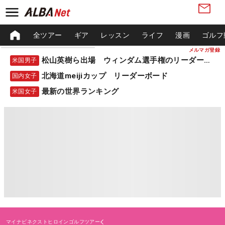
全ツアー
ギア
レッスン
ライフ
漫画
ゴルフ
メルマガ登録
松山英樹ら出場 ウィンダム選手権のリーダーボード
米国男子
北海道meijiカップ リーダーボード
国内女子
最新の世界ランキング
米国女子
マイナビネクストヒロインゴルフツアー