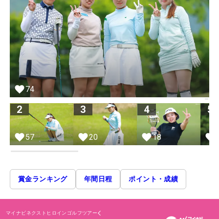
74
2
3
4
5
57
20
18
賞金ランキング
年間日程
ポイント・成績
マイナビネクストヒロインゴルフツアー