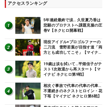
アクセスランキング
5年連続最終で涙… 久世夏乃香は
1
悲願のプロテストへ課題克服の圧
巻V【ネクヒロ開幕戦】
現役アイドル×プロゴルファーの
2
二刀流 雪野若葉が目指す道「両
方とも成功してこそ」【マイナビ
ネクストヒロインツアー】
19歳は涙を拭いて…平畑佳子がテ
3
スト1次敗退から再スタート【マ
イナビ ネクヒロ第9戦】
相次ぐ事故で代車の代車の代車…
4
不運続きのネクストヒロイン・花
下苺【マイナビ ネクヒロ第6戦】