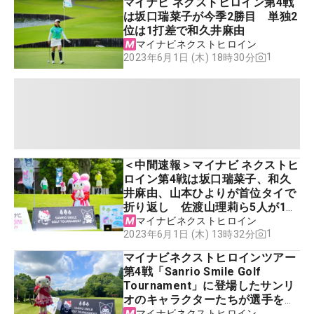
マイナビ ネクストヒロイン第4戦
は坂口瑞菜子が今季2勝目 単独2
位は1打差で和久井麻由
マイナビネクストヒロイン
1
2023年6月1日 (木) 18時30分
＜中間速報＞マイナビ ネクストヒ
ロイン第4戦は坂口瑞菜子、和久
井麻由、山本ひよりが首位タイで
折り返し 佐渡山理莉ら5人が1打
差追走
マイナビネクストヒロイン
1
2023年6月1日 (木) 13時32分
マイナビネクストヒロインツアー
第4戦「Sanrio Smile Golf
Tournament」に登場したサンリ
オのキャラクターたちが選手を見
守る姿を動画でお届け【動画】
マイナビネクストヒロイン