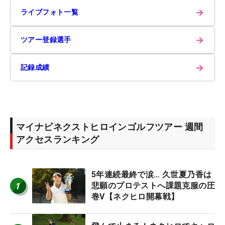
→
ライブフォト一覧
→
ツアー登録選手
→
記録成績
マイナビネクストヒロインゴルフツアー 週間
アクセスランキング
5年連続最終で涙… 久世夏乃香は
1
悲願のプロテストへ課題克服の圧
巻V【ネクヒロ開幕戦】