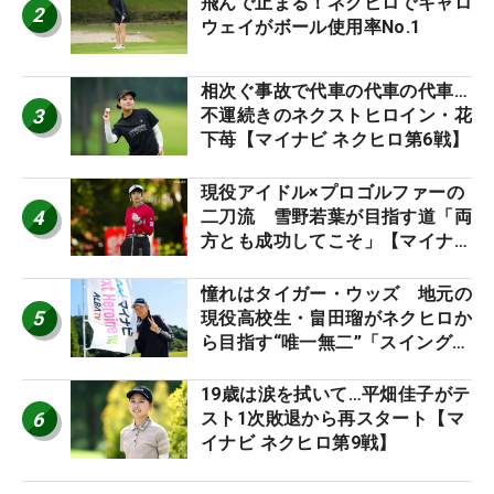
飛んで止まる！ネクヒロでキャロ
2
ウェイがボール使用率No.1
相次ぐ事故で代車の代車の代車…
3
不運続きのネクストヒロイン・花
下苺【マイナビ ネクヒロ第6戦】
現役アイドル×プロゴルファーの
4
二刀流 雪野若葉が目指す道「両
方とも成功してこそ」【マイナビ
ネクストヒロインツアー】
憧れはタイガー・ウッズ 地元の
5
現役高校生・畠田瑠がネクヒロか
ら目指す“唯一無二”「スイングは
誰にも負けない」
19歳は涙を拭いて…平畑佳子がテ
6
スト1次敗退から再スタート【マ
イナビ ネクヒロ第9戦】