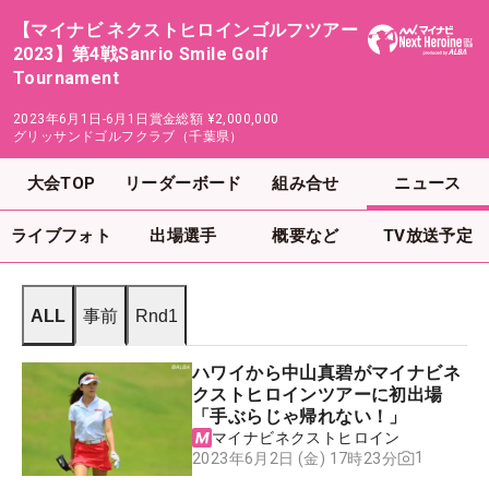
【マイナビ ネクストヒロインゴルフツアー
2023】第4戦Sanrio Smile Golf
Tournament
2023年6月1日-6月1日
賞金総額
¥2,000,000
グリッサンドゴルフクラブ（千葉県）
大会TOP
リーダーボード
組み合せ
ニュース
ライブフォト
出場選手
概要など
TV放送予定
ALL
事前
Rnd1
ハワイから中山真碧がマイナビネ
クストヒロインツアーに初出場
「手ぶらじゃ帰れない！」
マイナビネクストヒロイン
1
2023年6月2日 (金) 17時23分