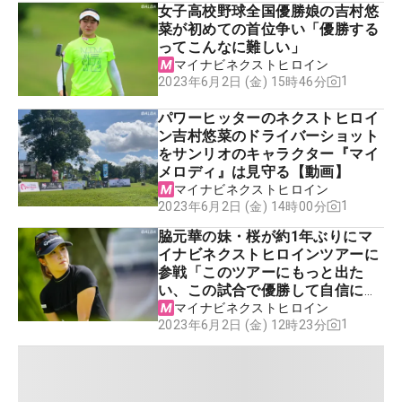
女子高校野球全国優勝娘の吉村悠
菜が初めての首位争い「優勝する
ってこんなに難しい」
マイナビネクストヒロイン
1
2023年6月2日 (金) 15時46分
パワーヒッターのネクストヒロイ
ン吉村悠菜のドライバーショット
をサンリオのキャラクター『マイ
メロディ』は見守る【動画】
マイナビネクストヒロイン
1
2023年6月2日 (金) 14時00分
脇元華の妹・桜が約1年ぶりにマ
イナビネクストヒロインツアーに
参戦「このツアーにもっと出た
い、この試合で優勝して自信に繋
つなげたい」
マイナビネクストヒロイン
1
2023年6月2日 (金) 12時23分