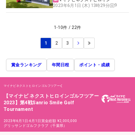
9
2023年6月1日 (木) 13時29分
1
-
10
件
/
22
件
1
2
3
賞金ランキング
年間日程
ポイント・成績
マイナビネクストヒロインゴルフツアー
【マイナビ ネクストヒロインゴルフツアー
2023】第4戦Sanrio Smile Golf
Tournament
2023年6月1日-6月1日
賞金総額
¥2,000,000
グリッサンドゴルフクラブ（千葉県）