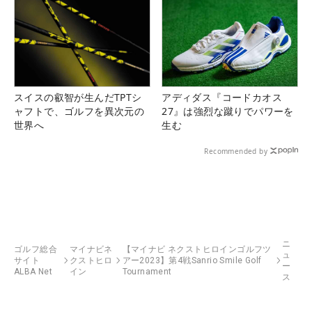
スイスの叡智が生んだTPTシ
アディダス『コードカオス
ャフトで、ゴルフを異次元の
27』は強烈な蹴りでパワーを
世界へ
生む
Recommended by
ニ
ゴルフ総合
マイナビネ
【マイナビ ネクストヒロインゴルフツ
ュ
サイト
クストヒロ
アー2023】第4戦Sanrio Smile Golf
ー
ALBA Net
イン
Tournament
ス