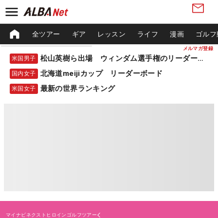
全ツアー
ギア
レッスン
ライフ
漫画
ゴルフ
メルマガ登録
松山英樹ら出場 ウィンダム選手権のリーダーボード
米国男子
北海道meijiカップ リーダーボード
国内女子
最新の世界ランキング
米国女子
マイナビネクストヒロインゴルフツアー