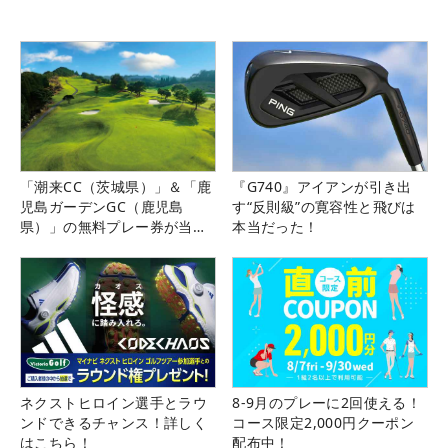
「潮来CC（茨城県）」＆「鹿
『G740』アイアンが引き出
児島ガーデンGC（鹿児島
す“反則級”の寛容性と飛びは
県）」の無料プレー券が当た
本当だった！
る！！
ネクストヒロイン選手とラウ
8-9月のプレーに2回使える！
ンドできるチャンス！詳しく
コース限定2,000円クーポン
はこちら！
配布中！