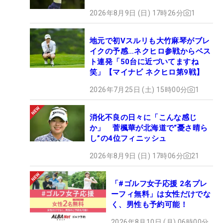
2026年8月9日 (日) 17時26分
1
地元で初Vスルリも大竹麻琴がブレ
イクの予感…ネクヒロ参戦からベス
ト連発「50台に近づいてますね
笑」【マイナビ ネクヒロ第9戦】
2026年7月25日 (土) 15時00分
1
消化不良の日々に「こんな感じ
か」 菅楓華が北海道で“憂さ晴ら
し”の4位フィニッシュ
2026年8月9日 (日) 17時06分
21
「#ゴルフ女子応援 2名プレ
ーフィ無料」は女性だけでな
く、男性も予約可能！
2026年8月10日 (月) 06時00分