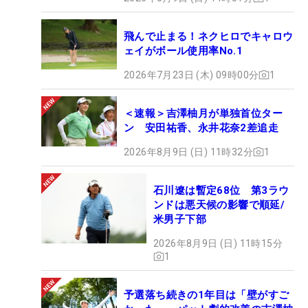
合数のなかで成績を残していけるように頑張りま
す」と、最後は力強い表情で話し表彰式へ向かっ
飛んで止まる！ネクヒロでキャロウ
た。（文・高木彩音）
ェイがボール使用率No.1
2026年7月23日 (木) 09時00分
1
＜速報＞吉澤柚月が単独首位ター
ン 安田祐香、永井花奈2差追走
2026年8月9日 (日) 11時32分
1
石川遼は暫定68位 第3ラウ
ンドは悪天候の影響で順延/
米男子下部
2026年8月9日 (日) 11時15分
1
予選落ち続きの1年目は「壁がすご