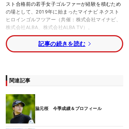
スト合格前の若手女子ゴルファーが経験を積むため
の場として、2019年に始まったマイナビ ネクスト
ヒロインゴルフツアー（共催：株式会社マイナビ、
株式会社ALBA、株式会社ALBA TV）。
記事の続きを読む
グリッサンドGC（千葉県）で行われた今季第4戦
「Sanrio Smile Golf Tournament」に、同ツアーへ
約1年ぶりに出場した脇元華の妹・桜の姿があっ
た。結果は、5オーバー「77」で31位タイ。桜の表
情は悔恨の色があらわれていた。
関連記事
一昨年、腰を痛めてゴルフを一時休止していたが
「去年の冬ぐらいにやっと体がよくなって、ゴルフ
ができるようになりました。今は体もゴルフも調子
脇元桜 今季成績＆プロフィール
が上がってきているので、きょうのゴルフはとても
悔しいです。何度もチャンスはあった。パットが全