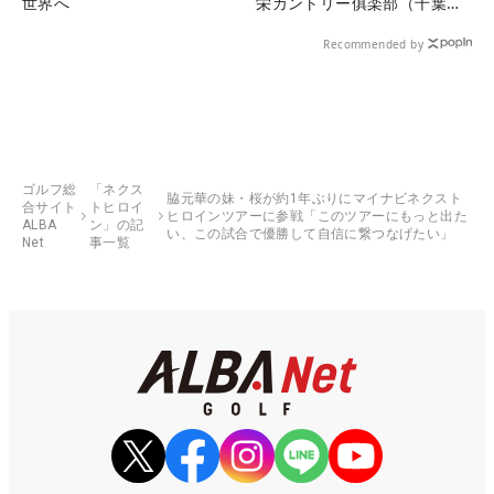
世界へ
栄カントリー俱楽部（千葉
県）
Recommended by
ゴルフ総
「ネクス
脇元華の妹・桜が約1年ぶりにマイナビネクスト
合サイト
トヒロイ
ヒロインツアーに参戦「このツアーにもっと出た
ALBA
ン」の記
い、この試合で優勝して自信に繋つなげたい」
Net
事一覧