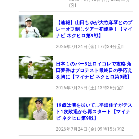
1
【速報】山田もゆが大竹麻琴とのプ
レーオフ制しツアー初優勝！【マイ
ナビ ネクヒロ第9戦】
2026年7月24日 (金) 17時34分
1
日本１のパー5はロイコレで攻略 角
田夢香はプロテスト最終日の手応え
を胸に【マイナビ ネクヒロ第9戦】
2026年7月25日 (土) 13時36分
1
19歳は涙を拭いて…平畑佳子がテス
ト1次敗退から再スタート【マイナ
ビ ネクヒロ第9戦】
2026年7月24日 (金) 09時15分
2