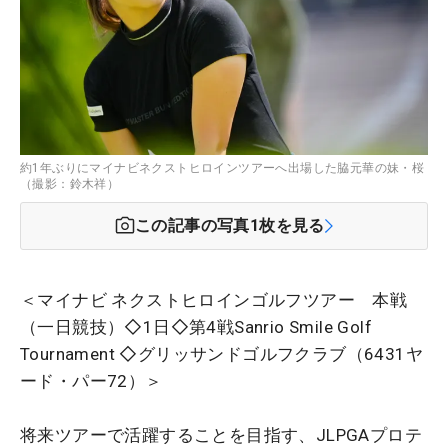
約1年ぶりにマイナビネクストヒロインツアーへ出場した脇元華の妹・桜
（撮影：鈴木祥）
この記事の写真
1
枚を見る
＜マイナビ ネクストヒロインゴルフツアー 本戦
（一日競技）◇1日◇第4戦Sanrio Smile Golf
Tournament ◇グリッサンドゴルフクラブ（6431ヤ
ード・パー72）＞
将来ツアーで活躍することを目指す、JLPGAプロテ