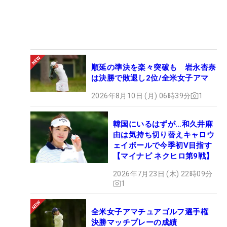
順延の準決を楽々突破も 岩永杏奈
は決勝で敗退し2位/全米女子アマ
2026年8月10日 (月) 06時39分
1
韓国にいるはずが…和久井麻
由は気持ち切り替えキャロウ
ェイボールで今季初V目指す
【マイナビ ネクヒロ第9戦】
2026年7月23日 (木) 22時09分
1
全米女子アマチュアゴルフ選手権
決勝マッチプレーの成績