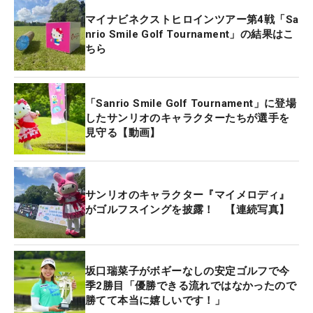
然決まらなくて、スコアを伸ばせなかったのがこれ
マイナビネクストヒロインツアー第4戦「Sa
からの課題です」と話す。
nrio Smile Golf Tournament」の結果はこ
ちら
桜は女子ツアーで姉・華のバッグを担ぎ、男子ツア
ーでも上井邦浩のキャディをつとめたりしている。
ツアーは刺激になることばかりのようで「先日、全
「Sanrio Smile Golf Tournament」に登場
米女子オープン予選会でお姉ちゃんのキャディをし
したサンリオのキャラクターたちが選手を
見守る【動画】
たんですが、本当にうまかったです。毎週ツアーに
出ていて体も疲れているはずなのに、まったく崩れ
ることのないゴルフをしていました。的確にピンを
狙っていって、パターを沈めて、8バーディも獲っ
サンリオのキャラクター『マイメロディ』
がゴルフスイングを披露！ 【連続写真】
ている姿を目の前で見れて、すごく勉強になりまし
た。“落とさないゴルフ”なんです」と話す。
だが「それを自分が実践するのはすごく難しく感じ
坂口瑞菜子がボギーなしの安定ゴルフで今
ていて、下手…うん、まだまだだなって。きょうの
季2勝目「優勝できる流れではなかったので
勝てて本当に嬉しいです！」
ゴルフで実感しました。ショットはよくなっていて