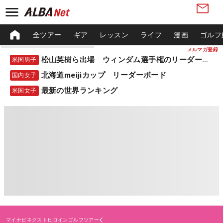
全ツアー
ギア
レッスン
ライフ
漫画
ゴルフ
メルマガ登録
松山英樹ら出場 ウィンダム選手権のリーダーボード
米国男子
北海道meijiカップ リーダーボード
国内女子
最新の世界ランキング
米国女子
マイナビネクストヒロインゴルフツアー