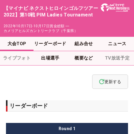
【マイナビ ネクストヒロインゴルフツアー
2022】第10戦 PIM Ladies Tournament
2022年10月17日-10月17日
賞金総額
―
カメリアヒルズカントリークラブ（千葉県）
大会TOP
リーダーボード
組み合せ
ニュース
ライブフォト
出場選手
概要など
TV放送予定
更新する
リーダーボード
Round
1