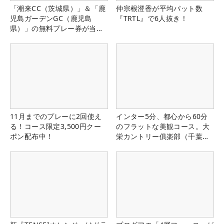
「潮来CC（茨城県）」＆「鹿
仲宗根澄香が平均パット数
児島ガーデンGC（鹿児島
『TRTL』で6人抜き！
県）」の無料プレー券が当た
る！！
11月までのプレーに2回使え
インター5分、都心から60分
る！コース限定3,500円クー
のフラットな美観コース。大
ポン配布中！
栄カントリー俱楽部（千葉
県）