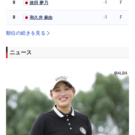
8
-1
F
政田 夢乃
8
-1
F
和久井 麻由
順位の続きを見る
ニュース