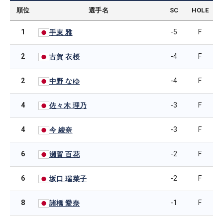
順位
選手名
SC
HOLE
1
-5
F
手束 雅
2
-4
F
古賀 衣桜
2
-4
F
中野 なゆ
4
-3
F
佐々木 理乃
4
-3
F
今 綾奈
6
-2
F
瀬賀 百花
6
-2
F
坂口 瑞菜子
8
-1
F
諸橋 愛奈