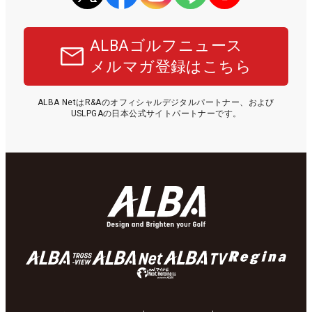
ALBAゴルフニュース
メルマガ登録はこちら
ALBA NetはR&Aのオフィシャルデジタルパートナー、および
USLPGAの日本公式サイトパートナーです。