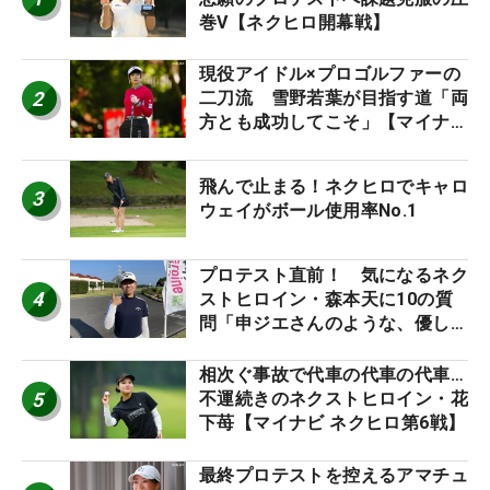
巻V【ネクヒロ開幕戦】
現役アイドル×プロゴルファーの
2
二刀流 雪野若葉が目指す道「両
方とも成功してこそ」【マイナビ
ネクストヒロインツアー】
飛んで止まる！ネクヒロでキャロ
3
ウェイがボール使用率No.1
プロテスト直前！ 気になるネク
4
ストヒロイン・森本天に10の質
問「申ジエさんのような、優しく
て、人柄がよくて、そういうプロ
になりたいです」
相次ぐ事故で代車の代車の代車…
5
不運続きのネクストヒロイン・花
下苺【マイナビ ネクヒロ第6戦】
最終プロテストを控えるアマチュ