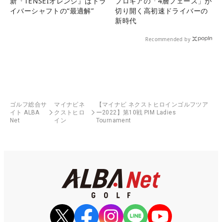
新『TENSEIオレンジ』はドラ
プロギアの「4層フェース」が
イバーシャフトの“最適解”
切り開く高初速ドライバーの
新時代
Recommended by
ゴルフ総合サ
マイナビネ
【マイナビ ネクストヒロインゴルフツア
イト ALBA
クストヒロ
ー2022】第10戦 PIM Ladies
Net
イン
Tournament