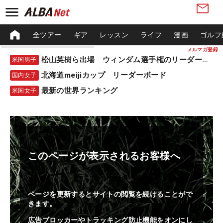
全ツアー
ギア
レッスン
ライフ
漫画
ゴルフ
メルマガ登録
松山英樹ら出場 ウィンダム選手権のリーダーボード
米国男子
北海道meijiカップ リーダーボード
国内女子
最新の世界ランキング
米国女子
このページが表示されるお客様へ
ページを更新するとサイトの閲覧を続けることがで
きます。
広告ブロッカーやトラッキング防止機能をオンにし