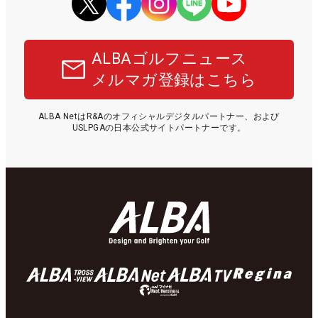
ALBAゴルフニュース
メルマガ登録はこちら
ALBA NetはR&Aのオフィシャルデジタルパートナー、および
USLPGAの日本公式サイトパートナーです。