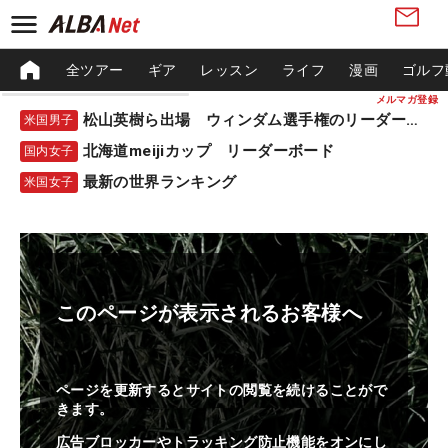
全ツアー
ギア
レッスン
ライフ
漫画
ゴルフ
メルマガ登録
松山英樹ら出場 ウィンダム選手権のリーダーボード
米国男子
北海道meijiカップ リーダーボード
国内女子
最新の世界ランキング
米国女子
このページが表示されるお客様へ
ページを更新するとサイトの閲覧を続けることがで
きます。
広告ブロッカーやトラッキング防止機能をオンにし