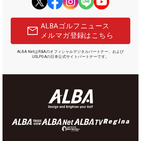
ALBAゴルフニュース
メルマガ登録はこちら
ALBA NetはR&Aのオフィシャルデジタルパートナー、および
USLPGAの日本公式サイトパートナーです。