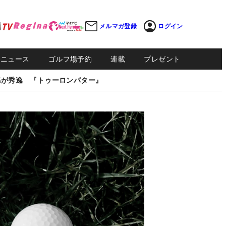
メルマガ登録
ログイン
Sニュース
ゴルフ場予約
連載
プレゼント
感が秀逸 『トゥーロンパター』