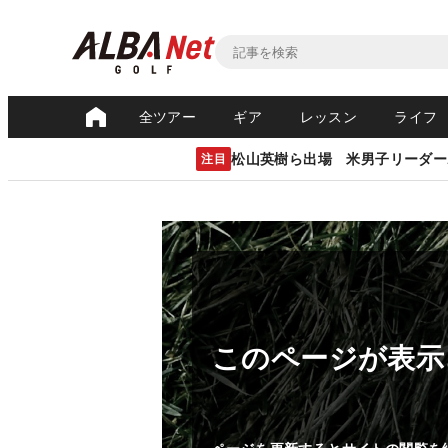
全ツアー
ギア
レッスン
ライフ
松山英樹ら出場 米男子リーダー
注目
このページが表示