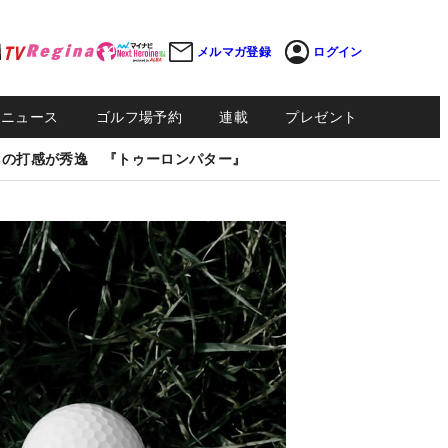
メルマガ登録
ログイン
Sニュース
ゴルフ場予約
連載
プレゼント
しの打感が秀逸 『トゥーロンパター』