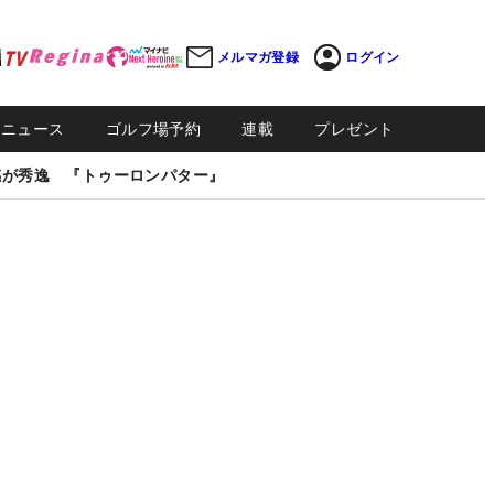
メルマガ登録
ログイン
Sニュース
ゴルフ場予約
連載
プレゼント
感が秀逸 『トゥーロンパター』