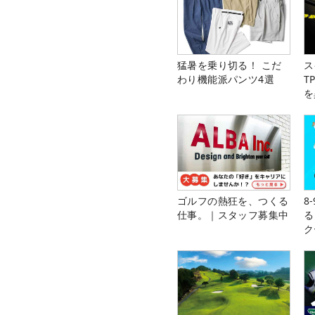
猛暑を乗り切る！ こだ
ス
わり機能派パンツ4選
T
を
ゴルフの熱狂を、つくる
8
仕事。｜スタッフ募集中
る
ク