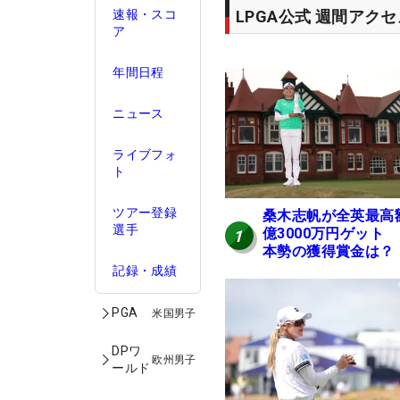
LPGA公式 週間アク
速報・スコ
ア
年間日程
ニュース
ライブフォ
ト
ツアー登録
桑木志帆が全英最高
選手
億3000万円ゲット
1
本勢の獲得賞金は？
記録・成績
PGA
米国男子
DPワ
欧州男子
ールド