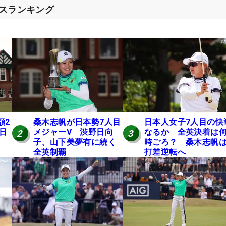
セスランキング
額2
桑木志帆が日本勢7人目
日本人女子7人目の快
 日
メジャーV 渋野日向
なるか 全英決着は
2
3
子、山下美夢有に続く
時ごろ？ 桑木志帆は
全英制覇
打差逆転へ