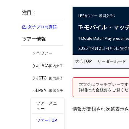
注目！
LPGAツアー
米国女子
T-モバイル・マッ
女子プロ写真館
ツアー情報
T-Mobile Match Play present
2025年4月2日-4月6日
賞金
全ツアー
大会TOP
リーダーボード
JLPGA
国内女子
JGTO
国内男子
本大会はマッチプレーです
詳細は大会概要をご覧くだ
LPGA
米国女子
ツアーメニ
情報が登録され次第表示
ュー
ツアーTOP