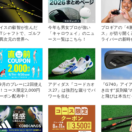
イスの叡智が生んだ
今年も男女プロが強い
プロギアの「4
PTシャフトで、ゴルフ
「キャロウェイ」のニュ
ス」が切り開く
異次元の世界へ
ース一覧はこちら！
ライバーの新時
-9月のプレーに2回使え
アディダス『コードカオ
『G740』アイ
！コース限定2,000円
ス27』は強烈な蹴りでパ
き出す“反則級”
ーポン配布中！
ワーを生む
と飛びは本当だ