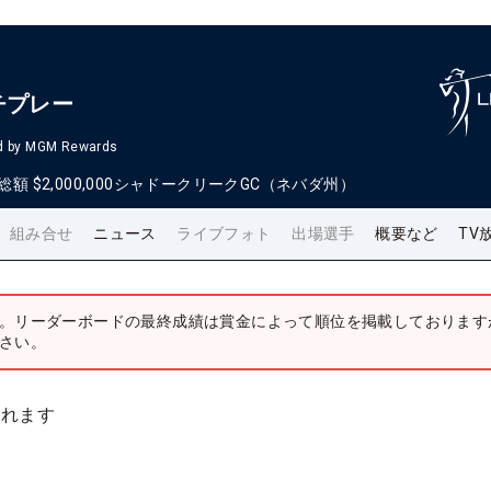
チプレー
ed by MGM Rewards
総額
$2,000,000
シャドークリークGC（ネバダ州）
組み合せ
ニュース
ライブフォト
出場選手
概要など
TV
。リーダーボードの最終成績は賞金によって順位を掲載しております
さい。
されます