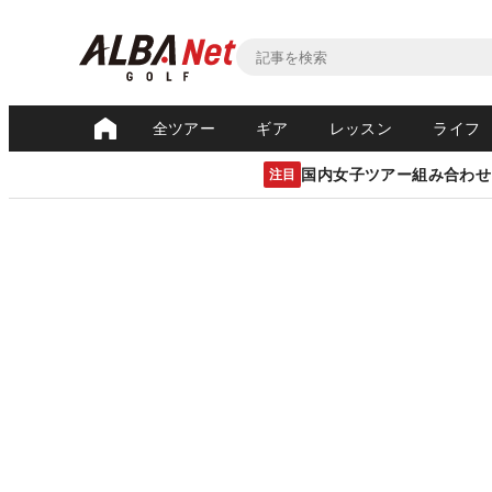
全ツアー
ギア
レッスン
ライフ
国内女子ツアー組み合わせ
注目