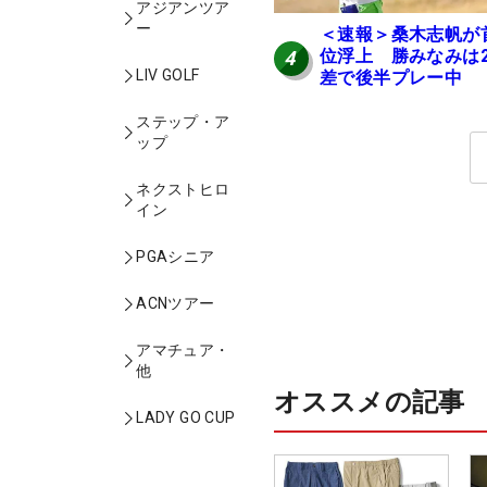
アジアンツア
ー
＜速報＞桑木志帆が
位浮上 勝みなみは
4
LIV GOLF
差で後半プレー中
ステップ・ア
ップ
ネクストヒロ
イン
PGAシニア
ACNツアー
アマチュア・
他
オススメの記事
LADY GO CUP