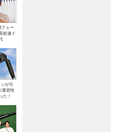
層フェー
高初速ド
代
アンが引
の寛容性
った！