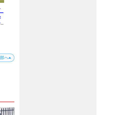
み
ー
が
一
上部へ