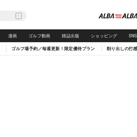
漫画
ゴルフ動画
雑誌出版
ショッピング
SN
ゴルフ場予約／毎週更新！限定優待プラン
削り出しの打