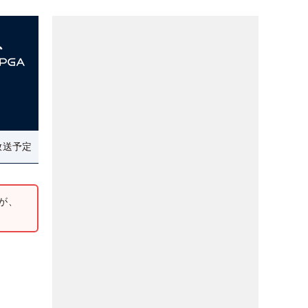
放送予定
が、