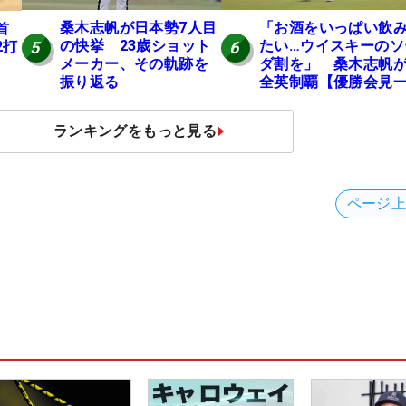
桑木志帆が日本勢7人目
「お酒をいっぱい飲
首
の快挙 23歳ショット
たい…ウイスキーのソ
2打
5
6
メーカー、その軌跡を
ダ割を」 桑木志帆
振り返る
全英制覇【優勝会見
問一答】
ランキングをもっと見る
ページ