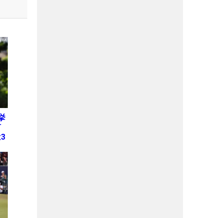
挙
何
3