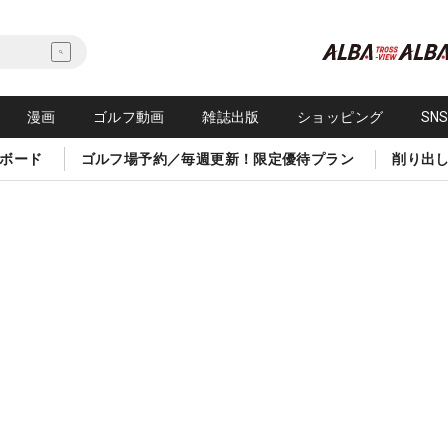
漫画
ゴルフ動画
雑誌出版
ショッピング
SN
ボード
ゴルフ場予約／毎週更新！限定優待プラン
削り出