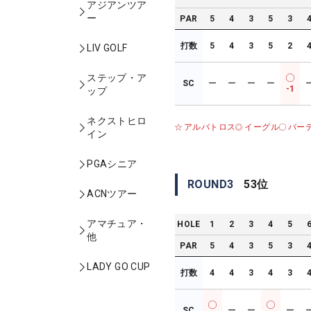
アジアンツア
ー
PAR
5
4
3
5
3
打数
5
4
3
5
2
LIV GOLF
ステップ・ア
SC
ー
ー
ー
ー
-1
ップ
ネクストヒロ
アルバトロス
イーグル
バー
イン
PGAシニア
ROUND
3
53
位
ACNツアー
アマチュア・
HOLE
1
2
3
4
5
他
PAR
5
4
3
5
3
LADY GO CUP
打数
4
4
3
4
3
SC
ー
ー
ー