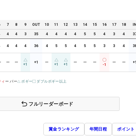
6
7
8
9
OUT
10
11
12
13
14
15
16
17
18
I
4
4
4
3
35
4
4
4
4
5
5
4
3
4
3
4
4
4
4
36
4
5
5
4
5
5
3
3
4
3
ー
ー
ー
+1
ー
ー
ー
ー
ー
ー
+
+1
+1
+1
-1
ティ
ー パー
ボギー
ダブルボギー以上
フルリーダーボード
賞金ランキング
年間日程
ポイント