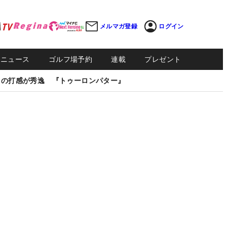
メルマガ登録
ログイン
Sニュース
ゴルフ場予約
連載
プレゼント
しの打感が秀逸 『トゥーロンパター』