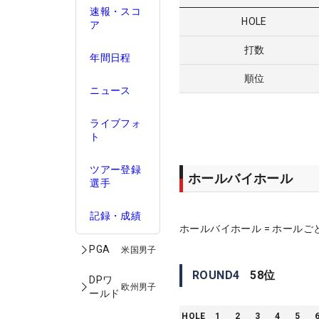
速報・スコ
HOLE
ア
打数
年間日程
順位
ニュース
ライブフォ
ト
ツアー登録
ホールバイホール
選手
記録・成績
ホールバイホール = ホールご
PGA
米国男子
ROUND
4
58
位
DPワ
欧州男子
ールド
HOLE
1
2
3
4
5