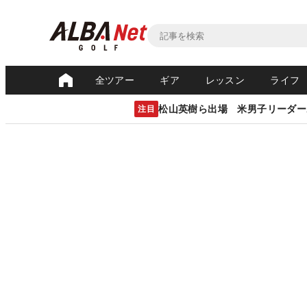
全ツアー
ギア
レッスン
ライフ
松山英樹ら出場 米男子リーダー
注目