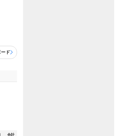
ボード
N
合計