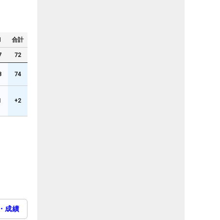
N
合計
7
72
8
74
1
+2
・成績