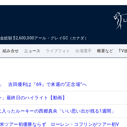
ン
金総額
$2,600,000
アール・グレイGC（カナダ）
組み合せ
ニュース
ライブフォト
出場選手
概要など
TV
」 吉田優利は『69』で来週の“正念場”へ
プン」最終日のハイライト【動画】
に入ったルーキーの西郷真央「いい思い出が残る1週間」
で米ツアー初優勝ならず ローレン・コフリンがツアー初V