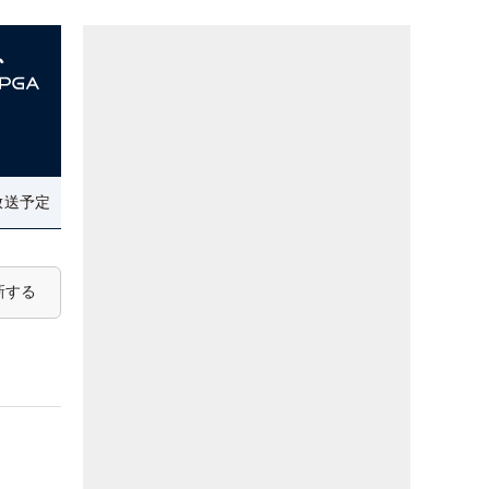
放送予定
新する