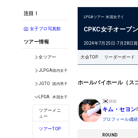
注目！
LPGAツアー
米国女子
CPKC女子オープ
女子プロ写真館
ツアー情報
2024年7月25日-7月28日
賞
大会TOP
リーダーボード
全ツアー
JLPGA
国内女子
ホールバイホール（ス
JGTO
国内男子
LPGA
米国女子
韓国
キム・セヨン
ツアーメニ
ュー
プロフィール
成績
ツアーTOP
ROUND