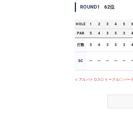
ROUND
1
62
位
HOLE
1
2
3
4
5
PAR
5
4
3
5
3
打数
5
4
3
5
3
SC
ー
ー
ー
ー
ー
アルバトロス
イーグル
バー