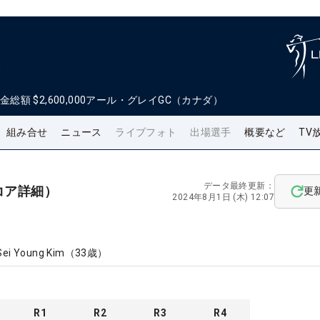
ン
金総額
$2,600,000
アール・グレイGC（カナダ）
組み合せ
ニュース
ライブフォト
出場選手
概要など
TV
データ最終更新：
コア詳細）
更
2024年8月1日 (木) 12:07
Sei Young Kim
（
33
歳）
R
1
R
2
R
3
R
4