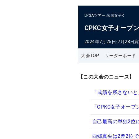
LPGAツアー
米国女子
CPKC女子オープ
2024年7月25日-7月28日
賞
大会TOP
リーダーボード
【この大会のニュース】
「成績を残さないと
「CPKC女子オー
自己最高の単独2位
西郷真央は2差2位