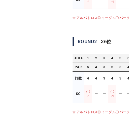
-1
-1
アルバトロス
イーグル
バー
ROUND
2
36
位
HOLE
1
2
3
4
5
PAR
5
4
3
5
3
打数
4
4
3
4
3
SC
ー
ー
ー
-1
-1
アルバトロス
イーグル
バー