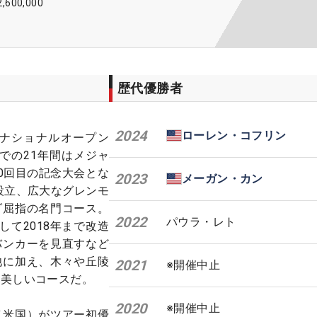
2,600,000
歴代優勝者
2024
ローレン・コフリン
のナショナルオープン
までの21年間はメジャ
0回目の記念大会とな
2023
メーガン・カン
年設立、広大なグレンモ
ダ屈指の名門コース。
2022
パウラ・レト
して2018年まで改造
バンカーを見直すなど
池に加え、木々や丘陵
2021
※開催中止
た美しいコースだ。
2020
※開催中止
（米国）がツアー初優