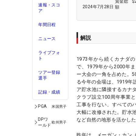
賞金総
$
速報・スコ
2024年7月28日
額
ア
年間日程
解説
ニュース
ライブフォ
ト
1973年から続くカナダ
で、1979年から2000年
ツアー登録
ー大会の一角を占めた。5
選手
る今年の会場は、1919
ア貯水池に隣接するカナ
記録・成績
クラブ設立100周年事業と
工事を行ない、すべての
PGA
米国男子
大幅に改修された。貯水
など自然の地形を活かし
DPワ
欧州男子
ールド
昨年は、メーガン・カン