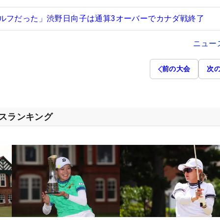
ルフだった」渋野日向子は通算3オーバーでカナダ戦終了
ニュー
前の大会
次
セスランキング