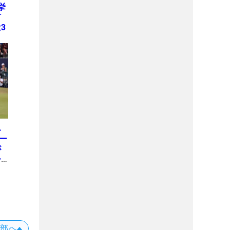
挙
何
3
み
ー
が
一
上部へ