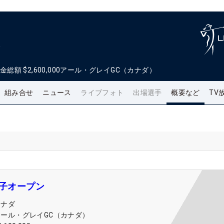
ン
金総額
$2,600,000
アール・グレイGC（カナダ）
組み合せ
ニュース
ライブフォト
出場選手
概要など
TV
女子オープン
カナダ
アール・グレイGC（カナダ）