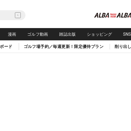
漫画
ゴルフ動画
雑誌出版
ショッピング
SN
ボード
ゴルフ場予約／毎週更新！限定優待プラン
削り出