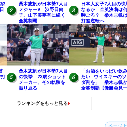
額2
桑木志帆が日本勢7人目
日本人女子7人目の快
 日
メジャーV 渋野日向
なるか 全英決着は
2
3
子、山下美夢有に続く
時ごろ？ 桑木志帆は
全英制覇
打差逆転へ
桑木志帆が日本勢7人目
「お酒をいっぱい飲
首
の快挙 23歳ショット
たい…ウイスキーのソ
2打
5
6
メーカー、その軌跡を
ダ割を」 桑木志帆
振り返る
全英制覇【優勝会見
問一答】
ランキングをもっと見る
ページ