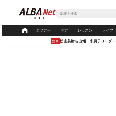
全ツアー
ギア
レッスン
ライフ
松山英樹ら出場 米男子リーダー
注目