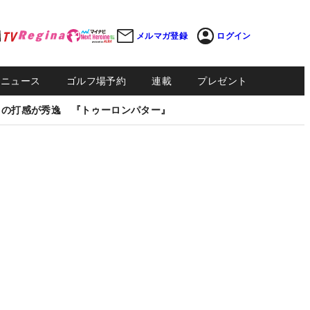
メルマガ登録
ログイン
Sニュース
ゴルフ場予約
連載
プレゼント
しの打感が秀逸 『トゥーロンパター』