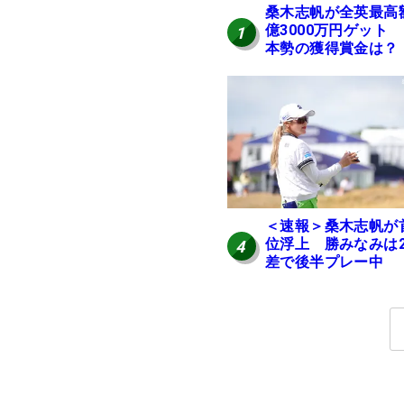
桑木志帆が全英最高
億3000万円ゲット
1
本勢の獲得賞金は？
＜速報＞桑木志帆が
位浮上 勝みなみは
4
差で後半プレー中