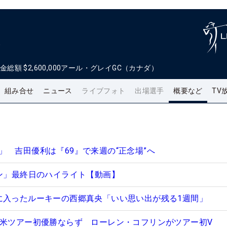
ン
金総額
$2,600,000
アール・グレイGC（カナダ）
組み合せ
ニュース
ライブフォト
出場選手
概要など
TV
」 吉田優利は『69』で来週の“正念場”へ
プン」最終日のハイライト【動画】
に入ったルーキーの西郷真央「いい思い出が残る1週間」
で米ツアー初優勝ならず ローレン・コフリンがツアー初V