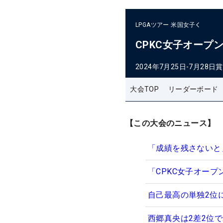
LPGAツアー
米国女子
CPKC女子オープ
2024年7月25日-7月28日
賞
大会TOP
リーダーボード
【この大会のニュース】
「成績を残さないと
「CPKC女子オー
自己最高の単独2位
西郷真央は2差2位