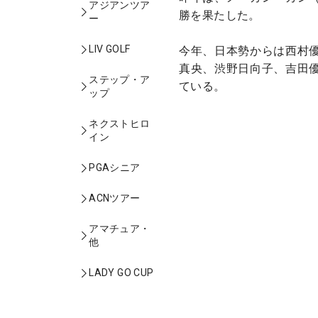
アジアンツア
勝を果たした。
ー
LIV GOLF
今年、日本勢からは西村
真央、渋野日向子、吉田
ステップ・ア
ている。
ップ
ネクストヒロ
イン
PGAシニア
ACNツアー
アマチュア・
他
LADY GO CUP