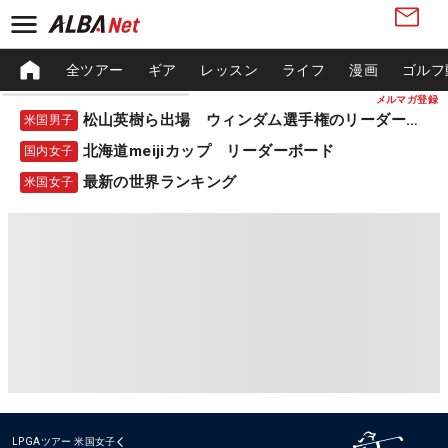
全ツアー
ギア
レッスン
ライフ
漫画
ゴルフ
メルマガ登録
松山英樹ら出場 ウィンダム選手権のリーダーボード
米国男子
北海道meijiカップ リーダーボード
国内女子
最新の世界ランキング
米国女子
LPGAツアー
米国女子