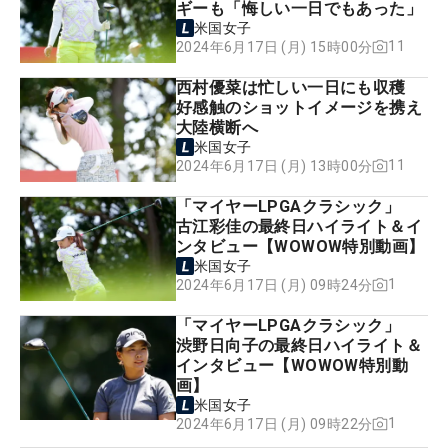
ギーも「悔しい一日でもあった」
米国女子
11
2024年6月17日 (月) 15時00分
西村優菜は忙しい一日にも収穫
好感触のショットイメージを携え
大陸横断へ
米国女子
11
2024年6月17日 (月) 13時00分
「マイヤーLPGAクラシック」
古江彩佳の最終日ハイライト＆イ
ンタビュー【WOWOW特別動画】
米国女子
1
2024年6月17日 (月) 09時24分
「マイヤーLPGAクラシック」
渋野日向子の最終日ハイライト＆
インタビュー【WOWOW特別動
画】
米国女子
1
2024年6月17日 (月) 09時22分