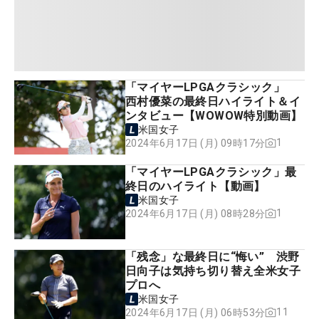
「マイヤーLPGAクラシック」
西村優菜の最終日ハイライト＆イ
ンタビュー【WOWOW特別動画】
米国女子
1
2024年6月17日 (月) 09時17分
「マイヤーLPGAクラシック」最
終日のハイライト【動画】
米国女子
1
2024年6月17日 (月) 08時28分
「残念」な最終日に“悔い” 渋野
日向子は気持ち切り替え全米女子
プロへ
米国女子
11
2024年6月17日 (月) 06時53分