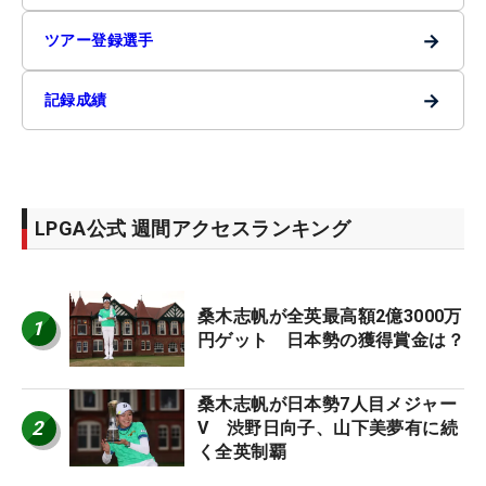
→
ツアー登録選手
→
記録成績
LPGA公式 週間アクセスランキング
桑木志帆が全英最高額2億3000万
1
円ゲット 日本勢の獲得賞金は？
桑木志帆が日本勢7人目メジャー
2
V 渋野日向子、山下美夢有に続
く全英制覇