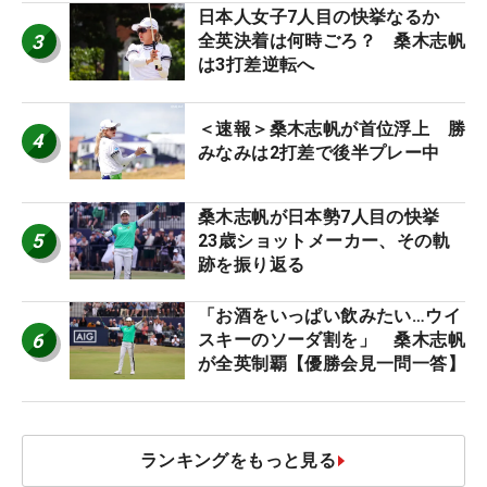
日本人女子7人目の快挙なるか
3
全英決着は何時ごろ？ 桑木志帆
は3打差逆転へ
＜速報＞桑木志帆が首位浮上 勝
4
みなみは2打差で後半プレー中
桑木志帆が日本勢7人目の快挙
5
23歳ショットメーカー、その軌
跡を振り返る
「お酒をいっぱい飲みたい…ウイ
6
スキーのソーダ割を」 桑木志帆
が全英制覇【優勝会見一問一答】
ランキングをもっと見る