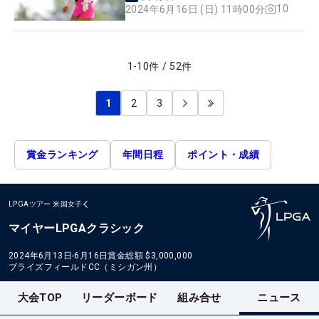
10
2024年6月16日 (日) 11時00分
1
-
10
件
/
52
件
1
2
3
賞金ランキング
年間日程
ポイント・成績
LPGAツアー
米国女子
マイヤーLPGAクラシック
2024年6月13日-6月16日
賞金総額
$3,000,000
ブライズフィールドCC（ミシガン州）
大会TOP
リーダーボード
組み合せ
ニュース