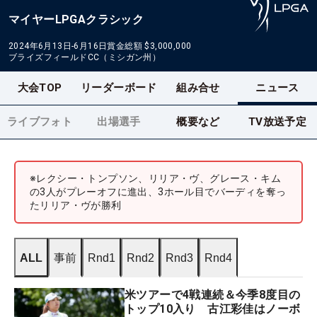
マイヤーLPGAクラシック
2024年6月13日-6月16日
賞金総額
$3,000,000
ブライズフィールドCC（ミシガン州）
大会TOP
リーダーボード
組み合せ
ニュース
ライブフォト
出場選手
概要など
TV放送予定
※レクシー・トンプソン、リリア・ヴ、グレース・キム
の3人がプレーオフに進出、3ホール目でバーディを奪っ
たリリア・ヴが勝利
ALL
事前
Rnd1
Rnd2
Rnd3
Rnd4
米ツアーで4戦連続＆今季8度目の
トップ10入り 古江彩佳はノーボ