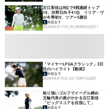
古江彩佳は8位で4戦連続トップ
10、渋野日向子41位 リリア・ヴ
が今季初V、ツアー5勝目
米国女子
11
2024年6月17日 (月) 06時00分
「マイヤーLPGAクラシック」3日
目のハイライト【動画】
米国女子
1
2024年6月16日 (日) 12時13分
粘り強いゴルフでイーグル締め
五輪代表の座がかかる古江彩佳
「ビッグスコアを目指して」
米国女子